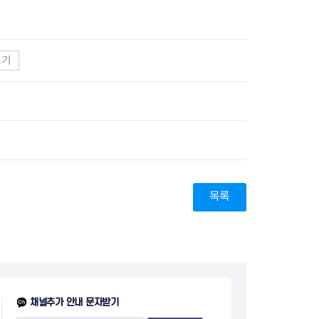
지원센터
도시디자인
비쿠폰 안내
건설공사알림
장안동283-1일대 개발사업
역세권 활성화사업
보기
장안동 일대 종합발전계획 수
립
서울도시공간포털
지역주택조합사업
목록
채널추가 안내 문자받기