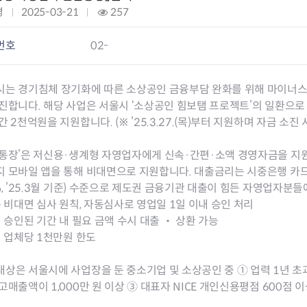
회의공개
답십리2동
출산육아
경
작
2025-03-21
조
257
공유재산 정보
장안1동
주거
성
회
조직운영 핵심지표
장안2동
보듬누리
일
:
번호
02-
위원회 현황
청량리동
지역사회보
:
동대문구 기억여행
회기동
자원봉사
공공데이터개방
휘경1동
보훈
시는 경기침체 장기화에 따른 소상공인 금융부담 완화를 위해 마이너스
휘경2동
DDM 청소
진합니다. 해당 사업은 서울시 ‘소상공인 힘보탬 프로젝트’의 일환으로
이문1동
간 2천억원을 지원합니다. (※ ’25.3.27.(목)부터 지원하며 자금 소진 시
이문2동
통장’은 저신용·생계형 자영업자에게 신속·간편·소액 경영자금을 지원
청소환경소식
지역경제소
 모바일 앱을 통해 비대면으로 지원합니다. 대출금리는 시중은행 카드론 
램
쓰레기배출및수거
중소기업자
%, ’25.3월 기준) 수준으로 제도권 금융기관 대출이 힘든 자영업자분들
공직자부조리신고
종량제봉투 및 납부필증
옴부즈만 
기업 관련 
속 비대면 심사 원칙, 자동심사로 영업일 1일 이내 승인 처리
하도급부조리신고
대형폐기물신청
고충민원 신
사이버창업
시 승인된 기간 내 필요 금액 수시 대출 ‧ 상환 가능
공익신고
재활용센터
조사결과 
동대문구 
액 업체당 1천만원 한도
부패행위신고
정화조청소
옴부즈만 
숨어있는 
행동강령위반신고
환경오염현황
장바구니 
상은 서울시에 사업장을 둔 중소기업 및 소상공인 중 ① 업력 1년 초과 
복지·보조금 부정신고
환경개선부담금
전통시장
고매출액이 1,000만 원 이상 ③ 대표자 NICE 개인신용평점 600
구민고객의 권리
환경제도
사회적경제