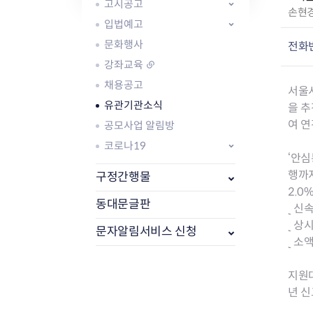
자주묻는질문
유관기관소식
월별행사달력
원어민 화상영어
고시공고
작
손현
새소식
공모사업 알림방
동국 천문대
입법예고
성
코로나19
동대문교육협력특화지구
자
문화행사
전화
교육경비보조금 지원
:
강좌교육
채용공고
서울
유관기관소식
을 추
여 연
공모사업 알림방
코로나19
AI 사업 등록 관리제
‘안심
동대문구 AI 사업 현황
지리교통소식
문화체육소식
행까지
구정간행물
도로명주소 안내
행사 및 프로그
2.0
국내도시
상세주소 부여제도
이용안내
문화체육시설
동대문글판
˻ 신
국외도시
지리정보
공원녹지현황
˻ 상
문자알림서비스 신청
자매도시 혜택
대중교통
단체안내
˻ 소
직거래장터쇼핑몰
자전거
동대문문화재단
주차장
지원대
우회전알리미
년 신