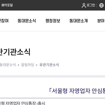
본문 바로가기
예약포털
로그인
민참여
동대문소식
행정정보
동대문소개
분야
관기관소식
인터넷민원발급
정보공개제도안내
조직도
청년소식
민원FAQ
공유도시 
동대문구 
발주계획
한눈에보기
복지소식
도
보건소인터넷민원발급
비공개세부기준
직원검색
서울청년센터 동대문
국민신문고(
공유게시판
주정차 단속
입찰정보
민원안내
의료·요양
동대문소식
알림마당
유관기관소식
대형폐기물신청
행정정보 사전공표
청사안내
DDM 청년창업센터
민원통합상
공유공간 대
계약현황
위원회
바우처사업
내
획
거주자우선주차신청
정보공개청구 TOP 10
찾아오시는 길
취업역량 강화
적극행정
계약 희망업
신설동
복지시설
운용현황
리사업
온라인현수막신청
정보목록
동대문구청 이용지도
참여문화 조성
바가지 요금
관련정보
용두동
아동청소년
자녀지원 안내
청년 행정체험단 신청
결재문서 공개
관련링크
제기동
노인
안
문구
업무추진비 공개
청년정책 문자알림서비스
전농1동
저소득
「서울형 자영업자 안심
지출집행내역 공개
전농2동
장애인
사전
보조금공개
답십리1동
여성친화도
울형 자영업자 안심통장」출시