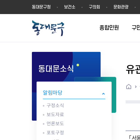
동
동대문구청
보건소
구의회
문화관광
대
문
구
종합민원
구
유
동대문소식
민원실안내
온라인접수
구정소식
주요업무계획(2024년~)
역사
교육소식
여권
구민제안
구보
예산일반현황
휘장(CI)
일자리소식
온라인번호표 발급(대기현황)
온라인접수내역
보도자료
주요업무계획(~2023년)
상징물
교육프로그램
세무
설문조사
동대문구소식지
주민참여예산제
상징말(BI)
일자리센터
홈
민원편람(민원서식)
언론보도
주요업무성과
홍보동영상
자치회관
건설관리
실버 소식지
지방재정공시
캐릭터
직업소개사업
알림마당
무인민원발급기
포토구정
비전 2026
기본현황
정보화교육
자동차·교통
동대문 생활안
중기지방재정계
슬로건
동행일자리사업
민원편의시책 및 제도
고시공고
동대문구청장직 인수위원회 백
행정구역
여성복지관
부동산
홍보물
세입,세출예산 
캐치프레이즈
지역공동체일자
구정소식
가족관계등록 제신고 후속절차
입법예고
서
꽃의 도시
평생학습관
건축
출산‧양육‧다
예산낭비신고
도시브랜드
보도자료
원스톱 통합안내
문화행사
월중주요행사
Walking City
교육지원센터
정보통신
예산낭비절감제
그린나래 동대
언론보도
행정서비스헌장
강좌교육
정책실명제
구민 아카데미 신청
자료실
포토구정
어디서나민원
추진현황
채용공고
수상현황
민방위
재정(예산)용어
「서