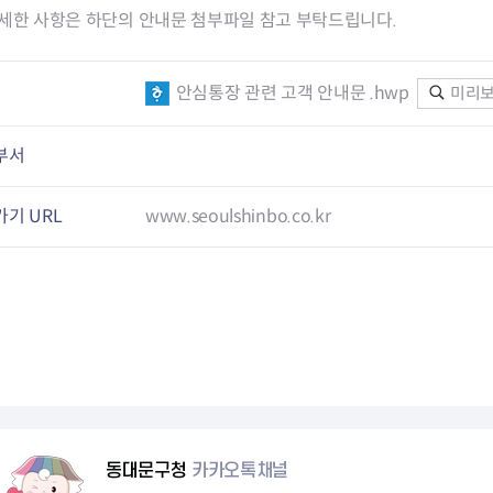
청렴자료방
석면건축물 DB
ESG경제
자세한 사항은 하단의 안내문 첨부파일 참고 부탁드립니다.
감사실시결과
탄소중립 생활 실천 캠페인
민생회복소
구민감사참여
보행환경 개선사업
업무추진비 공개
공중화장실 찾기
안심통장 관련 고객 안내문 .hwp
미리
보조금공개
탄소중립지원센터
구민감사관활동
부서
기 URL
www.seoulshinbo.co.kr
동대문구청
카카오톡채널