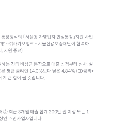
장협의체
 통장방식의 「서울형 자영업자 안심통장」지원 사업
년아지트
 市 - ㈜카카오뱅크 - 서울신용보증재단이 협력하
, 지원 종료)
하는 긴급 비상금 통장으로 대출 신청부터 심사, 실
식
도시정비소식
평균 금리인 14.0%보다 낮은 4.84% (CD금리+
금지원
공동주택현황
에게 큰 힘이 될 것입니다.
소개
사이트
고향사랑기부제
정비사업구역현황
청방법 및 처리
센터
답례물품
재건축
공표
착한가격업소
재개발
민원신청
착한가격업소 추천
재정비촉진
물가정보
지구단위계획
② 최근 3개월 매출 합계 200만 원 이상 또는 1
석면해체·제거일정
점 이상인 개인사업자입니다
 기업
청량리 중심지 육성