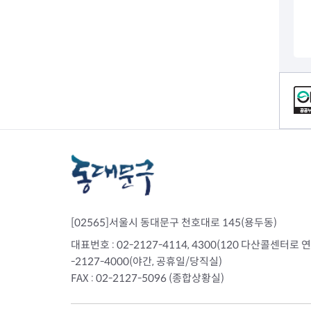
전세사기피해
컨텐츠 정보
[02565]서울시 동대문구 천호대로 145(용두동)
대표번호 : 02-2127-4114, 4300(120 다산콜센터로 연결)
-2127-4000(야간, 공휴일/당직실)
FAX : 02-2127-5096 (종합상황실)