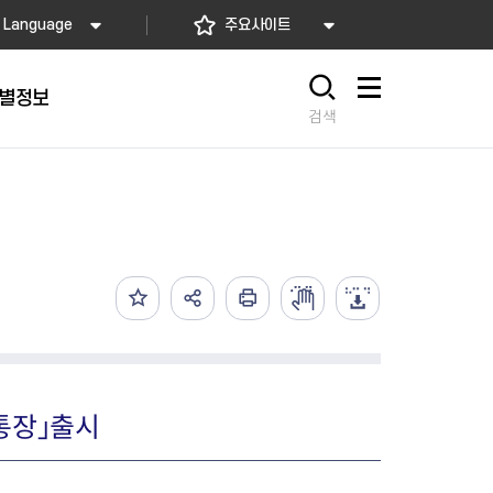
Language
주요사이트
별정보
사이트맵
검색
동대문
문자알림서비스
칭찬합시다
자치법규
교육기관
재난안전소식
상담민원)
 문자 알림
 통합돌봄사업
나눔의 장터마당
행정규제개혁
공공기관
안전문화운동
담창구
관 시설 안내
행정처분
우리 동네 안전지도
체 접수
온라인행정심판
재난별 행동요령
 신고
주민조례청구
안전보험·공제
법률상담
안전 체험·교육
재난유형별 주요정책사업
통장」출시
재난약자 행동요령
시