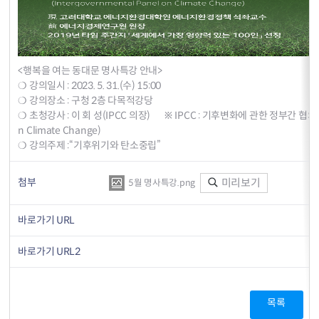
<행복을 여는 동대문 명사특강 안내>
❍ 강의일시 : 2023. 5. 31.(수) 15:00
❍ 강의장소 : 구청 2층 다목적강당
❍ 초청강사 : 이 회 성(IPCC 의장) ※ IPCC : 기후변화에 관한 정부간 협의체(In
n Climate Change)
❍ 강의주제 :“기후위기와 탄소중립”
첨부
미리보기
5월 명사특강.png
바로가기 URL
바로가기 URL2
목록