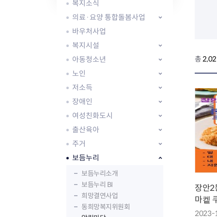
자주묻는질문
유관기관소식
월별행사달력
원어민 화상영어
복지소식
새소식
공모사업 알림방
동국 천문대
의료·요양 통합돌봄사업
코로나19
동대문교육협력특화지구
바우처사업
교육경비보조금 지원
복지시설
아동청소년
총
2,0
노인
저소득
장애인
AI 사업 등록 관리제
여성친화도시
동대문구 AI 사업 현황
지리교통소식
문화체육소식
도로명주소 안내
행사 및 프로그
출산육아
국내도시
상세주소 부여제도
이용안내
문화체육시설
주거
국외도시
지리정보
공원녹지현황
보듬누리
자매도시 혜택
대중교통
단체안내
보듬누리소개
직거래장터쇼핑몰
자전거
동대문문화재단
보듬누리 BI
주차장
장안2
희망결연사업
우회전알리미
마켙 
동희망복지위원회
2023-