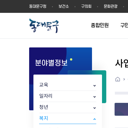
동
동대문구청
보건소
구의회
문화관광
대
문
구
종합민원
구
사
분야별정보
민원실안내
온라인접수
구정소식
주요업무계획(2024년~)
역사
교육소식
여권
구민제안
구보
예산일반현황
휘장(CI)
일자리소식
온라인번호표 발급(대기현황)
온라인접수내역
보도자료
주요업무계획(~2023년)
상징물
교육프로그램
세무
설문조사
동대문구소식지
주민참여예산제
상징말(BI)
일자리센터
홈
민원편람(민원서식)
언론보도
주요업무성과
홍보동영상
자치회관
건설관리
실버 소식지
지방재정공시
캐릭터
직업소개사업
교육
무인민원발급기
포토구정
비전 2026
기본현황
정보화교육
자동차·교통
동대문 생활안
중기지방재정계
슬로건
동행일자리사업
민원편의시책 및 제도
고시공고
동대문구청장직 인수위원회 백
행정구역
여성복지관
부동산
홍보물
세입,세출예산 
캐치프레이즈
지역공동체일자
일자리
가족관계등록 제신고 후속절차
입법예고
서
꽃의 도시
평생학습관
건축
출산‧양육‧다
예산낭비신고
도시브랜드
청년
원스톱 통합안내
문화행사
월중주요행사
Walking City
교육지원센터
정보통신
예산낭비절감제
그린나래 동대
행정서비스헌장
강좌교육
정책실명제
구민 아카데미 신청
자료실
복지
어디서나민원
추진현황
채용공고
수상현황
민방위
재정(예산)용어