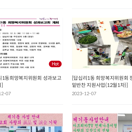
청렴자료방
석면건축물 DB
ESG경제
감사실시결과
탄소중립 생활 실천 캠페인
민생회복소
구민감사참여
보행환경 개선사업
업무추진비 공개
공중화장실 찾기
보조금공개
탄소중립지원센터
구민감사관활동
리1동희망복지위원회 성과보고
[답십리1동 희망복지위원회 
]
밑반찬 지원사업(12월1차)]
12-07
2023-12-07