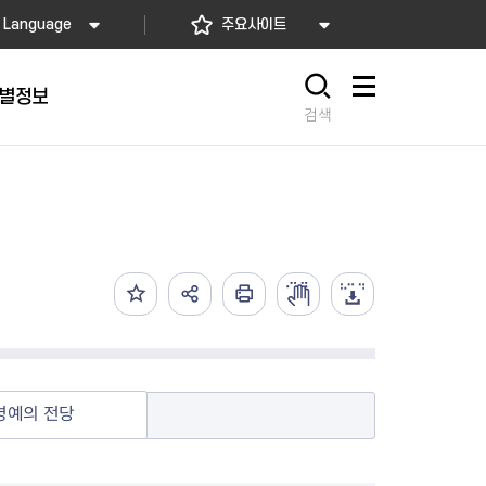
Language
주요사이트
별정보
사이트맵
검색
동대문
문자알림서비스
칭찬합시다
자치법규
교육기관
재난안전소식
상담민원)
 문자 알림
 통합돌봄사업
나눔의 장터마당
행정규제개혁
공공기관
안전문화운동
담창구
관 시설 안내
행정처분
우리 동네 안전지도
체 접수
온라인행정심판
재난별 행동요령
 신고
주민조례청구
안전보험·공제
법률상담
안전 체험·교육
재난유형별 주요정책사업
명예의 전당
재난약자 행동요령
시