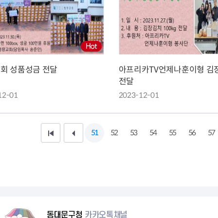
회 성품성금 전달
아프리카TV언제나훈이형 김
전달
12-01
2023-12-01
51
52
53
54
55
56
57
처
이
음
전
페
1
이
0
지
페
동대문구청
카카오톡채널