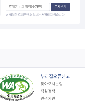
이
문자받기
※ 입력한 휴대폰번호 정보는 저장되지 않습니다.
지
누리집오류신고
찾아오시는길
직원검색
원격지원