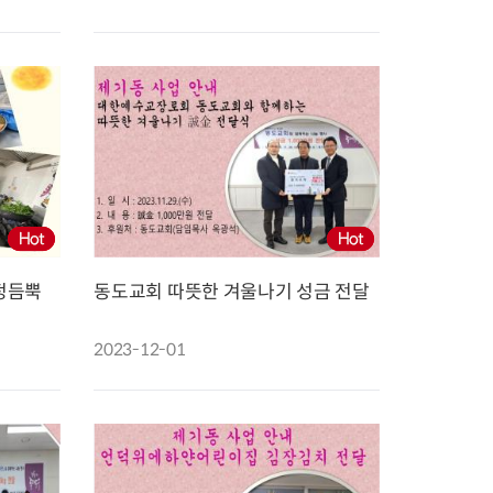
지원센터
도시디자인
비쿠폰 안내
건설공사알림
장안동283-1일대 개발사업
역세권 활성화사업
장안동 일대 종합발전계획 수
립
서울도시공간포털
지역주택조합사업
정듬뿍
동도교회 따뜻한 겨울나기 성금 전달
2023-12-01