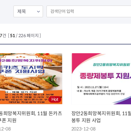
회의공개
답십리2동
출산육아
공유재산 정보
장안1동
주거
조직운영 핵심지표
장안2동
보듬누리
위원회 현황
청량리동
지역사회보
동대문구 기억여행
회기동
자원봉사
27
건 [
51
/ 226 페이지 ]
공공데이터개방
휘경1동
보훈
휘경2동
DDM 청소
이문1동
이문2동
청소환경소식
지역경제소
램
쓰레기배출및수거
중소기업자
공직자부조리신고
종량제봉투 및 납부필증
옴부즈만 
기업 관련 
하도급부조리신고
대형폐기물신청
고충민원 신
사이버창업
공익신고
재활용센터
조사결과 
동대문구 
부패행위신고
정화조청소
옴부즈만 
숨어있는 
행동강령위반신고
환경오염현황
장바구니 
동희망복지위원회, 11월 돈카츠
장안2동희망복지위원회, 11
복지·보조금 부정신고
환경개선부담금
전통시장
쿠폰 지원
봉투 지원 사업
구민고객의 권리
환경제도
사회적경제
12-08
2023-12-08