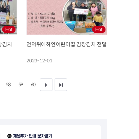
장김치
언덕위에하얀어린이집 김장김치 전달
2023-12-01
58
59
60
다
끝
음
페
1
이
0
지
페
채널추가 안내 문자받기