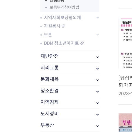
알림마당
보듬누리참여방법
지역사회보장협의체
자원봉사
보훈
DDM 청소년아지트
재난안전
지리교통
[답십
문화체육
부동산소식
회 개최
조상땅찾기
청소환경
2023-
부동산중개업소현황
부동산중개업 알림판
지역경제
부동산중개보수(중개수수료)
도시정비
바뀐지번찾기
토지등급열기
부동산
개별공시지가