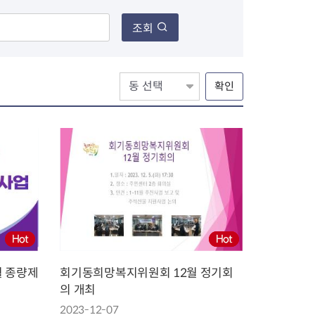
조회
장협의체
확인
년아지트
식
도시정비소식
금지원
공동주택현황
소개
사이트
고향사랑기부제
정비사업구역현황
청방법 및 처리
센터
답례물품
재건축
공표
착한가격업소
재개발
민원신청
착한가격업소 추천
재정비촉진
물가정보
지구단위계획
월 종량제
회기동희망복지위원회 12월 정기회
석면해체·제거일정
의 개최
 기업
청량리 중심지 육성
2023-12-07