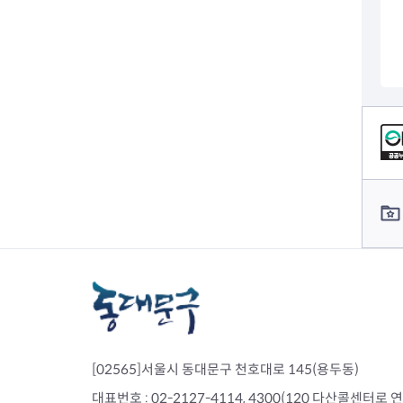
컨텐츠 정보
컨텐츠 담당자 정보
[02565]서울시 동대문구 천호대로 145(용두동)
대표번호 : 02-2127-4114, 4300(120 다산콜센터로 연결)