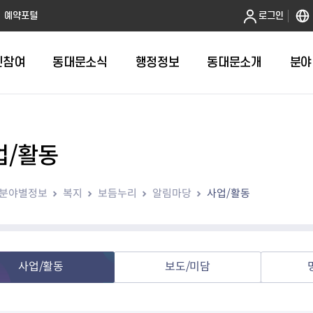
본문 바로가기
예약포털
로그인
민참여
동대문소식
행정정보
동대문소개
분야
업/활동
인터넷민원발급
정보공개제도안내
조직도
청년소식
민원FAQ
공유도시 
동대문구 
발주계획
한눈에보기
복지소식
도
보건소인터넷민원발급
비공개세부기준
직원검색
서울청년센터 동대문
국민신문고(
공유게시판
주정차 단속
입찰정보
민원안내
의료·요양
분야별정보
복지
보듬누리
알림마당
사업/활동
대형폐기물신청
행정정보 사전공표
청사안내
DDM 청년창업센터
민원통합상
공유공간 대
계약현황
위원회
바우처사업
내
획
거주자우선주차신청
정보공개청구 TOP 10
찾아오시는 길
취업역량 강화
적극행정
계약 희망업
신설동
복지시설
운용현황
리사업
온라인현수막신청
정보목록
동대문구청 이용지도
참여문화 조성
바가지 요금
관련정보
용두동
아동청소년
자녀지원 안내
청년 행정체험단 신청
결재문서 공개
관련링크
제기동
노인
안
문구
업무추진비 공개
청년정책 문자알림서비스
전농1동
저소득
사업/활동
보도/미담
지출집행내역 공개
전농2동
장애인
사전
보조금공개
답십리1동
여성친화도