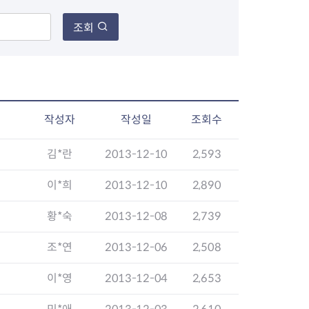
조회
장협의체
년아지트
작성자
작성일
조회수
김*란
2013-12-10
2,593
식
도시정비소식
금지원
공동주택현황
이*희
2013-12-10
2,890
소개
사이트
고향사랑기부제
정비사업구역현황
황*숙
2013-12-08
2,739
청방법 및 처리
센터
답례물품
재건축
공표
착한가격업소
재개발
조*연
2013-12-06
2,508
민원신청
착한가격업소 추천
재정비촉진
물가정보
지구단위계획
이*영
2013-12-04
2,653
석면해체·제거일정
 기업
청량리 중심지 육성