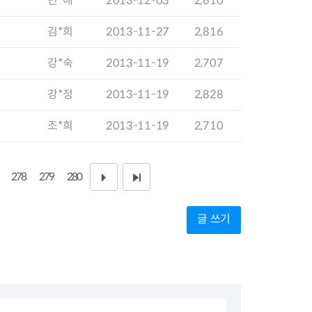
민*애
2013-12-03
2,610
지원센터
도시디자인
비쿠폰 안내
건설공사알림
김*희
2013-11-27
2,816
장안동283-1일대 개발사업
역세권 활성화사업
강*숙
2013-11-19
2,707
장안동 일대 종합발전계획 수
립
강*정
2013-11-19
2,828
서울도시공간포털
지역주택조합사업
조*희
2013-11-19
2,710
278
279
280
다
끝
음
페
글 쓰기
1
이
0
지
페