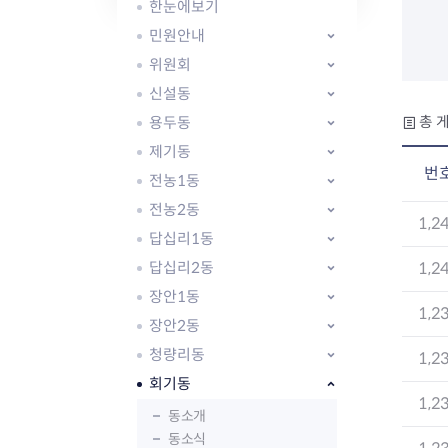
자주묻는질문
유관기관소식
월별행사달력
원어민 화상영어
한눈에보기
새소식
공모사업 알림방
동국 천문대
민원안내
코로나19
동대문교육협력특화지구
위원회
교육경비보조금 지원
신설동
용두동
총 게
제기동
번
전농1동
전농2동
AI 사업 등록 관리제
1,2
답십리1동
동대문구 AI 사업 현황
지리교통소식
문화체육소식
도로명주소 안내
행사 및 프로그
답십리2동
1,2
국내도시
상세주소 부여제도
이용안내
문화체육시설
장안1동
1,2
국외도시
지리정보
공원녹지현황
장안2동
자매도시 혜택
대중교통
단체안내
청량리동
1,2
직거래장터쇼핑몰
자전거
동대문문화재단
회기동
주차장
1,2
우회전알리미
동소개
동소식