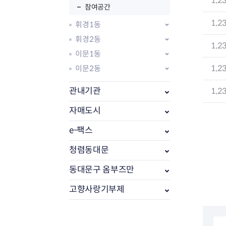
1,2
참여공간
1,2
휘경1동
휘경2동
1,2
이문1동
1,2
이문2동
관내기관
1,2
자매도시
e-팩스
부동산소식
조상땅찾기
청렴동대문
부동산중개업소현황
동대문구 옴부즈만
부동산중개업 알림판
부동산중개보수(중개수수료)
고향사랑기부제
바뀐지번찾기
토지등급열기
개별공시지가