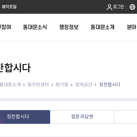
본문 바로가기
예약포털
로그인
민참여
동대문소식
행정정보
동대문소개
분야
찬합시다
인터넷민원발급
정보공개제도안내
조직도
청년소식
민원FAQ
공유도시 
동대문구 
발주계획
한눈에보기
복지소식
도
보건소인터넷민원발급
비공개세부기준
직원검색
서울청년센터 동대문
국민신문고(
공유게시판
주정차 단속
입찰정보
민원안내
의료·요양
동대문소개
동주민센터
회기동
참여공간
칭찬합시다
대형폐기물신청
행정정보 사전공표
청사안내
DDM 청년창업센터
민원통합상
공유공간 대
계약현황
위원회
바우처사업
내
획
거주자우선주차신청
정보공개청구 TOP 10
찾아오시는 길
취업역량 강화
적극행정
계약 희망업
신설동
복지시설
운용현황
리사업
온라인현수막신청
정보목록
동대문구청 이용지도
참여문화 조성
바가지 요금
관련정보
용두동
아동청소년
자녀지원 안내
청년 행정체험단 신청
결재문서 공개
관련링크
제기동
노인
안
문구
업무추진비 공개
청년정책 문자알림서비스
전농1동
저소득
칭찬합시다
질문과답변
지출집행내역 공개
전농2동
장애인
사전
보조금공개
답십리1동
여성친화도