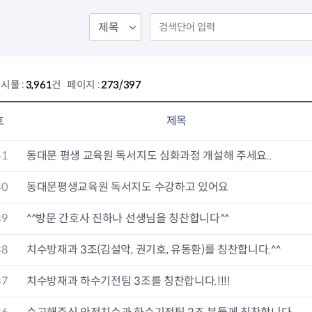
회의공개
답십리2동
출산육아
공유재산 정보
장안1동
주거
조직운영 핵심지표
장안2동
보듬누리
위원회 현황
청량리동
지역사회보
동대문구 기억여행
회기동
자원봉사
시물 :
3,961
건 페이지 :
273/397
공공데이터개방
휘경1동
보훈
휘경2동
DDM 청소
이문1동
호
제목
이문2동
41
동대문 평생 교육원 독서지도 심화과정 개설해 주세요..
청소환경소식
지역경제소
램
쓰레기배출및수거
중소기업자
40
동대문평생교육원 독서지도 수강하고 있어요
공직자부조리신고
종량제봉투 및 납부필증
옴부즈만 
기업 관련 
39
^^방문 간호사 진하나 선생님을 칭찬합니다^^
하도급부조리신고
대형폐기물신청
고충민원 신
사이버창업
공익신고
재활용센터
조사결과 
동대문구 
38
치수방재과 3조(김설악, 권기호, 유동환)를 칭찬합니다.^^
부패행위신고
정화조청소
옴부즈만 
숨어있는 
행동강령위반신고
환경오염현황
장바구니 
37
치수방재과 하수기전팀 3조를 칭찬합니다.!!!!
복지·보조금 부정신고
환경개선부담금
전통시장
구민고객의 권리
환경제도
사회적경제