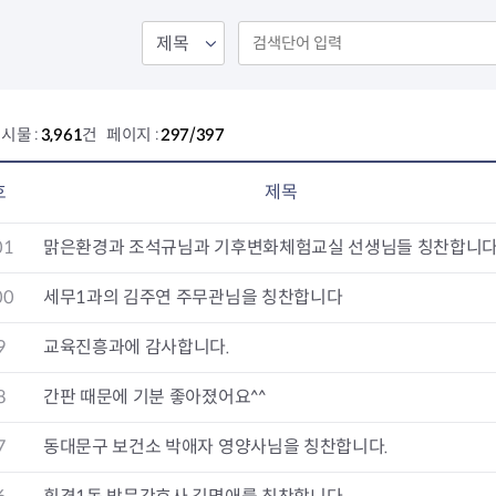
회의공개
답십리2동
출산육아
공유재산 정보
장안1동
주거
조직운영 핵심지표
장안2동
보듬누리
위원회 현황
청량리동
지역사회보
동대문구 기억여행
회기동
자원봉사
시물 :
3,961
건 페이지 :
297/397
공공데이터개방
휘경1동
보훈
휘경2동
DDM 청소
이문1동
호
제목
이문2동
01
맑은환경과 조석규님과 기후변화체험교실 선생님들 칭찬합니다
청소환경소식
지역경제소
램
쓰레기배출및수거
중소기업자
00
세무1과의 김주연 주무관님을 칭찬합니다
공직자부조리신고
종량제봉투 및 납부필증
옴부즈만 
기업 관련 
9
교육진흥과에 감사합니다.
하도급부조리신고
대형폐기물신청
고충민원 신
사이버창업
공익신고
재활용센터
조사결과 
동대문구 
8
간판 때문에 기분 좋아졌어요^^
부패행위신고
정화조청소
옴부즈만 
숨어있는 
행동강령위반신고
환경오염현황
장바구니 
7
동대문구 보건소 박애자 영양사님을 칭찬합니다.
복지·보조금 부정신고
환경개선부담금
전통시장
구민고객의 권리
환경제도
사회적경제