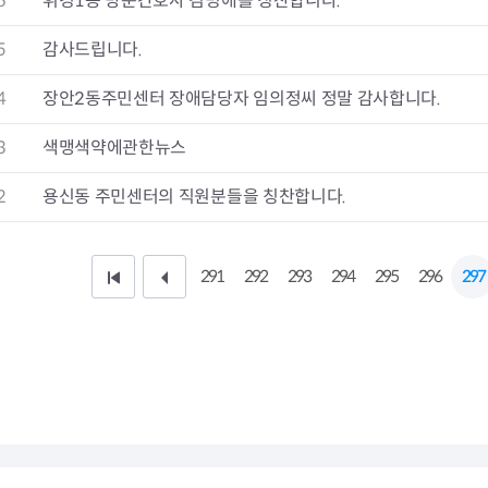
6
휘경1동 방문간호사 김명애를 칭찬합니다.
청렴자료방
석면건축물 DB
ESG경제
감사실시결과
탄소중립 생활 실천 캠페인
민생회복소
5
감사드립니다.
구민감사참여
보행환경 개선사업
업무추진비 공개
공중화장실 찾기
4
장안2동주민센터 장애담당자 임의정씨 정말 감사합니다.
보조금공개
탄소중립지원센터
구민감사관활동
3
색맹색약에관한뉴스
2
용신동 주민센터의 직원분들을 칭찬합니다.
291
292
293
294
295
296
297
처
이
음
전
페
1
이
0
지
페