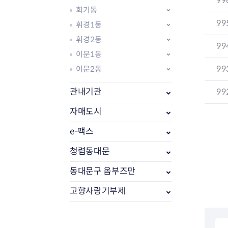
99
회기동
99
휘경1동
휘경2동
99
이문1동
99
이문2동
관내기관
99
자매도시
e-팩스
부동산소식
조상땅찾기
청렴동대문
부동산중개업소현황
동대문구 옴부즈만
부동산중개업 알림판
부동산중개보수(중개수수료)
고향사랑기부제
바뀐지번찾기
토지등급열기
개별공시지가