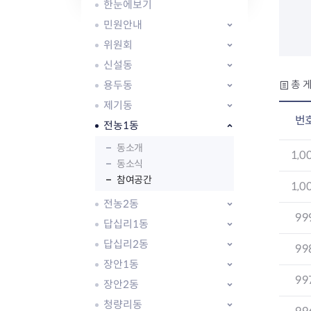
자주묻는질문
유관기관소식
월별행사달력
원어민 화상영어
한눈에보기
새소식
공모사업 알림방
동국 천문대
민원안내
코로나19
동대문교육협력특화지구
위원회
교육경비보조금 지원
신설동
용두동
총 게
제기동
번
전농1동
동소개
AI 사업 등록 관리제
1,0
동소식
동대문구 AI 사업 현황
지리교통소식
문화체육소식
참여공간
도로명주소 안내
행사 및 프로그
1,0
국내도시
상세주소 부여제도
이용안내
문화체육시설
전농2동
99
국외도시
지리정보
공원녹지현황
답십리1동
자매도시 혜택
대중교통
단체안내
답십리2동
99
직거래장터쇼핑몰
자전거
동대문문화재단
장안1동
주차장
99
우회전알리미
장안2동
청량리동