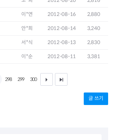
고*희
2012-08-20
2,816
지원센터
도시디자인
비쿠폰 안내
건설공사알림
이*연
2012-08-16
2,880
장안동283-1일대 개발사업
역세권 활성화사업
안*희
2012-08-14
3,240
장안동 일대 종합발전계획 수
립
서*식
2012-08-13
2,830
서울도시공간포털
지역주택조합사업
이*순
2012-08-11
3,381
298
299
300
다
끝
음
페
글 쓰기
1
이
0
지
페