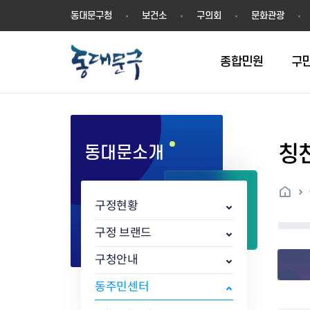
동
동대문구청
보건소
구의회
문화관광
대
문
구
종합민원
구
칭
동대문소개
민원실안내
온라인접수
구정소식
주요업무계획(2024년~)
역사
교육소식
여권
구민제안
구보
예산일반현황
휘장(CI)
일자리소식
온라인번호표 발급(대기현황)
온라인접수내역
보도자료
주요업무계획(~2023년)
상징물
교육프로그램
세무
설문조사
동대문구소식지
주민참여예산제
상징말(BI)
일자리센터
홈
민원편람(민원서식)
언론보도
주요업무성과
홍보동영상
자치회관
건설관리
실버 소식지
지방재정공시
캐릭터
직업소개사업
구정현황
무인민원발급기
포토구정
비전 2026
기본현황
정보화교육
자동차·교통
동대문 생활안
중기지방재정계
슬로건
동행일자리사업
민원편의시책 및 제도
고시공고
동대문구청장직 인수위원회 백
행정구역
여성복지관
부동산
홍보물
세입,세출예산 
캐치프레이즈
지역공동체일자
구정 브랜드
가족관계등록 제신고 후속절차
입법예고
서
꽃의 도시
평생학습관
건축
출산‧양육‧다
예산낭비신고
도시브랜드
구청안내
원스톱 통합안내
문화행사
월중주요행사
Walking City
교육지원센터
정보통신
예산낭비절감제
그린나래 동대
행정서비스헌장
강좌교육
정책실명제
구민 아카데미 신청
자료실
동주민센터
어디서나민원
추진현황
채용공고
수상현황
민방위
재정(예산)용어