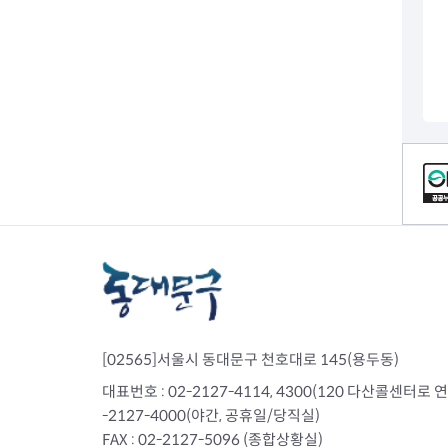
전세사기피해
컨텐츠 정보
[02565]서울시 동대문구 천호대로 145(용두동)
대표번호 : 02-2127-4114, 4300(120 다산콜센터로 연결)
-2127-4000(야간, 공휴일/당직실)
FAX : 02-2127-5096 (종합상황실)