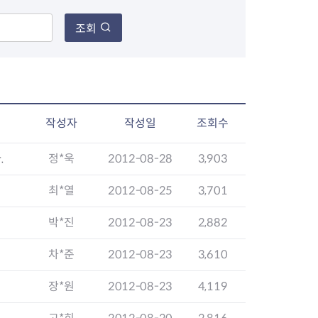
조회
장협의체
년아지트
작성자
작성일
조회수
.
정*욱
2012-08-28
3,903
식
도시정비소식
금지원
공동주택현황
최*열
2012-08-25
3,701
소개
사이트
고향사랑기부제
정비사업구역현황
박*진
2012-08-23
2,882
청방법 및 처리
센터
답례물품
재건축
공표
착한가격업소
재개발
차*준
2012-08-23
3,610
민원신청
착한가격업소 추천
재정비촉진
물가정보
지구단위계획
장*원
2012-08-23
4,119
석면해체·제거일정
 기업
청량리 중심지 육성