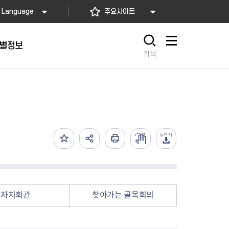
Language
주요사이트
별정보
사이트맵
검색
동대문
문자알림서비스
칭찬합시다
자치법규
교육기관
재난안전소식
상담민원)
 문자 알림
 통합돌봄사업
나눔의 장터마당
행정규제개혁
공공기관
안전문화운동
담창구
관 시설 안내
행정처분
우리 동네 안전지도
체 접수
온라인행정심판
재난별 행동요령
 신고
주민조례청구
안전보험·공제
법률상담
안전 체험·교육
재난유형별 주요정책사업
자치회관
찾아가는 골목회의
재난약자 행동요령
시