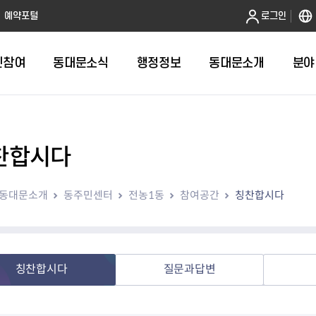
본문 바로가기
예약포털
로그인
민참여
동대문소식
행정정보
동대문소개
분야
찬합시다
인터넷민원발급
정보공개제도안내
조직도
청년소식
민원FAQ
공유도시 
동대문구 
발주계획
한눈에보기
복지소식
도
보건소인터넷민원발급
비공개세부기준
직원검색
서울청년센터 동대문
국민신문고(
공유게시판
주정차 단속
입찰정보
민원안내
의료·요양
동대문소개
동주민센터
전농1동
참여공간
칭찬합시다
대형폐기물신청
행정정보 사전공표
청사안내
DDM 청년창업센터
민원통합상
공유공간 대
계약현황
위원회
바우처사업
내
획
거주자우선주차신청
정보공개청구 TOP 10
찾아오시는 길
취업역량 강화
적극행정
계약 희망업
신설동
복지시설
운용현황
리사업
온라인현수막신청
정보목록
동대문구청 이용지도
참여문화 조성
바가지 요금
관련정보
용두동
아동청소년
자녀지원 안내
청년 행정체험단 신청
결재문서 공개
관련링크
제기동
노인
안
문구
업무추진비 공개
청년정책 문자알림서비스
전농1동
저소득
칭찬합시다
질문과답변
지출집행내역 공개
전농2동
장애인
사전
보조금공개
답십리1동
여성친화도