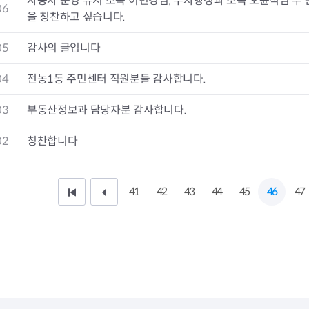
자동차 운영 유지 소속 이민경님, 주차행정과 소속 오윤석님 두 분
청렴자료방
석면건축물 DB
ESG경제
06
을 칭찬하고 싶습니다.
감사실시결과
탄소중립 생활 실천 캠페인
민생회복소
구민감사참여
보행환경 개선사업
05
감사의 글입니다
업무추진비 공개
공중화장실 찾기
보조금공개
탄소중립지원센터
04
전농1동 주민센터 직원분들 감사합니다.
구민감사관활동
03
부동산정보과 담당자분 감사합니다.
02
칭찬합니다
41
42
43
44
45
46
47
처
이
음
전
페
1
이
0
지
페