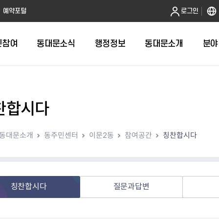
본문 바로가기
예약포털
로그인
민참여
동대문소식
행정정보
동대문소개
분야
찬합시다
인터넷민원발급
정보공개제도안내
조직도
청년소식
민원FAQ
공유도시 
동대문구 
발주계획
한눈에보기
복지소식
도
보건소인터넷민원발급
비공개세부기준
직원검색
서울청년센터 동대문
국민신문고(
공유게시판
주정차 단속
입찰정보
민원안내
의료·요양
동대문소개
동주민센터
이문2동
참여공간
칭찬합시다
대형폐기물신청
행정정보 사전공표
청사안내
DDM 청년창업센터
민원통합상
공유공간 대
계약현황
위원회
바우처사업
내
획
거주자우선주차신청
정보공개청구 TOP 10
찾아오시는 길
취업역량 강화
적극행정
계약 희망업
신설동
복지시설
운용현황
리사업
온라인현수막신청
정보목록
동대문구청 이용지도
참여문화 조성
바가지 요금
관련정보
용두동
아동청소년
자녀지원 안내
청년 행정체험단 신청
결재문서 공개
관련링크
제기동
노인
안
문구
업무추진비 공개
청년정책 문자알림서비스
전농1동
저소득
칭찬합시다
질문과답변
지출집행내역 공개
전농2동
장애인
사전
보조금공개
답십리1동
여성친화도