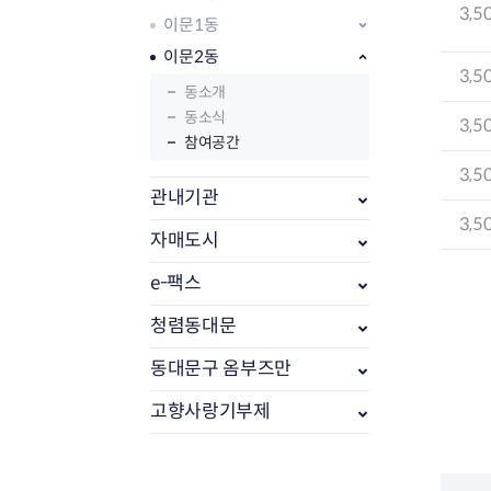
3,5
이문1동
이문2동
3,5
동소개
동소식
3,5
참여공간
3,5
관내기관
3,5
자매도시
e-팩스
부동산소식
조상땅찾기
청렴동대문
부동산중개업소현황
동대문구 옴부즈만
부동산중개업 알림판
부동산중개보수(중개수수료)
고향사랑기부제
바뀐지번찾기
토지등급열기
개별공시지가