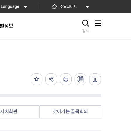
Language
주요사이트
별정보
사이트맵
검색
동대문
문자알림서비스
칭찬합시다
자치법규
교육기관
재난안전소식
상담민원)
 문자 알림
 통합돌봄사업
나눔의 장터마당
행정규제개혁
공공기관
안전문화운동
담창구
관 시설 안내
행정처분
우리 동네 안전지도
체 접수
온라인행정심판
재난별 행동요령
 신고
주민조례청구
안전보험·공제
법률상담
안전 체험·교육
재난유형별 주요정책사업
자치회관
찾아가는 골목회의
재난약자 행동요령
시