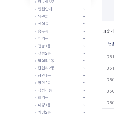
자주묻는질문
유관기관소식
월별행사달력
원어민 화상영어
한눈에보기
새소식
공모사업 알림방
동국 천문대
민원안내
코로나19
동대문교육협력특화지구
위원회
교육경비보조금 지원
신설동
용두동
총 게
제기동
번
전농1동
전농2동
AI 사업 등록 관리제
3,5
답십리1동
동대문구 AI 사업 현황
지리교통소식
문화체육소식
도로명주소 안내
행사 및 프로그
답십리2동
3,5
국내도시
상세주소 부여제도
이용안내
문화체육시설
장안1동
3,5
국외도시
지리정보
공원녹지현황
장안2동
자매도시 혜택
대중교통
단체안내
청량리동
3,5
직거래장터쇼핑몰
자전거
동대문문화재단
회기동
주차장
3,5
우회전알리미
휘경1동
휘경2동