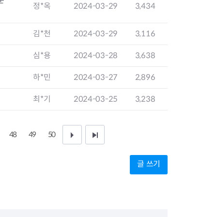
지원센터
도시디자인
정*옥
2024-03-29
3,434
비쿠폰 안내
건설공사알림
장안동283-1일대 개발사업
김*천
2024-03-29
3,116
역세권 활성화사업
장안동 일대 종합발전계획 수
심*용
2024-03-28
3,638
립
서울도시공간포털
하*민
2024-03-27
2,896
지역주택조합사업
최*기
2024-03-25
3,238
48
49
50
다
끝
음
페
글 쓰기
1
이
0
지
페