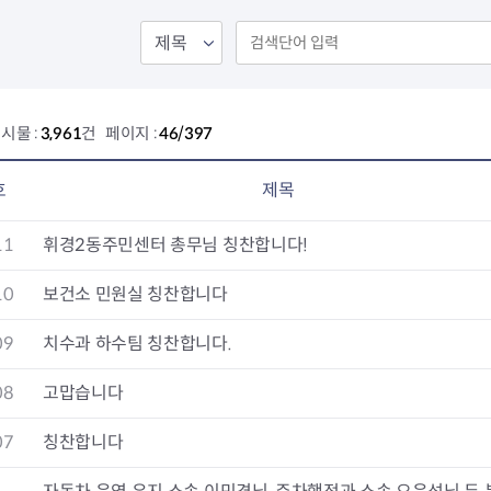
회의공개
답십리2동
출산육아
공유재산 정보
장안1동
주거
조직운영 핵심지표
장안2동
보듬누리
위원회 현황
청량리동
지역사회보
동대문구 기억여행
회기동
자원봉사
시물 :
3,961
건 페이지 :
46/397
공공데이터개방
휘경1동
보훈
휘경2동
DDM 청소
이문1동
호
제목
이문2동
11
휘경2동주민센터 총무님 칭찬합니다!
청소환경소식
지역경제소
램
쓰레기배출및수거
중소기업자
10
보건소 민원실 칭찬합니다
공직자부조리신고
종량제봉투 및 납부필증
옴부즈만 
기업 관련 
09
치수과 하수팀 칭찬합니다.
하도급부조리신고
대형폐기물신청
고충민원 신
사이버창업
공익신고
재활용센터
조사결과 
동대문구 
08
고맙습니다
부패행위신고
정화조청소
옴부즈만 
숨어있는 
행동강령위반신고
환경오염현황
장바구니 
07
칭찬합니다
복지·보조금 부정신고
환경개선부담금
전통시장
구민고객의 권리
환경제도
사회적경제