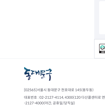
전세사기피해
컨텐츠 정보
[02565]서울시 동대문구 천호대로 145(용두동)
대표번호 : 02-2127-4114, 4300(120 다산콜센터로 연결)
-2127-4000(야간, 공휴일/당직실)