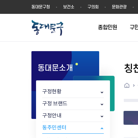
동
동대문구청
보건소
구의회
문화관광
대
문
구
종합민원
구
칭
동대문소개
민원실안내
온라인접수
구정소식
주요업무계획(2024년~)
역사
교육소식
여권
구민제안
구보
예산일반현황
휘장(CI)
일자리소식
온라인번호표 발급(대기현황)
온라인접수내역
보도자료
주요업무계획(~2023년)
상징물
교육프로그램
세무
설문조사
동대문구소식지
주민참여예산제
상징말(BI)
일자리센터
홈
민원편람(민원서식)
언론보도
주요업무성과
홍보동영상
자치회관
건설관리
실버 소식지
지방재정공시
캐릭터
직업소개사업
구정현황
무인민원발급기
포토구정
비전 2026
기본현황
정보화교육
자동차·교통
동대문 생활안
중기지방재정계
슬로건
동행일자리사업
민원편의시책 및 제도
고시공고
동대문구청장직 인수위원회 백
행정구역
여성복지관
부동산
홍보물
세입,세출예산 
캐치프레이즈
지역공동체일자
구정 브랜드
가족관계등록 제신고 후속절차
입법예고
서
꽃의 도시
평생학습관
건축
출산‧양육‧다
예산낭비신고
도시브랜드
구청안내
원스톱 통합안내
문화행사
월중주요행사
Walking City
교육지원센터
정보통신
예산낭비절감제
그린나래 동대
행정서비스헌장
강좌교육
정책실명제
구민 아카데미 신청
자료실
동주민센터
어디서나민원
추진현황
채용공고
수상현황
민방위
재정(예산)용어