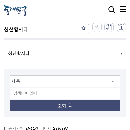
본문 바로가기
검색
칭찬합시다
칭찬합시다
조회
총 게시물 :
3,961
건 페이지 :
286/397