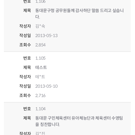
번호
1,106
제목
동대문구청 공무원들께 감사하단 말씀 드리고 싶습니
다.
작성자
김*숙
작성일
2013-05-13
조회수
2,854
번호
1,105
제목
테스트
작성자
테*트
작성일
2013-05-10
조회수
2,716
번호
1,104
제목
동대문 구민체육센터 유아체능단과 체육센터 수영팀
을 칭찬합니다.
작성자
김*진