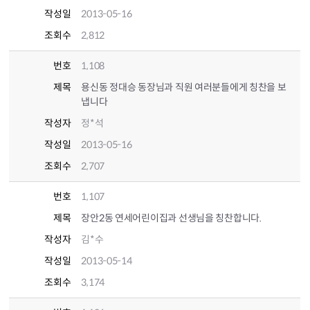
작성일
2013-05-16
조회수
2,812
번호
1,108
제목
용신동 정대승 동장님과 직원 여러분들에게 칭찬을 보
냅니다
작성자
정*석
작성일
2013-05-16
조회수
2,707
번호
1,107
제목
장안2동 연세어린이집과 선생님을 칭찬합니다.
작성자
김*수
작성일
2013-05-14
조회수
3,174