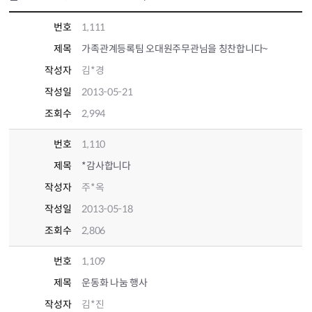
번호
1,111
제목
가족관계등록팀 오대원주무관님을 칭찬합니다~
작성자
김*경
작성일
2013-05-21
조회수
2,994
번호
1,110
제목
*감사합니다
작성자
주*옥
작성일
2013-05-18
조회수
2,806
번호
1,109
제목
운동화 나눔 행사
작성자
김*진