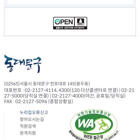
컨텐츠 정보
[02565]서울시 동대문구 천호대로 145(용두동)
대표번호 : 02-2127-4114, 4300(120 다산콜센터로 연결) | 02-21
27-5000(당직실 연결) | 02-2127-4000(야간, 공휴일/당직실)
FAX : 02-2127-5096 (종합상황실)
누리집오류신고
찾아오시는길
직원검색
원격지원