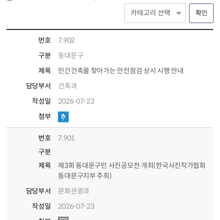
확인
번호
7,902
구분
동대문구
제목
민간건축물 찾아가는 안전점검 상시 시행 안내
담당부서
건축과
작성일
2026-07-23
첨부
번호
7,901
구분
제목
제3회 동대문구민 사진공모전 개최(한국사진작가협회
동대문구지부 주최)
담당부서
문화관광과
작성일
2026-07-23