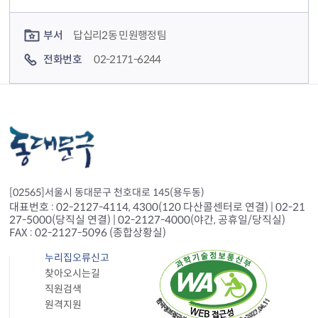
컨텐츠 담당자 정보
부서
답십리2동 민원행정팀
전화번호
02-2171-6244
[02565]서울시 동대문구 천호대로 145(용두동)
대표번호 : 02-2127-4114, 4300(120 다산콜센터로 연결) | 02-21
27-5000(당직실 연결) | 02-2127-4000(야간, 공휴일/당직실)
FAX : 02-2127-5096 (종합상황실)
누리집오류신고
찾아오시는길
직원검색
원격지원