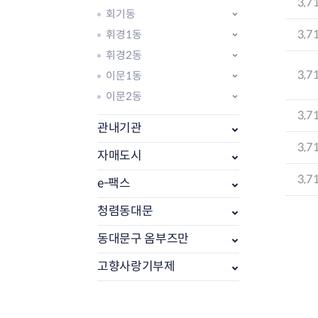
3,7
회기동
3,7
휘경1동
휘경2동
3,7
이문1동
이문2동
3,7
관내기관
3,7
자매도시
3,7
e-팩스
부동산소식
조상땅찾기
청렴동대문
부동산중개업소현황
동대문구 옴부즈만
부동산중개업 알림판
부동산중개보수(중개수수료)
고향사랑기부제
바뀐지번찾기
토지등급열기
개별공시지가