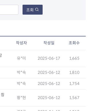
조회
장협의체
년아지트
작성자
작성일
조회수
감
유*미
2025-06-17
1,665
식
도시정비소식
금지원
공동주택현황
소개
사이트
고향사랑기부제
정비사업구역현황
박*숙
2025-06-12
1,810
청방법 및 처리
센터
답례물품
재건축
박*숙
2025-06-12
1,754
공표
착한가격업소
재개발
민원신청
착한가격업소 추천
재정비촉진
 칭
물가정보
지구단위계획
황*현
2025-06-12
1,567
석면해체·제거일정
 기업
청량리 중심지 육성