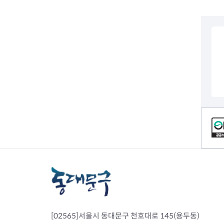
전세사기피해
컨텐츠 정보
[02565]서울시 동대문구 천호대로 145(용두동)