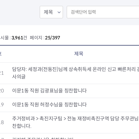
회의공개
답십리2동
출산육아
공유재산 정보
장안1동
주거
조직운영 핵심지표
장안2동
보듬누리
위원회 현황
청량리동
지역사회보
동대문구 기억여행
회기동
자원봉사
시물 :
3,961
건 페이지 :
25/397
공공데이터개방
휘경1동
보훈
휘경2동
DDM 청소
이문1동
호
제목
이문2동
담당자: 세정과(전동진)님께 상속취득세 온라인 신고 빠른처리 
21
청소환경소식
지역경제소
사의글
램
쓰레기배출및수거
중소기업자
공직자부조리신고
종량제봉투 및 납부필증
옴부즈만 
기업 관련 
20
이문1동 직원 김광표님을 칭찬합니다
하도급부조리신고
대형폐기물신청
고충민원 신
사이버창업
19
이문1동 직원 허정수님을 칭찬합니다
공익신고
재활용센터
조사결과 
동대문구 
부패행위신고
정화조청소
옴부즈만 
숨어있는 
주거정비과 > 촉진지구팀 > 전농 재정비촉진구역 담당 주무관님
행동강령위반신고
환경오염현황
장바구니 
18
찬합니다.
복지·보조금 부정신고
환경개선부담금
전통시장
구민고객의 권리
환경제도
사회적경제