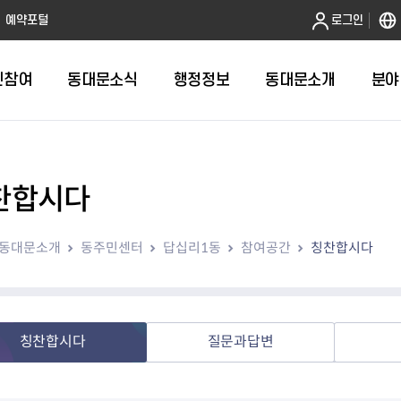
본문 바로가기
예약포털
로그인
민참여
동대문소식
행정정보
동대문소개
분야
찬합시다
인터넷민원발급
정보공개제도안내
조직도
청년소식
민원FAQ
공유도시 
동대문구 
발주계획
한눈에보기
복지소식
도
보건소인터넷민원발급
비공개세부기준
직원검색
서울청년센터 동대문
국민신문고(
공유게시판
주정차 단속
입찰정보
민원안내
의료·요양
동대문소개
동주민센터
답십리1동
참여공간
칭찬합시다
대형폐기물신청
행정정보 사전공표
청사안내
DDM 청년창업센터
민원통합상
공유공간 대
계약현황
위원회
바우처사업
내
획
거주자우선주차신청
정보공개청구 TOP 10
찾아오시는 길
취업역량 강화
적극행정
계약 희망업
신설동
복지시설
운용현황
리사업
온라인현수막신청
정보목록
동대문구청 이용지도
참여문화 조성
바가지 요금
관련정보
용두동
아동청소년
자녀지원 안내
청년 행정체험단 신청
결재문서 공개
관련링크
제기동
노인
안
문구
업무추진비 공개
청년정책 문자알림서비스
전농1동
저소득
칭찬합시다
질문과답변
지출집행내역 공개
전농2동
장애인
사전
보조금공개
답십리1동
여성친화도