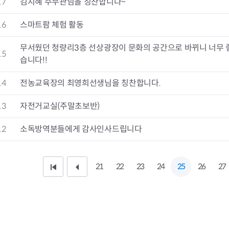
17
김지혜 주무관님을 칭찬합니다~
청렴자료방
석면건축물 DB
ESG경제
감사실시결과
탄소중립 생활 실천 캠페인
민생회복소
16
스마트팜 체험 활동
구민감사참여
보행환경 개선사업
업무추진비 공개
공중화장실 찾기
무서웠던 청량리3층 선상광장이 문화의 공간으로 바뀌니 너무 
15
보조금공개
탄소중립지원센터
습니다!!
구민감사관활동
14
전농교육장의 최영희선생님을 칭찬합니다.
13
자전거교실(주말초보반)
12
소독방역분들에게 감사인사드립니다
21
22
23
24
25
26
27
처
이
음
전
페
1
이
0