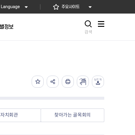
Language
주요사이트
별정보
사이트맵
검색
동대문
문자알림서비스
칭찬합시다
자치법규
교육기관
재난안전소식
상담민원)
 문자 알림
 통합돌봄사업
나눔의 장터마당
행정규제개혁
공공기관
안전문화운동
담창구
관 시설 안내
행정처분
우리 동네 안전지도
체 접수
온라인행정심판
재난별 행동요령
 신고
주민조례청구
안전보험·공제
법률상담
안전 체험·교육
재난유형별 주요정책사업
자치회관
찾아가는 골목회의
재난약자 행동요령
시