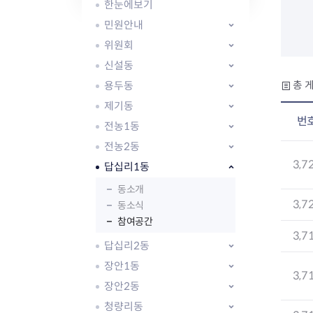
자주묻는질문
유관기관소식
월별행사달력
원어민 화상영어
한눈에보기
새소식
공모사업 알림방
동국 천문대
민원안내
코로나19
동대문교육협력특화지구
위원회
교육경비보조금 지원
신설동
용두동
총 게
제기동
번
전농1동
전농2동
AI 사업 등록 관리제
3,7
답십리1동
동대문구 AI 사업 현황
지리교통소식
문화체육소식
도로명주소 안내
행사 및 프로그
동소개
국내도시
상세주소 부여제도
이용안내
문화체육시설
3,7
동소식
국외도시
지리정보
공원녹지현황
참여공간
3,7
자매도시 혜택
대중교통
단체안내
답십리2동
직거래장터쇼핑몰
자전거
동대문문화재단
장안1동
주차장
3,7
우회전알리미
장안2동
청량리동