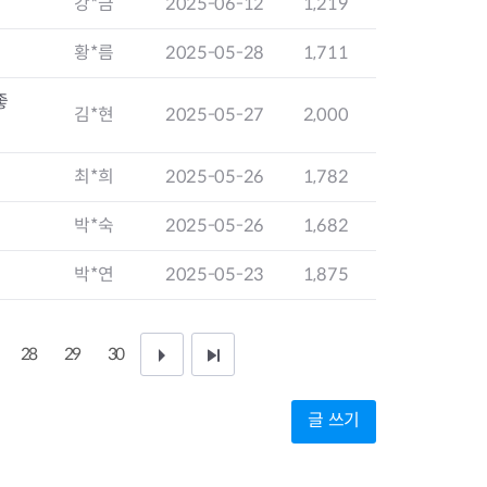
강*금
2025-06-12
1,219
지원센터
도시디자인
비쿠폰 안내
건설공사알림
황*름
2025-05-28
1,711
장안동283-1일대 개발사업
역세권 활성화사업
좋
김*현
2025-05-27
2,000
장안동 일대 종합발전계획 수
립
서울도시공간포털
최*희
2025-05-26
1,782
지역주택조합사업
박*숙
2025-05-26
1,682
박*연
2025-05-23
1,875
28
29
30
다
끝
음
페
글 쓰기
1
이
0
지