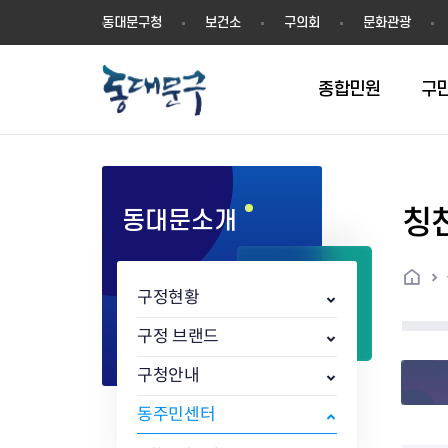
동
동대문구청
보건소
구의회
문화관광
대
문
구
종합민원
구
칭
동대문소개
민원실안내
온라인접수
구정소식
주요업무계획(2024년~)
역사
교육소식
여권
구민제안
구보
예산일반현황
휘장(CI)
일자리소식
온라인번호표 발급(대기현황)
온라인접수내역
보도자료
주요업무계획(~2023년)
상징물
교육프로그램
세무
설문조사
동대문구소식지
주민참여예산제
상징말(BI)
일자리센터
홈
민원편람(민원서식)
언론보도
주요업무성과
홍보동영상
자치회관
건설관리
실버 소식지
지방재정공시
캐릭터
직업소개사업
구정현황
무인민원발급기
포토구정
비전 2026
기본현황
정보화교육
자동차·교통
동대문 생활안
중기지방재정계
슬로건
동행일자리사업
민원편의시책 및 제도
고시공고
동대문구청장직 인수위원회 백
행정구역
여성복지관
부동산
홍보물
세입,세출예산 
캐치프레이즈
지역공동체일자
구정 브랜드
가족관계등록 제신고 후속절차
입법예고
서
꽃의 도시
평생학습관
건축
출산‧양육‧다
예산낭비신고
도시브랜드
구청안내
원스톱 통합안내
문화행사
월중주요행사
Walking City
교육지원센터
정보통신
예산낭비절감제
그린나래 동대
행정서비스헌장
강좌교육
정책실명제
구민 아카데미 신청
자료실
동주민센터
어디서나민원
추진현황
채용공고
수상현황
민방위
재정(예산)용어