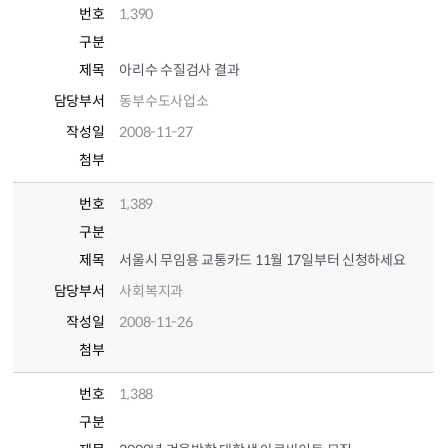
번호
1,390
구분
제목
아리수 수질검사 결과
담당부서
동부수도사업소
작성일
2008-11-27
첨부
번호
1,389
구분
제목
서울시 무임용 교통카드 11월 17일부터 신청하세요
담당부서
사회복지과
작성일
2008-11-26
첨부
번호
1,388
구분