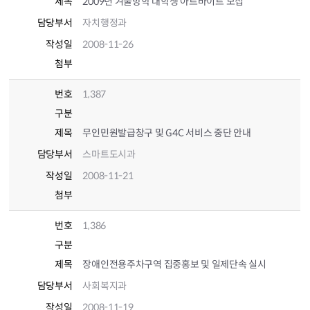
제목
2009년 겨울방학 대학생 아르바이트 모집
담당부서
자치행정과
작성일
2008-11-26
첨부
번호
1,387
구분
제목
무인민원발급창구 및 G4C 서비스 중단 안내
담당부서
스마트도시과
작성일
2008-11-21
첨부
번호
1,386
구분
제목
장애인전용주차구역 집중홍보 및 일제단속 실시
담당부서
사회복지과
작성일
2008-11-19