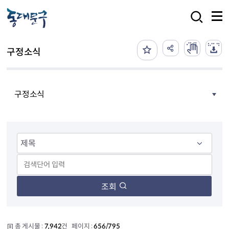
본문 바로가기
검색
구정소식
구정소식
조회
총 게시물 :
7,942
건 페이지 :
656/795