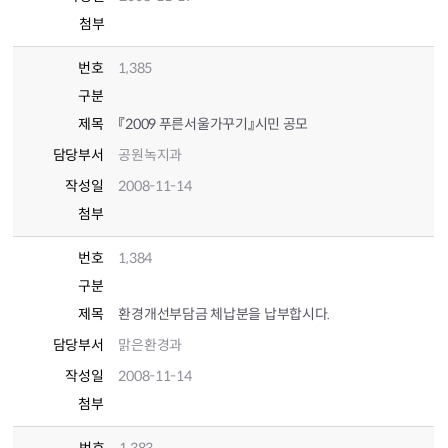
첨부
번호
1,385
구분
제목
『2009 푸른서울가꾸기』시민 공모
담당부서
공원녹지과
작성일
2008-11-14
첨부
번호
1,384
구분
제목
환경개선부담금 체납분을 납부합시다.
담당부서
맑은환경과
작성일
2008-11-14
첨부