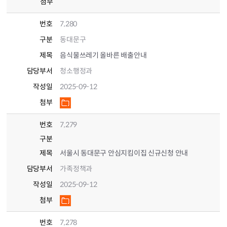
첨부
번호
7,280
구분
동대문구
제목
음식물쓰레기 올바른 배출안내
담당부서
청소행정과
작성일
2025-09-12
첨부
번호
7,279
구분
제목
서울시 동대문구 안심지킴이집 신규신청 안내
담당부서
가족정책과
작성일
2025-09-12
첨부
번호
7,278