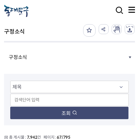
본문 바로가기
검색
구정소식
구정소식
조회
총 게시물 :
7,942
건 페이지 :
67/795