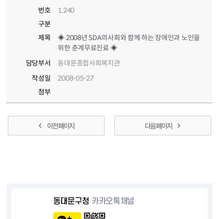
번호
1,240
구분
제목
◈ 2008년 SDA의사회와 함께 하는 장애인과 노인을
위한 춘계무료진료 ◈
담당부서
동대문종합사회복지관
작성일
2008-05-27
첨부
이전 페이지
다음 페이지
동대문구청
카카오톡채널