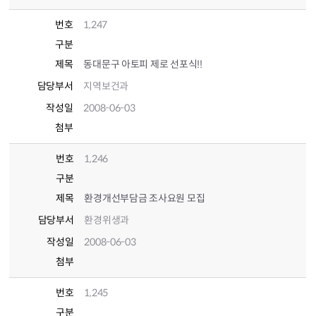
번호
1,247
구분
제목
동대문구 아토피 제로 선포식!!
담당부서
지역보건과
작성일
2008-06-03
첨부
번호
1,246
구분
제목
환경개선부담금 조사요원 모집
담당부서
환경위생과
작성일
2008-06-03
첨부
번호
1,245
구분