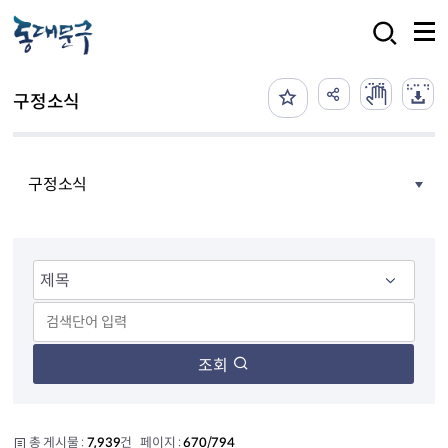
본문 바로가기
검색
구정소식
구정소식
조회
총 게시물 :
7,939
건 페이지 :
670/794