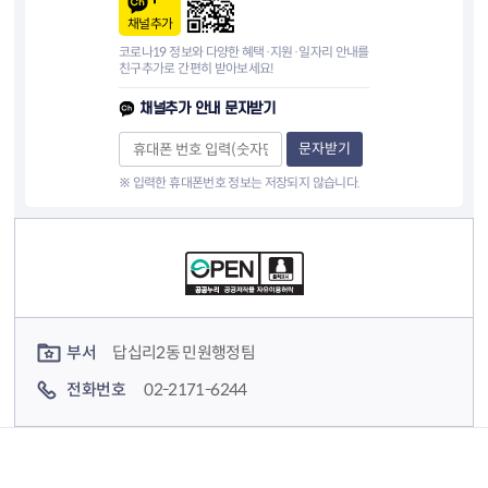
채널추가
코로나19 정보와 다양한 혜택·지원·일자리 안내를
친구추가로 간편히 받아보세요!
채널추가 안내 문자받기
문자받기
※ 입력한 휴대폰번호 정보는 저장되지 않습니다.
컨텐츠 정보
컨텐츠 담당자 정보
부서
답십리2동 민원행정팀
전화번호
02-2171-6244