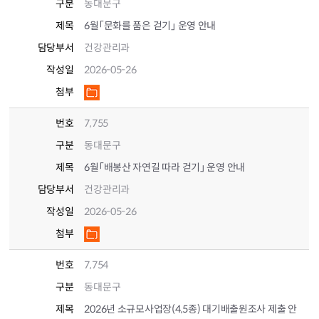
구분
동대문구
제목
6월「문화를 품은 걷기」 운영 안내
담당부서
건강관리과
작성일
2026-05-26
첨부
번호
7,755
구분
동대문구
제목
6월「배봉산 자연길 따라 걷기」 운영 안내
담당부서
건강관리과
작성일
2026-05-26
첨부
번호
7,754
구분
동대문구
제목
2026년 소규모사업장(4,5종) 대기배출원조사 제출 안