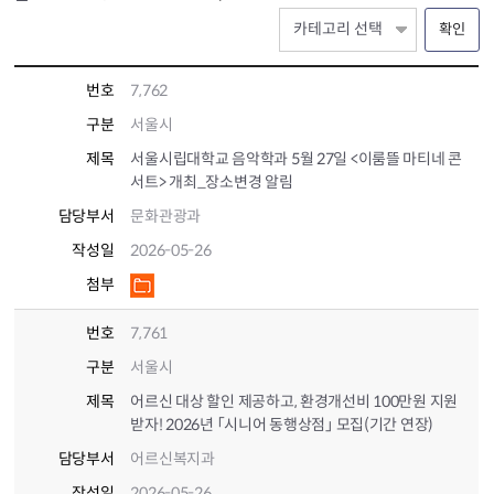
확인
번호
7,762
구분
서울시
제목
서울시립대학교 음악학과 5월 27일 <이룸뜰 마티네 콘
서트> 개최_장소변경 알림
담당부서
문화관광과
작성일
2026-05-26
첨부
번호
7,761
구분
서울시
제목
어르신 대상 할인 제공하고, 환경개선비 100만원 지원
받자! 2026년 「시니어 동행상점」 모집(기간 연장)
담당부서
어르신복지과
작성일
2026-05-26