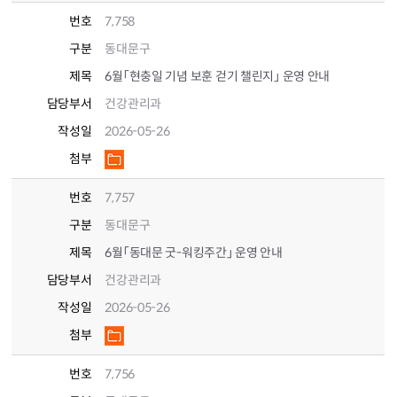
번호
7,758
구분
동대문구
제목
6월「현충일 기념 보훈 걷기 챌린지」 운영 안내
담당부서
건강관리과
작성일
2026-05-26
첨부
번호
7,757
구분
동대문구
제목
6월「동대문 굿-워킹주간」 운영 안내
담당부서
건강관리과
작성일
2026-05-26
첨부
번호
7,756