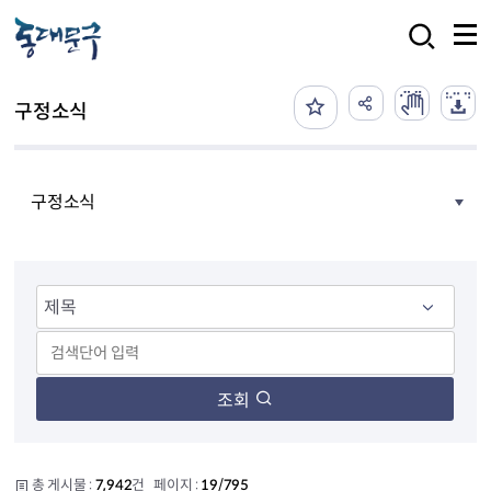
본문 바로가기
검색
구정소식
구정소식
조회
총 게시물 :
7,942
건 페이지 :
19/795