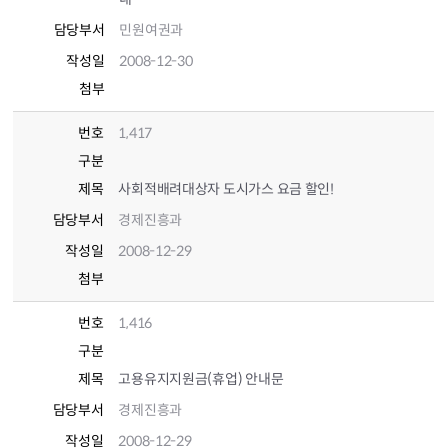
담당부서
민원여권과
작성일
2008-12-30
첨부
번호
1,417
구분
제목
사회적배려대상자 도시가스 요금 할인!
담당부서
경제진흥과
작성일
2008-12-29
첨부
번호
1,416
구분
제목
고용유지지원금(휴업) 안내문
담당부서
경제진흥과
작성일
2008-12-29