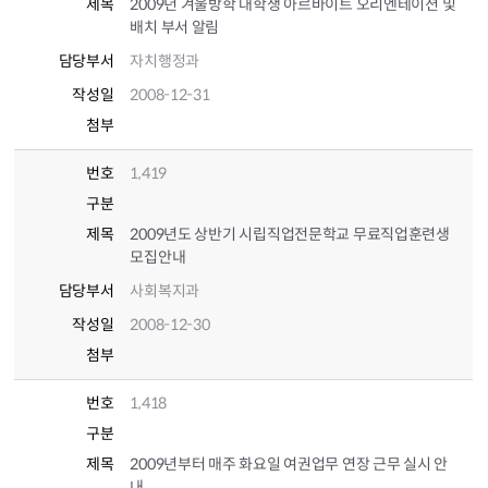
제목
2009년 겨울방학 대학생 아르바이트 오리엔테이션 및
배치 부서 알림
담당부서
자치행정과
작성일
2008-12-31
첨부
번호
1,419
구분
제목
2009년도 상반기 시립직업전문학교 무료직업훈련생
모집안내
담당부서
사회복지과
작성일
2008-12-30
첨부
번호
1,418
구분
제목
2009년부터 매주 화요일 여권업무 연장 근무 실시 안
내