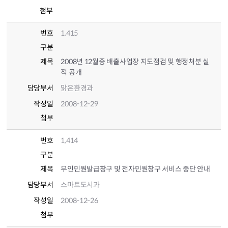
첨부
번호
1,415
구분
제목
2008년 12월중 배출사업장 지도점검 및 행정처분 실
적 공개
담당부서
맑은환경과
작성일
2008-12-29
첨부
번호
1,414
구분
제목
무인민원발급창구 및 전자민원창구 서비스 중단 안내
담당부서
스마트도시과
작성일
2008-12-26
첨부