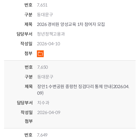
번호
7,651
구분
동대문구
제목
2026 경비원 양성교육 1차 참여자 모집
담당부서
청년정책고용과
작성일
2026-04-10
첨부
번호
7,650
구분
동대문구
제목
장안1 수변공원 중랑천 징검다리 통제 안내(2026.04.
09)
담당부서
치수과
작성일
2026-04-09
첨부
번호
7,649