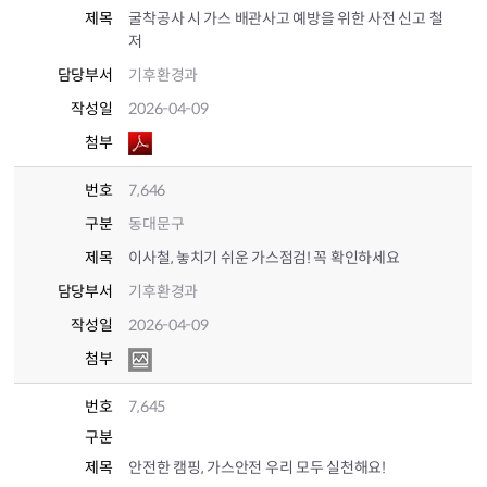
제목
굴착공사 시 가스 배관사고 예방을 위한 사전 신고 철
저
담당부서
기후환경과
작성일
2026-04-09
첨부
번호
7,646
구분
동대문구
제목
이사철, 놓치기 쉬운 가스점검! 꼭 확인하세요
담당부서
기후환경과
작성일
2026-04-09
첨부
번호
7,645
구분
제목
안전한 캠핑, 가스안전 우리 모두 실천해요!