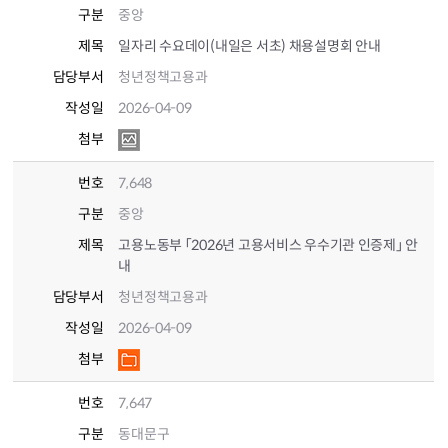
구분
중앙
제목
일자리 수요데이(내일은 서초) 채용설명회 안내
담당부서
청년정책고용과
작성일
2026-04-09
첨부
번호
7,648
구분
중앙
제목
고용노동부 「2026년 고용서비스 우수기관 인증제」 안
내
담당부서
청년정책고용과
작성일
2026-04-09
첨부
번호
7,647
구분
동대문구