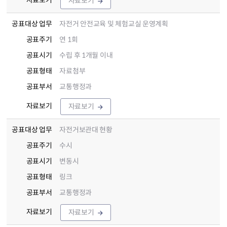
자료보기
공표대상 업무
자전거 안전교육 및 체험교실 운영계획
공표주기
연 1회
공표시기
수립 후 1개월 이내
공표형태
자료첨부
공표부서
교통행정과
자료보기
자료보기
공표대상 업무
자전거보관대 현황
공표주기
수시
공표시기
변동시
공표형태
링크
공표부서
교통행정과
자료보기
자료보기