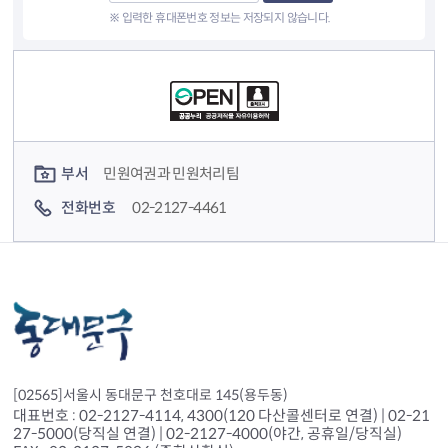
※ 입력한 휴대폰번호 정보는 저장되지 않습니다.
컨텐츠 정보
컨텐츠 담당자 정보
부서
민원여권과 민원처리팀
전화번호
02-2127-4461
[02565]서울시 동대문구 천호대로 145(용두동)
대표번호 : 02-2127-4114, 4300(120 다산콜센터로 연결) | 02-21
27-5000(당직실 연결) | 02-2127-4000(야간, 공휴일/당직실)