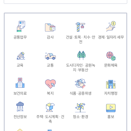
공통업무
감사
건설·토목· 치수·안
경제·일자리 세무
전
교육
교통
도시디자인· 공원녹
문화체육
지·부동산
보건의료
복지
식품·공중위생
자치행정
전산정보
주택·도시계획 ·건
청소·환경
홍보
축