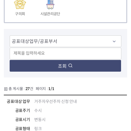
구의회
시설관리공단
조회
총 게시물 :
27
건 페이지 :
1/1
공표대상 업무
거주자우선주차 신청 안내
공표주기
수시
공표시기
변동시
공표형태
링크