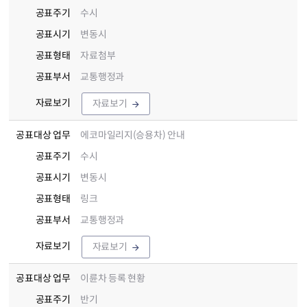
공표주기
수시
공표시기
변동시
공표형태
자료첨부
공표부서
교통행정과
자료보기
자료보기
공표대상 업무
에코마일리지(승용차) 안내
공표주기
수시
공표시기
변동시
공표형태
링크
공표부서
교통행정과
자료보기
자료보기
공표대상 업무
이륜차 등록 현황
공표주기
반기