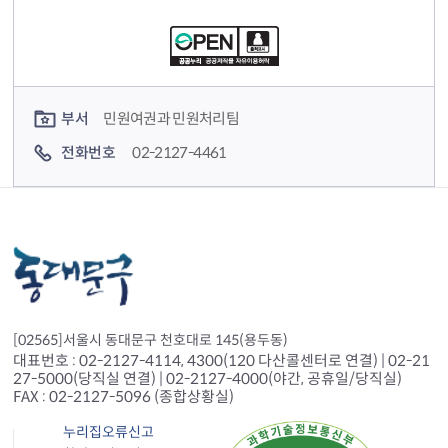
컨텐츠 담당자 정보
부서
민원여권과 민원처리팀
전화번호
02-2127-4461
[02565]서울시 동대문구 천호대로 145(용두동)
대표번호 : 02-2127-4114, 4300(120 다산콜센터로 연결) | 02-21
27-5000(당직실 연결) | 02-2127-4000(야간, 공휴일/당직실)
FAX : 02-2127-5096 (종합상황실)
누리집오류신고