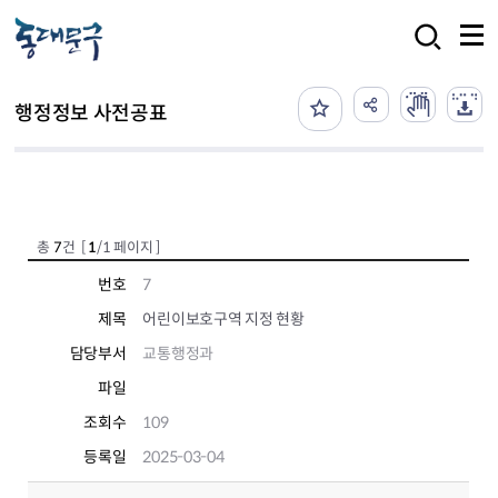
본문 바로가기
검색
행정정보 사전공표
총
7
건 [
1
/1 페이지 ]
번호
7
제목
어린이보호구역 지정 현황
담당부서
교통행정과
파일
조회수
109
등록일
2025-03-04