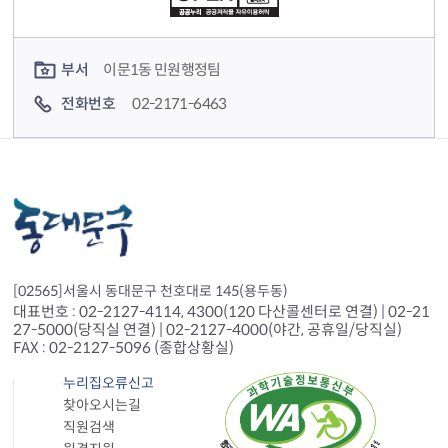
컨텐츠 담당자 정보
부서
이문1동 민원행정팀
전화번호
02-2171-6463
[02565]서울시 동대문구 천호대로 145(용두동)
대표번호 : 02-2127-4114, 4300(120 다산콜센터로 연결) | 02-21
27-5000(당직실 연결) | 02-2127-4000(야간, 공휴일/당직실)
FAX : 02-2127-5096 (종합상황실)
누리집오류신고
찾아오시는길
직원검색