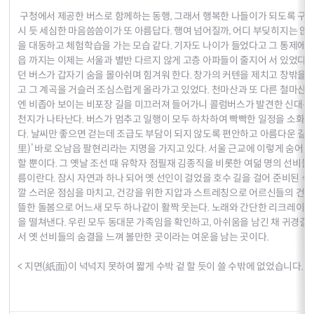
구청에서 제공한 버스로 함께하는 동행, 그래서 행복한 나들이가 되도록 구청
시 듯 세심한 마음씀씀이가 또 아름답다. 행여 넘어질까, 어디 부딪히지는 않
을 대동하고 체험학습을 가는 모습 같다. 기자도 나이가 들었다고 그 통제에
읍 까지는 이제는 서울과 별반 다르지 않게 고층 아파들이 줄지어 서 있었다. 
던 버스가 갑자기 숨을 몰아쉬며 힘겨워 한다. 창가의 커텐을 제치고 창밖을 
고 그 계곡을 거슬러 조심스럽게 올라가고 있었다. 천마산과 또 다른 철마산
엔 비좁아 보이는 비포장 길을 미끄러져 들어가니 콜럼버스가 발견한 신대륙처
천지가 나타난다. 버스가 멈추고 일행이 모두 하차하여 빡빡한 일정을 소화하기
다. 날씨만 좋으면 걷는데 조급도 부담이 되지 않도록 편안하고 아름다운 길이
里)’ 바로 오남읍 팔현리라는 지명을 가지고 있다. 서울 근교에 이렇게 숨어 
할 뿐이다. 그 옛날 조선 때 유학자 점필재 김종직을 비롯한 여덞 명의 선비들
름이란다. 잠시 자연과 하나 되어 옛 선인이 걸었을 호수 길을 걸어 준비된 식
깔 스러운 점심을 마치고, 건강을 위한 지압과 스트레칭으로 어르신들의 건
뜰한 돌봄으로 어느새 모두 하나같이 활짝 웃는다. 노래와 간단한 리크레이
을 떨쳐낸다. 우린 모두 동대문 가족임을 확인하고, 아쉬움을 남긴 채 귀경길에
서 옛 선비들의 숨결을 느껴 볼만한 곳이라는 여운을 남는 곳이다.
< 지면(紙面)이 넉넉지 못하여 짧게 수박 겉 할 듯이 쓸 수밖에 없었습니다