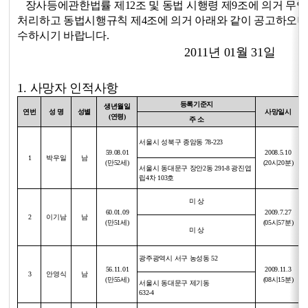
장사등에관한법률 제12조 및 동법 시행령 제9조에 의거 무
처리하고 동법시행규칙
제4조
에 의거
아래와 같이 공고하오니
수하시기 바랍니다.
2011년 01월 31일
1.
사망자 인적사항
등록기준지
생년월일
연번
성 명
성별
사망일시
(연령)
주 소
서울시 성북구 종암동 78-223
5
9.
0
8.01
2008.5.10
1
박우일
남
(만52세)
(20시20분)
서울시 동대문구 장안2동
291-8
광진엽
립4차 103호
미 상
60.01.09
2009.7.27
2
이기남
남
(만51세)
(05시57분)
미 상
광주광역시 서구 농성동 52
56.11.01
2009.11.3
3
안영식
남
(만55세)
(08시15분)
서울시 동대문구 제기동
632-4