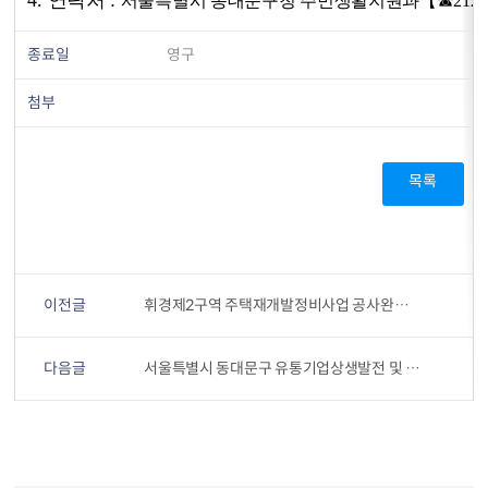
4.
연락처
:
서울특별시 동대문구청 주민생활지원과【
☎
212
종료일
영구
첨부
목록
이전글
휘경제2구역 주택재개발정비사업 공사완료 고시
다음글
서울특별시 동대문구 유통기업상생발전 및 전통상업보존구역 지정 등에 관한 조례 공포 알림