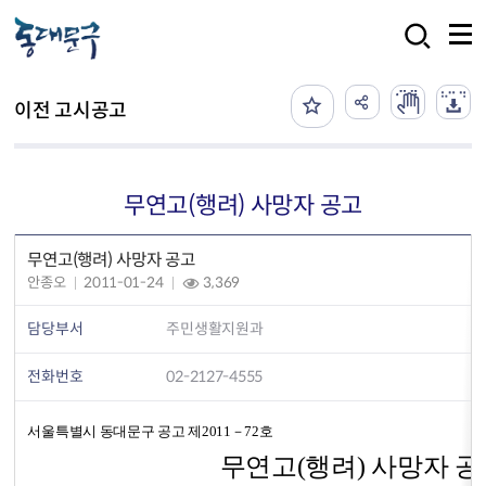
본문 바로가기
검색
이전 고시공고
무연고(행려) 사망자 공고
무연고(행려) 사망자 공고
안종오
2011-01-24
3,369
담당부서
주민생활지원과
전화번호
02-2127-4555
서울특별시 동대문구 공고 제2011－72호
무연고(행려) 사망자 공