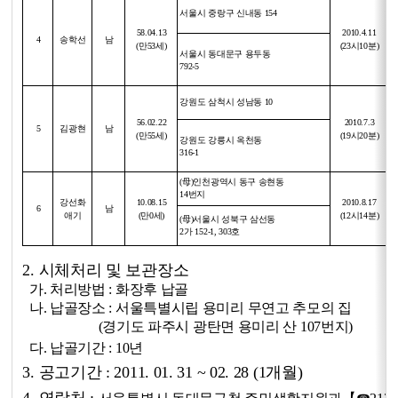
서울시 중랑구 신내동 154
58.04.13
2010.4.11
4
송학선
남
(만53세)
(23시10분)
서울시 동대문구 용두동
792-5
강원도 삼척시 성남동 10
56.02.22
2010.7.3
5
김광현
남
(만55세)
(19시20분)
강원도 강릉시 옥천동
316-1
(母)인천광역시 동구 송현동
14번지
강선화
10.08.15
2010.8.17
6
남
애기
(만0세)
(12시14분)
(母)서울시 성북구 삼선동
2가
152-1, 303호
2.
시체처리 및 보관장소
가. 처리방법 : 화장후 납골
나. 납골장소 : 서울특별시립 용미리 무연고 추모의 집
(
경기도 파주시 광탄면 용미리 산 107번지
)
다. 납골기간 : 10년
3.
공고기간 : 2011. 01. 31 ~ 02. 28 (1개월)