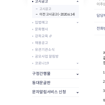
자주묻는질문
유관기관소식
월별행사달력
원어민 화상영어
고시공고
작
이주
새소식
공모사업 알림방
동국 천문대
고시공고
성
코로나19
동대문교육협력특화지구
이전 고시공고(~2020.6.14)
자
담당
교육경비보조금 지원
:
입법예고
전화
문화행사
강좌교육
채용공고
유관기관소식
AI 사업 등록 관리제
공모사업 알림방
동대문구 AI 사업 현황
지리교통소식
문화체육소식
도로명주소 안내
행사 및 프로그
코로나19
국내도시
상세주소 부여제도
이용안내
문화체육시설
국외도시
지리정보
구정간행물
공원녹지현황
자매도시 혜택
대중교통
단체안내
2
동대문글판
직거래장터쇼핑몰
자전거
동대문문화재단
주차장
문자알림서비스 신청
우회전알리미