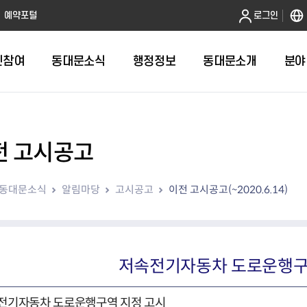
본문 바로가기
예약포털
로그인
민참여
동대문소식
행정정보
동대문소개
분야
전 고시공고
인터넷민원발급
정보공개제도안내
조직도
청년소식
민원FAQ
공유도시 
동대문구 
발주계획
한눈에보기
복지소식
도
보건소인터넷민원발급
비공개세부기준
직원검색
서울청년센터 동대문
국민신문고(
공유게시판
주정차 단속
입찰정보
민원안내
의료·요양
동대문소식
알림마당
고시공고
이전 고시공고(~2020.6.14)
대형폐기물신청
행정정보 사전공표
청사안내
DDM 청년창업센터
민원통합상
공유공간 대
계약현황
위원회
바우처사업
내
획
거주자우선주차신청
정보공개청구 TOP 10
찾아오시는 길
취업역량 강화
적극행정
계약 희망업
신설동
복지시설
운용현황
리사업
온라인현수막신청
정보목록
동대문구청 이용지도
참여문화 조성
바가지 요금
관련정보
용두동
아동청소년
자녀지원 안내
청년 행정체험단 신청
결재문서 공개
관련링크
제기동
노인
안
문구
업무추진비 공개
청년정책 문자알림서비스
전농1동
저소득
저속전기자동차 도로운행구
지출집행내역 공개
전농2동
장애인
사전
보조금공개
답십리1동
여성친화도
전기자동차 도로운행구역 지정 고시