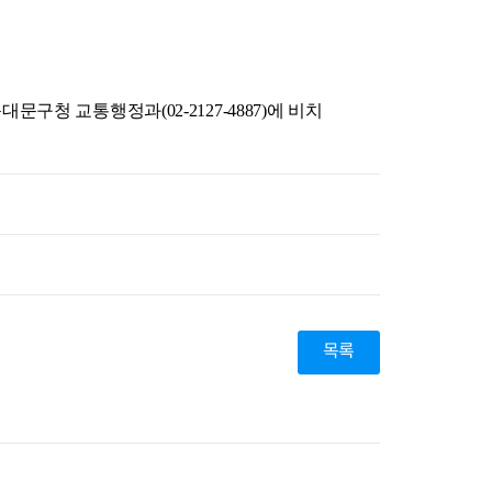
지원센터
도시디자인
비쿠폰 안내
건설공사알림
장안동283-1일대 개발사업
역세권 활성화사업
동대문
구청 교통행정과(02-2127-4887)에 비치
장안동 일대 종합발전계획 수
립
서울도시공간포털
지역주택조합사업
목록