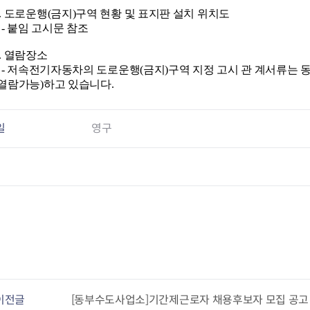
청렴자료방
석면건축물 DB
ESG경제
4. 도로운행(금지)구역 현황 및 표지판 설치 위치도
감사실시결과
탄소중립 생활 실천 캠페인
민생회복소
- 붙임 고시문 참조
구민감사참여
보행환경 개선사업
5. 열람장소
업무추진비 공개
공중화장실 찾기
- 저속전기자동차의 도로운행(금지)구역 지정 고시 관 계서류는 
보조금공개
탄소중립지원센터
(열람가능)하고 있습니다.
구민감사관활동
일
영구
이전글
[동부수도사업소]기간제근로자 채용후보자 모집 공고