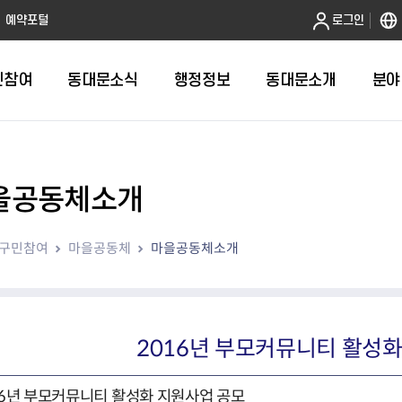
본문 바로가기
예약포털
로그인
민참여
동대문소식
행정정보
동대문소개
분야
을공동체소개
인터넷민원발급
정보공개제도안내
조직도
청년소식
민원FAQ
공유도시 
동대문구 
발주계획
한눈에보기
복지소식
도
보건소인터넷민원발급
비공개세부기준
직원검색
서울청년센터 동대문
국민신문고(
공유게시판
주정차 단속
입찰정보
민원안내
의료·요양
구민참여
마을공동체
마을공동체소개
대형폐기물신청
행정정보 사전공표
청사안내
DDM 청년창업센터
민원통합상
공유공간 대
계약현황
위원회
바우처사업
내
획
거주자우선주차신청
정보공개청구 TOP 10
찾아오시는 길
취업역량 강화
적극행정
계약 희망업
신설동
복지시설
운용현황
리사업
온라인현수막신청
정보목록
동대문구청 이용지도
참여문화 조성
바가지 요금
관련정보
용두동
아동청소년
자녀지원 안내
청년 행정체험단 신청
결재문서 공개
관련링크
제기동
노인
안
문구
업무추진비 공개
청년정책 문자알림서비스
전농1동
저소득
2016년 부모커뮤니티 활성
지출집행내역 공개
전농2동
장애인
사전
보조금공개
답십리1동
여성친화도
16년 부모커뮤니티 활성화 지원사업 공모