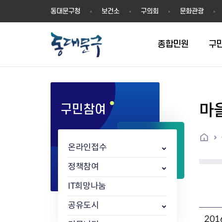
동
동대문구청
보건소
구의회
문화관광
대
문
구
종합민원
구
마
구민참여
민원실안내
온라인접수
구정소식
주요업무계획(2024년~)
역사
교육소식
여권
구민제안
구보
예산일반현황
휘장(CI)
일자리소식
온라인번호표 발급(대기현황)
온라인접수내역
보도자료
주요업무계획(~2023년)
상징물
교육프로그램
세무
설문조사
동대문구소식지
주민참여예산제
상징말(BI)
일자리센터
홈
민원편람(민원서식)
언론보도
주요업무성과
홍보동영상
자치회관
건설관리
실버 소식지
지방재정공시
캐릭터
직업소개사업
온라인접수
무인민원발급기
포토구정
비전 2026
기본현황
정보화교육
자동차·교통
동대문 생활안
중기지방재정계
슬로건
동행일자리사업
민원편의시책 및 제도
고시공고
동대문구청장직 인수위원회 백
행정구역
여성복지관
부동산
홍보물
세입,세출예산 
캐치프레이즈
지역공동체일자
정책참여
가족관계등록 제신고 후속절차
입법예고
서
꽃의 도시
평생학습관
건축
출산‧양육‧다
예산낭비신고
도시브랜드
IT희망나눔
원스톱 통합안내
문화행사
월중주요행사
Walking City
교육지원센터
정보통신
예산낭비절감제
그린나래 동대
행정서비스헌장
강좌교육
정책실명제
구민 아카데미 신청
자료실
공유도시
어디서나민원
추진현황
채용공고
수상현황
민방위
재정(예산)용어
20