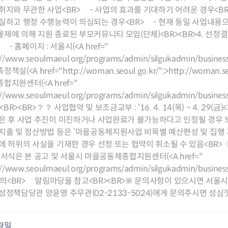
취지와 무관한 사업<BR> - 사업의 효과를 기대하기 어려운 경우<BR
실하고 행정 수행능력이 의심되는 경우<BR> - 현재 동일 사업내용으로
제에 의해 지원 종료된 부모커뮤니티 모임(단체)<BR><BR>4. 선정결과 발표
> - 홈페이지 : 서울시(<A href="
://www.seoulmaeul.org/programs/admin/silgukadmin/busines
정책실(<A href="
http://woman.seoul.go.kr/"
;>
http://woman.se
합지원센터(<A href="
://www.seoulmaeul.org/programs/admin/silgukadmin/busines
>)<BR><BR>？？ 사업협약 및 보조금교부 : ‘16. 4. 14(목) ~ 4. 2
은 후 사업 추진이 미진하거나 사업완료가 불가능하다고 인정될 경우 보
지출 및 정산방법 등은 ‘마을공동체지원사업 비목별 예산편성 및 집행 기
에 허위의 사실을 기재한 경우 선정 또는 협약이 취소될 수 있음<BR>
 서식은 본 공고 및 서울시 마을공동체종합지원센터(<A href="
://www.seoulmaeul.org/programs/admin/silgukadmin/busines
>)의<BR> 알림마당을 참고<BR><BR>※ 문의사항이 있으시면 서울시
성정책담당관 양윤영 주무관(02-2133-5024)에게 문의주시면 성심
파일