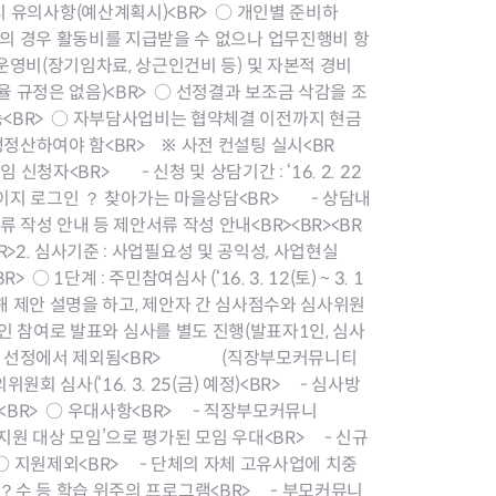
지원센터
도시디자인
안서 작성 시 유의사항(예산계획시)<BR> ○ 개인별 준비하
비쿠폰 안내
건설공사알림
인의 경우 활동비를 지급받을 수 없으나 업무진행비 항
장안동283-1일대 개발사업
체운영비(장기임차료, 상근인건비 등) 및 자본적 경비
역세권 활성화사업
율 규정은 없음)<BR> ○ 선정결과 보조금 삭감을 조
장안동 일대 종합발전계획 수
<BR> ○ 자부담사업비는 협약체결 이전까지 현금
립
정산하여야 함<BR> ※ 사전 컨설팅 실시<BR
서울도시공간포털
청자<BR> - 신청 및 상담기간 : ‘16. 2. 22
지역주택조합사업
홈페이지 로그인 ？ 찾아가는 마을상담<BR> - 상담내
 작성 안내 등 제안서류 작성 안내<BR><BR><BR
BR>2. 심사기준 : 사업필요성 및 공익성, 사업현실
 1단계 : 주민참여심사 (‘16. 3. 12(토) ~ 3. 1
해 제안 설명을 하고, 제안자 간 심사점수와 심사위원
 참여로 발표와 심사를 별도 진행(발표자1인, 심사
 시 선정에서 제외됨<BR> (직장부모커뮤니티
회 심사(‘16. 3. 25(금) 예정)<BR> - 심사방
 <BR> ○ 우대사항<BR> - 직장부모커뮤니
속지원 대상 모임’으로 평가된 모임 우대<BR> - 신규
 ○ 지원제외<BR> - 단체의 자체 고유사업에 치중
？수 등 학습 위주의 프로그램<BR> - 부모커뮤니