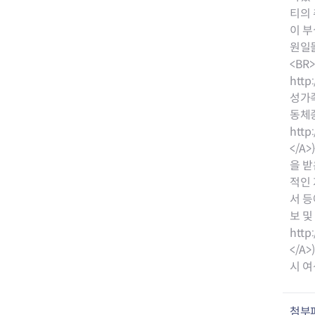
전세사기피해
티의 
이 부
원일몰
<BR
http
성가족
동체종
http
</A
을 받
적인 
서 등
보 및
http
</A
시 여
첨부