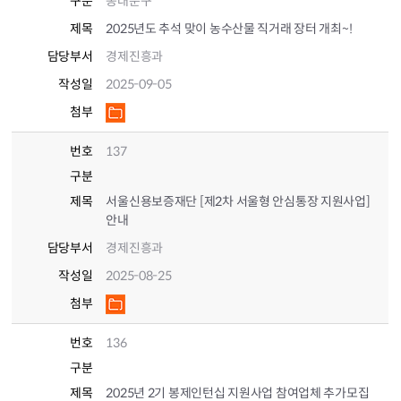
구분
동대문구
제목
2025년도 추석 맞이 농수산물 직거래 장터 개최~!
담당부서
경제진흥과
작성일
2025-09-05
첨부
번호
137
구분
제목
서울신용보증재단 [제2차 서울형 안심통장 지원사업]
안내
담당부서
경제진흥과
작성일
2025-08-25
첨부
번호
136
구분
제목
2025년 2기 봉제인턴십 지원사업 참여업체 추가모집