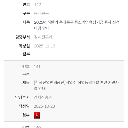
번호
142
구분
동대문구
제목
2025년 하반기 동대문구 중소기업육성기금 융자 신청
마감 안내
담당부서
경제진흥과
작성일
2025-11-13
첨부
번호
141
구분
제목
[한국산업인력공단]사업주 직업능력개발 훈련 지원사
업 안내
담당부서
경제진흥과
작성일
2025-10-23
첨부
번호
140