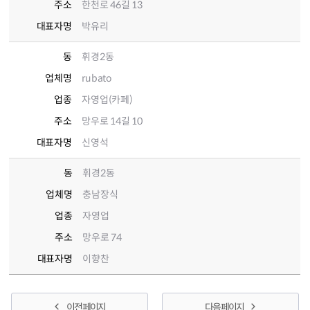
주소
한천로 46길 13
대표자명
박유리
동
휘경2동
업체명
rubato
업종
자영업(카페)
주소
망우로 14길 10
대표자명
신영석
동
휘경2동
업체명
충남장식
업종
자영업
주소
망우로 74
대표자명
이향찬
이전 페이지
다음 페이지