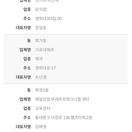
업체명
고기야 미안해
업종
요식업
주소
경희대로4길 20
대표자명
정일웅
동
회기동
업체명
크로네제과
업종
제과
주소
경희대로 17
대표자명
손난경
동
휘경1동
업체명
매일산업 뚜레쥬르테크니켈 센터
업종
교육센터
주소
동대문구 이문로 136 웰츠타워 2층
대표자명
김배영