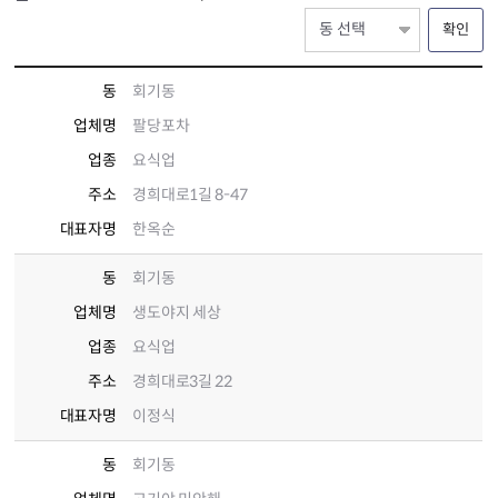
확인
동
회기동
업체명
팔당포차
업종
요식업
주소
경희대로1길 8-47
대표자명
한옥순
동
회기동
업체명
생도야지 세상
업종
요식업
주소
경희대로3길 22
대표자명
이정식
동
회기동