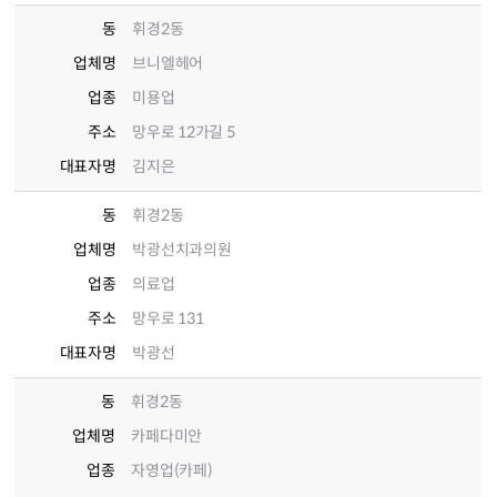
동
휘경2동
업체명
브니엘헤어
업종
미용업
주소
망우로 12가길 5
대표자명
김지은
동
휘경2동
업체명
박광선치과의원
업종
의료업
주소
망우로 131
대표자명
박광선
동
휘경2동
업체명
카페다미안
업종
자영업(카페)