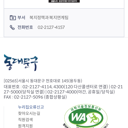
컨텐츠 담당자 정보
부서
복지정책과 복지연계팀
전화번호
02-2127-4157
[02565]서울시 동대문구 천호대로 145(용두동)
대표번호 : 02-2127-4114, 4300(120 다산콜센터로 연결) | 02-21
27-5000(당직실 연결) | 02-2127-4000(야간, 공휴일/당직실)
FAX : 02-2127-5096 (종합상황실)
누리집오류신고
찾아오시는길
직원검색
원격지원