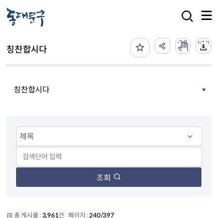
본문 바로가기
검색
칭찬합시다
칭찬합시다
조회
총 게시물 :
3,961
건 페이지 :
240/397