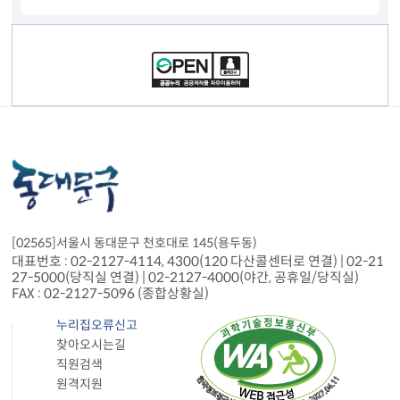
컨텐츠 정보
[02565]서울시 동대문구 천호대로 145(용두동)
대표번호 : 02-2127-4114, 4300(120 다산콜센터로 연결) | 02-21
27-5000(당직실 연결) | 02-2127-4000(야간, 공휴일/당직실)
FAX : 02-2127-5096 (종합상황실)
누리집오류신고
찾아오시는길
직원검색
원격지원