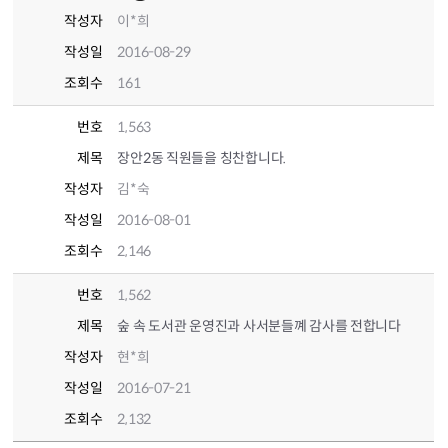
작성자
이*희
작성일
2016-08-29
조회수
161
번호
1,563
제목
장안2동 직원들을 칭찬합니다.
작성자
김*숙
작성일
2016-08-01
조회수
2,146
번호
1,562
제목
숲 속 도서관 운영진과 사서분들꼐 감사를 전합니다
작성자
현*희
작성일
2016-07-21
조회수
2,132