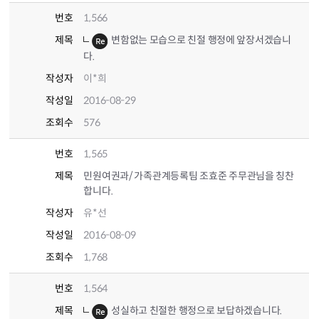
번호
1,566
제목
변함없는 모습으로 친절 행정에 앞장서겠습니
다.
작성자
이*희
작성일
2016-08-29
조회수
576
번호
1,565
제목
민원여권과/ 가족관계등록팀 조효준 주무관님을 칭찬
합니다.
작성자
유*선
작성일
2016-08-09
조회수
1,768
번호
1,564
제목
성실하고 친절한 행정으로 보답하겠습니다.