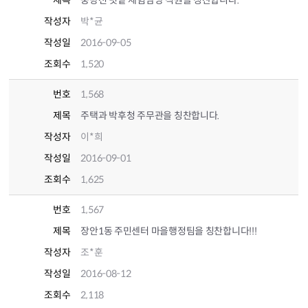
제목
중랑천 텃밭 체험담당 직원을 칭찬합니다.
작성자
박*균
작성일
2016-09-05
조회수
1,520
번호
1,568
제목
주택과 박후청 주무관을 칭찬합니다.
작성자
이*희
작성일
2016-09-01
조회수
1,625
번호
1,567
제목
장안1동 주민센터 마을행정팀을 칭찬합니다!!!
작성자
조*훈
작성일
2016-08-12
조회수
2,118