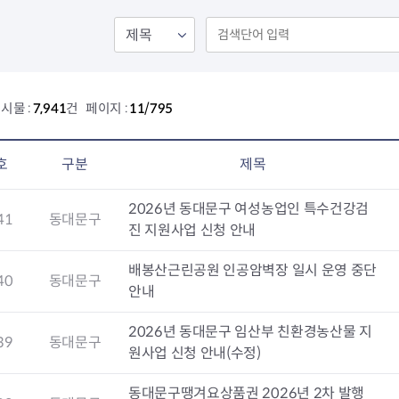
회의공개
답십리2동
출산육아
공유재산 정보
장안1동
주거
조직운영 핵심지표
장안2동
보듬누리
위원회 현황
청량리동
지역사회보
동대문구 기억여행
회기동
자원봉사
시물 :
7,941
건 페이지 :
11/795
공공데이터개방
휘경1동
보훈
휘경2동
DDM 청소
이문1동
호
구분
제목
이문2동
2026년 동대문구 여성농업인 특수건강검
청소환경소식
지역경제소
41
동대문구
진 지원사업 신청 안내
램
쓰레기배출및수거
중소기업자
공직자부조리신고
종량제봉투 및 납부필증
옴부즈만 
기업 관련 
배봉산근린공원 인공암벽장 일시 운영 중단
하도급부조리신고
대형폐기물신청
고충민원 신
사이버창업
40
동대문구
안내
공익신고
재활용센터
조사결과 
동대문구 
부패행위신고
정화조청소
옴부즈만 
숨어있는 
2026년 동대문구 임산부 친환경농산물 지
39
동대문구
행동강령위반신고
환경오염현황
장바구니 
원사업 신청 안내(수정)
복지·보조금 부정신고
환경개선부담금
전통시장
구민고객의 권리
환경제도
사회적경제
동대문구땡겨요상품권 2026년 2차 발행