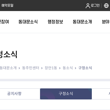
본문 바로가기
예약포털
로그인
민참여
동대문소식
행정정보
동대문소개
분야
정소식
인터넷민원발급
정보공개제도안내
조직도
청년소식
민원FAQ
공유도시 
동대문구 
발주계획
한눈에보기
복지소식
도
보건소인터넷민원발급
비공개세부기준
직원검색
서울청년센터 동대문
국민신문고(
공유게시판
주정차 단속
입찰정보
민원안내
의료·요양
동대문소개
동주민센터
장안1동
동소식
구정소식
대형폐기물신청
행정정보 사전공표
청사안내
DDM 청년창업센터
민원통합상
공유공간 대
계약현황
위원회
바우처사업
내
획
거주자우선주차신청
정보공개청구 TOP 10
찾아오시는 길
취업역량 강화
적극행정
계약 희망업
신설동
복지시설
운용현황
리사업
온라인현수막신청
정보목록
동대문구청 이용지도
참여문화 조성
바가지 요금
관련정보
용두동
아동청소년
자녀지원 안내
청년 행정체험단 신청
결재문서 공개
관련링크
제기동
노인
안
문구
업무추진비 공개
청년정책 문자알림서비스
전농1동
저소득
공지사항
구정소식
지출집행내역 공개
전농2동
장애인
사전
보조금공개
답십리1동
여성친화도