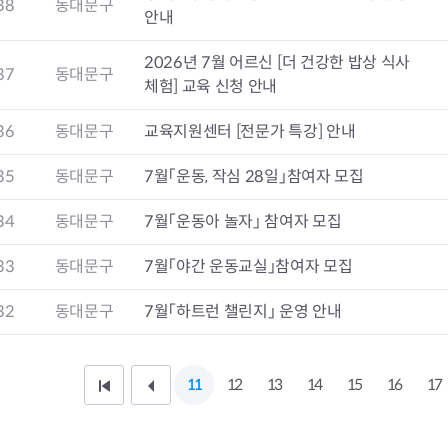
38
동대문구
청렴자료방
석면건축물 DB
ESG경제
안내
감사실시결과
탄소중립 생활 실천 캠페인
민생회복소
구민감사참여
보행환경 개선사업
2026년 7월 어르신 [더 건강한 밥상 식사
37
동대문구
업무추진비 공개
공중화장실 찾기
체험] 교육 신청 안내
보조금공개
탄소중립지원센터
구민감사관활동
36
동대문구
교육지원센터 [전문가 특강] 안내
35
동대문구
7월「운동, 작심 28일」참여자 모집
34
동대문구
7월「운동아 놀자」 참여자 모집
33
동대문구
7월「야간 운동교실」참여자 모집
32
동대문구
7월「하트런 챌린지」 운영 안내
11
12
13
14
15
16
17
처
이
음
전