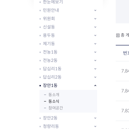
자주묻는질문
유관기관소식
월별행사달력
원어민 화상영어
한눈에보기
새소식
공모사업 알림방
동국 천문대
민원안내
코로나19
동대문교육협력특화지구
위원회
교육경비보조금 지원
신설동
용두동
총 게
제기동
전농1동
번
전농2동
AI 사업 등록 관리제
답십리1동
동대문구 AI 사업 현황
지리교통소식
문화체육소식
7,8
도로명주소 안내
행사 및 프로그
답십리2동
국내도시
상세주소 부여제도
이용안내
문화체육시설
장안1동
국외도시
지리정보
공원녹지현황
7,8
동소개
자매도시 혜택
대중교통
단체안내
동소식
직거래장터쇼핑몰
자전거
동대문문화재단
참여공간
7,8
주차장
우회전알리미
장안2동
청량리동