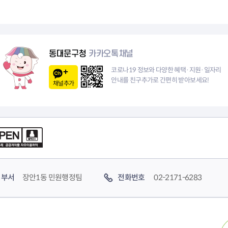
페
1
이
0
지
페
동대문구청
카카오톡채널
이
코로나19 정보와 다양한 혜택·지원·일자리
안내를 친구추가로 간편히 받아보세요!
채널추가
지
부서
장안1동 민원행정팀
전화번호
02-2171-6283