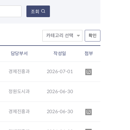
조회
장협의체
확인
년아지트
담당부서
작성일
첨부
식
도시정비소식
경제진흥과
2026-07-01
금지원
공동주택현황
소개
사이트
고향사랑기부제
정비사업구역현황
청방법 및 처리
센터
답례물품
재건축
정원도시과
2026-06-30
공표
착한가격업소
재개발
민원신청
착한가격업소 추천
재정비촉진
경제진흥과
2026-06-30
물가정보
지구단위계획
석면해체·제거일정
 기업
청량리 중심지 육성