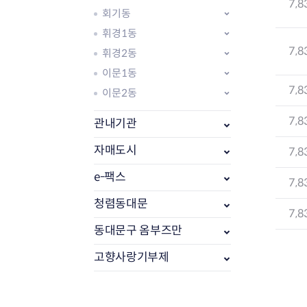
7,8
회기동
휘경1동
7,8
휘경2동
이문1동
7,8
이문2동
7,8
관내기관
자매도시
7,8
e-팩스
7,8
부동산소식
조상땅찾기
청렴동대문
7,8
부동산중개업소현황
동대문구 옴부즈만
부동산중개업 알림판
부동산중개보수(중개수수료)
고향사랑기부제
바뀐지번찾기
토지등급열기
개별공시지가