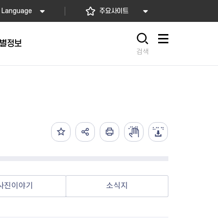
Language
주요사이트
별정보
사이트맵
검색
동대문
문자알림서비스
칭찬합시다
자치법규
교육기관
재난안전소식
상담민원)
 문자 알림
 통합돌봄사업
나눔의 장터마당
행정규제개혁
공공기관
안전문화운동
담창구
관 시설 안내
행정처분
우리 동네 안전지도
체 접수
온라인행정심판
재난별 행동요령
 신고
주민조례청구
안전보험·공제
법률상담
안전 체험·교육
재난유형별 주요정책사업
사진이야기
소식지
재난약자 행동요령
시