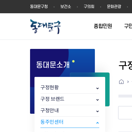
동
동대문구청
보건소
구의회
문화관광
대
문
구
종합민원
구
구
동대문소개
민원실안내
온라인접수
구정소식
주요업무계획(2024년~)
역사
교육소식
여권
구민제안
구보
예산일반현황
휘장(CI)
일자리소식
온라인번호표 발급(대기현황)
온라인접수내역
보도자료
주요업무계획(~2023년)
상징물
교육프로그램
세무
설문조사
동대문구소식지
주민참여예산제
상징말(BI)
일자리센터
홈
민원편람(민원서식)
언론보도
주요업무성과
홍보동영상
자치회관
건설관리
실버 소식지
지방재정공시
캐릭터
직업소개사업
구정현황
무인민원발급기
포토구정
비전 2026
기본현황
정보화교육
자동차·교통
동대문 생활안
중기지방재정계
슬로건
동행일자리사업
민원편의시책 및 제도
고시공고
동대문구청장직 인수위원회 백
행정구역
여성복지관
부동산
홍보물
세입,세출예산 
캐치프레이즈
지역공동체일자
구정 브랜드
가족관계등록 제신고 후속절차
입법예고
서
꽃의 도시
평생학습관
건축
출산‧양육‧다
예산낭비신고
도시브랜드
구청안내
원스톱 통합안내
문화행사
월중주요행사
Walking City
교육지원센터
정보통신
예산낭비절감제
그린나래 동대
행정서비스헌장
강좌교육
정책실명제
구민 아카데미 신청
자료실
동주민센터
어디서나민원
추진현황
채용공고
수상현황
민방위
재정(예산)용어