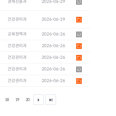
경제진흥과
2026-06-29
지원센터
도시디자인
비쿠폰 안내
건설공사알림
장안동283-1일대 개발사업
건강관리과
2026-06-29
역세권 활성화사업
장안동 일대 종합발전계획 수
립
교육정책과
2026-06-26
서울도시공간포털
건강관리과
2026-06-26
지역주택조합사업
건강관리과
2026-06-26
건강관리과
2026-06-26
건강관리과
2026-06-26
18
19
20
다
끝
음
페