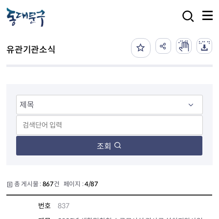
본문 바로가기
검색
유관기관소식
조회
총 게시물 :
867
건 페이지 :
4/87
번호
837