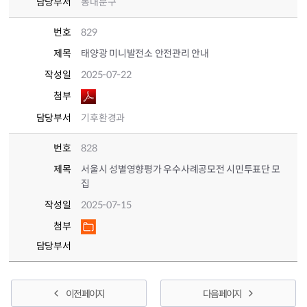
담당부서
동대문구
번호
829
제목
태양광 미니발전소 안전관리 안내
작성일
2025-07-22
첨부
담당부서
기후환경과
번호
828
제목
서울시 성별영향평가 우수사례공모전 시민투표단 모
집
작성일
2025-07-15
첨부
담당부서
이전 페이지
다음 페이지