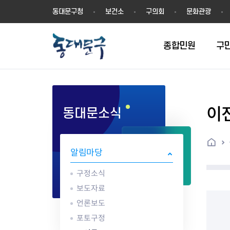
동
동대문구청
보건소
구의회
문화관광
대
문
구
종합민원
구
이
동대문소식
민원실안내
온라인접수
구정소식
주요업무계획(2024년~)
역사
교육소식
여권
구민제안
구보
예산일반현황
휘장(CI)
일자리소식
온라인번호표 발급(대기현황)
온라인접수내역
보도자료
주요업무계획(~2023년)
상징물
교육프로그램
세무
설문조사
동대문구소식지
주민참여예산제
상징말(BI)
일자리센터
홈
민원편람(민원서식)
언론보도
주요업무성과
홍보동영상
자치회관
건설관리
실버 소식지
지방재정공시
캐릭터
직업소개사업
알림마당
무인민원발급기
포토구정
비전 2026
기본현황
정보화교육
자동차·교통
동대문 생활안
중기지방재정계
슬로건
동행일자리사업
민원편의시책 및 제도
고시공고
동대문구청장직 인수위원회 백
행정구역
여성복지관
부동산
홍보물
세입,세출예산 
캐치프레이즈
지역공동체일자
구정소식
가족관계등록 제신고 후속절차
입법예고
서
꽃의 도시
평생학습관
건축
출산‧양육‧다
예산낭비신고
도시브랜드
보도자료
원스톱 통합안내
문화행사
월중주요행사
Walking City
교육지원센터
정보통신
예산낭비절감제
그린나래 동대
언론보도
행정서비스헌장
강좌교육
정책실명제
구민 아카데미 신청
자료실
포토구정
어디서나민원
추진현황
채용공고
수상현황
민방위
재정(예산)용어