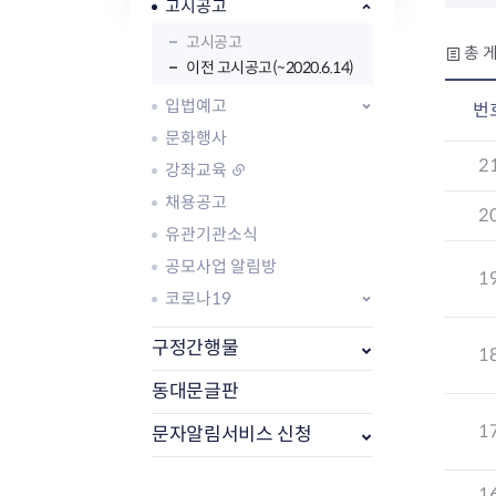
자주묻는질문
유관기관소식
월별행사달력
원어민 화상영어
고시공고
새소식
공모사업 알림방
동국 천문대
고시공고
총 게
코로나19
동대문교육협력특화지구
이전 고시공고(~2020.6.14)
교육경비보조금 지원
입법예고
번
문화행사
2
강좌교육
채용공고
2
유관기관소식
AI 사업 등록 관리제
공모사업 알림방
동대문구 AI 사업 현황
지리교통소식
문화체육소식
1
도로명주소 안내
행사 및 프로그
코로나19
국내도시
상세주소 부여제도
이용안내
문화체육시설
국외도시
지리정보
구정간행물
공원녹지현황
1
자매도시 혜택
대중교통
단체안내
동대문글판
직거래장터쇼핑몰
자전거
동대문문화재단
주차장
1
문자알림서비스 신청
우회전알리미
1