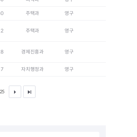
지원센터
도시디자인
비쿠폰 안내
건설공사알림
30
주택과
영구
장안동283-1일대 개발사업
역세권 활성화사업
12
주택과
영구
장안동 일대 종합발전계획 수
립
서울도시공간포털
28
경제진흥과
영구
지역주택조합사업
17
자치행정과
영구
25
다
끝
음
페
1
이
0
지