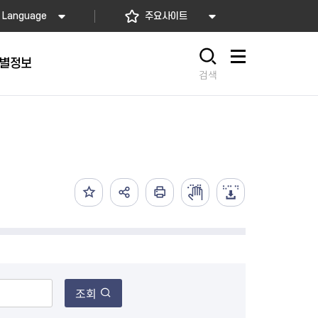
Language
주요사이트
별정보
사이트맵
검색
동대문
문자알림서비스
칭찬합시다
자치법규
교육기관
재난안전소식
상담민원)
 문자 알림
 통합돌봄사업
나눔의 장터마당
행정규제개혁
공공기관
안전문화운동
담창구
관 시설 안내
행정처분
우리 동네 안전지도
체 접수
온라인행정심판
재난별 행동요령
 신고
주민조례청구
안전보험·공제
법률상담
안전 체험·교육
재난유형별 주요정책사업
재난약자 행동요령
조회
시