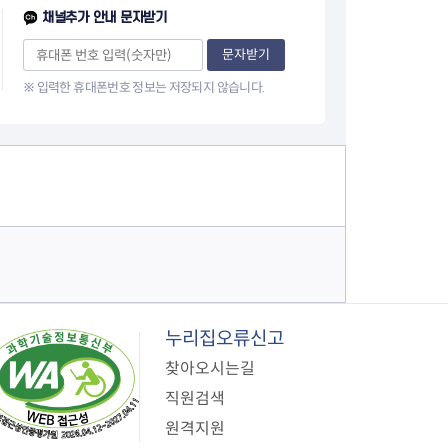
페
채널추가 안내 문자받기
이
문자받기
※ 입력한 휴대폰번호 정보는 저장되지 않습니다.
지
누리집오류신고
찾아오시는길
직원검색
원격지원