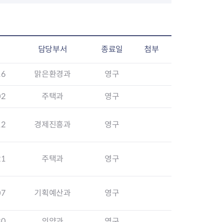
장협의체
담당부서
종료일
첨부
년아지트
16
맑은환경과
영구
02
주택과
영구
식
도시정비소식
12
경제진흥과
영구
금지원
공동주택현황
소개
사이트
고향사랑기부제
정비사업구역현황
청방법 및 처리
센터
답례물품
재건축
21
주택과
영구
공표
착한가격업소
재개발
민원신청
착한가격업소 추천
재정비촉진
물가정보
지구단위계획
07
기획예산과
영구
석면해체·제거일정
 기업
청량리 중심지 육성
30
의약과
영구