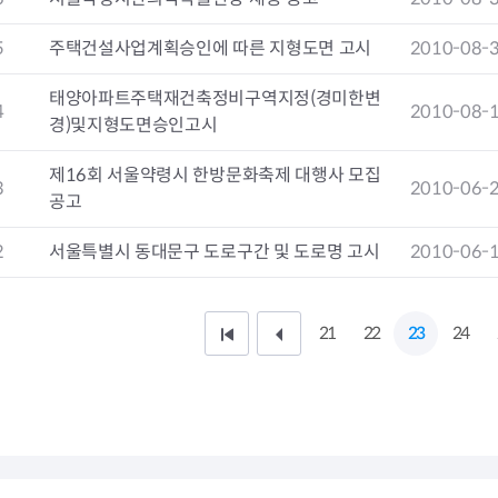
청렴자료방
석면건축물 DB
ESG경제
감사실시결과
탄소중립 생활 실천 캠페인
민생회복소
5
주택건설사업계획승인에 따른 지형도면 고시
2010-08-
구민감사참여
보행환경 개선사업
업무추진비 공개
공중화장실 찾기
태양아파트주택재건축정비구역지정(경미한변
4
2010-08-
보조금공개
탄소중립지원센터
경)및지형도면승인고시
구민감사관활동
제16회 서울약령시 한방문화축제 대행사 모집
3
2010-06-
공고
2
서울특별시 동대문구 도로구간 및 도로명 고시
2010-06-
21
22
23
24
처
이
음
전
페
1
이
0