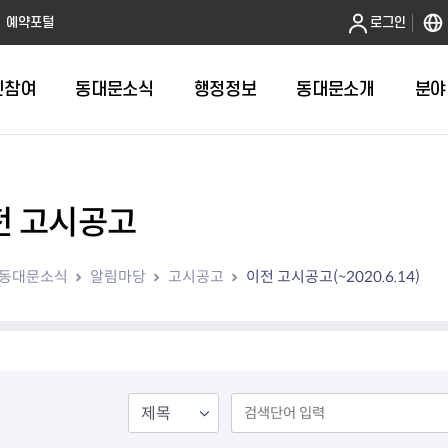
본문 바로가기
예약포털
로그인
민참여
동대문소식
행정정보
동대문소개
분야
전 고시공고
인터넷민원발급
정보공개제도안내
조직도
청년소식
민원FAQ
공유도시 
동대문구 
발주계획
한눈에보기
복지소식
도
보건소인터넷민원발급
비공개세부기준
직원검색
서울청년센터 동대문
국민신문고(
공유게시판
주정차 단속
입찰정보
민원안내
의료·요양
동대문소식
알림마당
고시공고
이전 고시공고(~2020.6.14)
대형폐기물신청
행정정보 사전공표
청사안내
DDM 청년창업센터
민원통합상
공유공간 대
계약현황
위원회
바우처사업
내
획
거주자우선주차신청
정보공개청구 TOP 10
찾아오시는 길
취업역량 강화
적극행정
계약 희망업
신설동
복지시설
운용현황
리사업
온라인현수막신청
정보목록
동대문구청 이용지도
참여문화 조성
바가지 요금
관련정보
용두동
아동청소년
자녀지원 안내
청년 행정체험단 신청
결재문서 공개
관련링크
제기동
노인
안
문구
업무추진비 공개
청년정책 문자알림서비스
전농1동
저소득
지출집행내역 공개
전농2동
장애인
사전
보조금공개
답십리1동
여성친화도