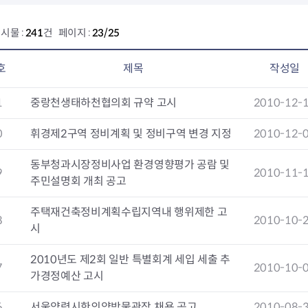
회의공개
답십리2동
출산육아
공유재산 정보
장안1동
주거
시물 :
241
건 페이지 :
23/25
조직운영 핵심지표
장안2동
보듬누리
위원회 현황
청량리동
지역사회보
호
제목
작성일
동대문구 기억여행
회기동
자원봉사
공공데이터개방
휘경1동
보훈
휘경2동
DDM 청소
1
중랑천생태하천협의회 규약 고시
2010-12-
이문1동
0
휘경제2구역 정비계획 및 정비구역 변경 지정
2010-12-
이문2동
동부청과시장정비사업 환경영향평가 공람 및
청소환경소식
지역경제소
9
2010-11-
주민설명회 개최 공고
램
쓰레기배출및수거
중소기업자
공직자부조리신고
종량제봉투 및 납부필증
옴부즈만 
기업 관련 
주택재건축정비계획수립지역내 행위제한 고
하도급부조리신고
대형폐기물신청
고충민원 신
사이버창업
8
2010-10-
시
공익신고
재활용센터
조사결과 
동대문구 
부패행위신고
정화조청소
옴부즈만 
숨어있는 
2010년도 제2회 일반 특별회계 세입 세출 추
행동강령위반신고
환경오염현황
장바구니 
7
2010-10-
가경정예산 고시
복지·보조금 부정신고
환경개선부담금
전통시장
구민고객의 권리
환경제도
사회적경제
6
서울약령시한의약박물관장 채용 공고
2010-08-