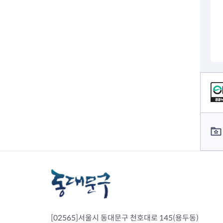
전세사기피해
컨텐츠 정보
컨텐츠 담당자 정보
[02565]서울시 동대문구 천호대로 145(용두동)