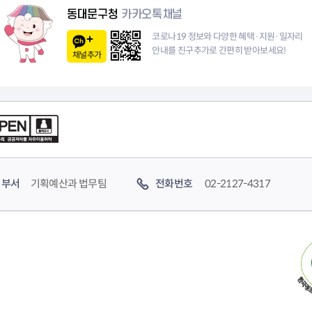
지
페
동대문구청
카카오톡채널
이
코로나19 정보와 다양한 혜택·지원·일자리
안내를 친구추가로 간편히 받아보세요!
채널추가
지
부서
기획예산과 법무팀
전화번호
02-2127-4317