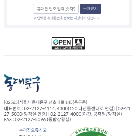
문자받기
※ 입력한 휴대폰번호 정보는 저장되지 않습니다.
컨텐츠 정보
[02565]서울시 동대문구 천호대로 145(용두동)
대표번호 : 02-2127-4114, 4300(120 다산콜센터로 연결) | 02-21
27-5000(당직실 연결) | 02-2127-4000(야간, 공휴일/당직실)
FAX : 02-2127-5096 (종합상황실)
누리집오류신고