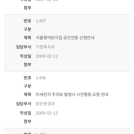
첨부
번호
1,457
구분
제목
서울형어린이집 공인인증 신청안내
담당부서
가정복지과
작성일
2009-02-12
첨부
번호
1,456
구분
제목
미세먼지 주의보 발령시 시민행동 요령 안내
담당부서
맑은환경과
작성일
2009-02-12
첨부