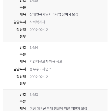
번호
1,455
구분
제목
장애인복지일자리사업 참여자 모집
담당부서
사회복지과
작성일
2009-02-12
첨부
번호
1,454
구분
제목
기간제근로자 채용 공고
담당부서
동부수도사업소
작성일
2009-02-12
첨부
번호
1,453
구분
제목
여성 예비군 부대 창설에 따른 지원자 모집