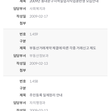
제목
2009년 동대문구지역실업자직업훈련생 모집안내
담당부서
사회복지과
작성일
2009-02-17
첨부
번호
1,459
구분
제목
부동산거래계약 체결에 따른 각종 거래신고 제도
담당부서
부동산정보과
작성일
2009-02-13
첨부
번호
1,458
구분
제목
주민등록 일제정리 안내
담당부서
자치행정과
작성일
2009-02-13