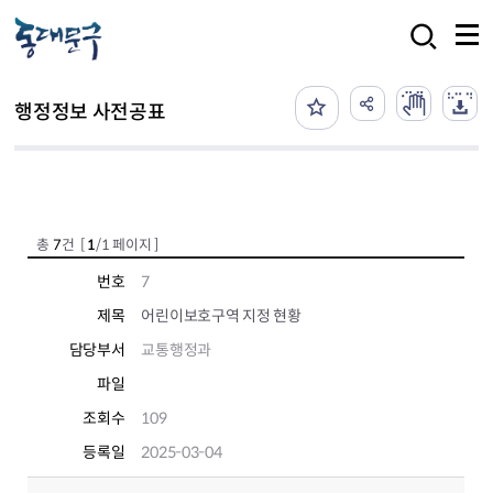
본문 바로가기
검색
행정정보 사전공표
총
7
건 [
1
/1 페이지 ]
번호
7
제목
어린이보호구역 지정 현황
담당부서
교통행정과
파일
조회수
109
등록일
2025-03-04