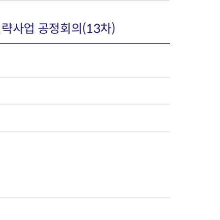
략사업 공정회의(13차)
장협의체
년아지트
식
도시정비소식
금지원
공동주택현황
소개
사이트
고향사랑기부제
정비사업구역현황
청방법 및 처리
센터
답례물품
재건축
공표
착한가격업소
재개발
민원신청
착한가격업소 추천
재정비촉진
물가정보
지구단위계획
석면해체·제거일정
 기업
청량리 중심지 육성