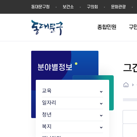
동
동대문구청
보건소
구의회
문화관광
대
문
구
종합민원
구
그
분야별정보
민원실안내
온라인접수
구정소식
주요업무계획(2024년~)
역사
교육소식
여권
구민제안
구보
예산일반현황
휘장(CI)
일자리소식
온라인번호표 발급(대기현황)
온라인접수내역
보도자료
주요업무계획(~2023년)
상징물
교육프로그램
세무
설문조사
동대문구소식지
주민참여예산제
상징말(BI)
일자리센터
홈
민원편람(민원서식)
언론보도
주요업무성과
홍보동영상
자치회관
건설관리
실버 소식지
지방재정공시
캐릭터
직업소개사업
교육
무인민원발급기
포토구정
비전 2026
기본현황
정보화교육
자동차·교통
동대문 생활안
중기지방재정계
슬로건
동행일자리사업
민원편의시책 및 제도
고시공고
동대문구청장직 인수위원회 백
행정구역
여성복지관
부동산
홍보물
세입,세출예산 
캐치프레이즈
지역공동체일자
일자리
가족관계등록 제신고 후속절차
입법예고
서
꽃의 도시
평생학습관
건축
출산‧양육‧다
예산낭비신고
도시브랜드
청년
원스톱 통합안내
문화행사
월중주요행사
Walking City
교육지원센터
정보통신
예산낭비절감제
그린나래 동대
행정서비스헌장
강좌교육
정책실명제
구민 아카데미 신청
자료실
복지
어디서나민원
추진현황
채용공고
수상현황
민방위
재정(예산)용어