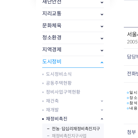
자주묻는질문
유관기관소식
월별행사달력
원어민 화상영어
재난안전
새소식
공모사업 알림방
동국 천문대
지리교통
코로나19
동대문교육협력특화지구
교육경비보조금 지원
문화체육
서울
청소환경
작
2005
성
지역경제
일
담당
도시정비
:
AI 사업 등록 관리제
전화
도시정비소식
동대문구 AI 사업 현황
지리교통소식
문화체육소식
도로명주소 안내
행사 및 프로그
공동주택현황
국내도시
상세주소 부여제도
이용안내
문화체육시설
정비사업구역현황
ο
일 시 :
국외도시
지리정보
공원녹지현황
ο
장 소
재건축
ο
참 석
자매도시 혜택
대중교통
단체안내
ο
내 용
재개발
직거래장터쇼핑몰
자전거
동대문문화재단
주차장
재정비촉진
우회전알리미
전농·답십리재정비촉진지구
첨부
재정비촉진지구사업