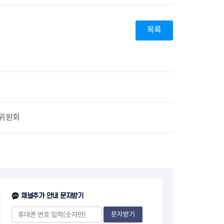
지원센터
도시디자인
비쿠폰 안내
건설공사알림
장안동283-1일대 개발사업
목록
역세권 활성화사업
장안동 일대 종합발전계획 수
립
서울도시공간포털
지역주택조합사업
 위원회
채널추가 안내 문자받기
문자받기