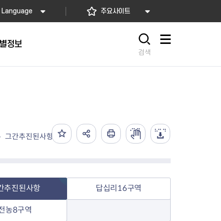
Language
주요사이트
별정보
사이트맵
검색
동대문
문자알림서비스
칭찬합시다
자치법규
교육기관
재난안전소식
상담민원)
 문자 알림
 통합돌봄사업
나눔의 장터마당
행정규제개혁
공공기관
안전문화운동
그간추진된사항
담창구
관 시설 안내
행정처분
우리 동네 안전지도
체 접수
온라인행정심판
재난별 행동요령
 신고
주민조례청구
안전보험·공제
법률상담
안전 체험·교육
재난유형별 주요정책사업
간추진된사항
답십리16구역
재난약자 행동요령
전농8구역
시