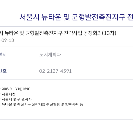
회의공개
답십리2동
출산육아
공유재산 정보
장안1동
주거
조직운영 핵심지표
장안2동
보듬누리
서울시 뉴타운 및 균형발전촉진지구 전
위원회 현황
청량리동
지역사회보
동대문구 기억여행
회기동
자원봉사
시 뉴타운 및 균형발전촉진지구 전략사업 공정회의(13차)
공공데이터개방
휘경1동
보훈
-09-13
휘경2동
DDM 청소
이문1동
부서
도시계획과
이문2동
번호
02-2127-4591
청소환경소식
지역경제소
램
쓰레기배출및수거
중소기업자
공직자부조리신고
종량제봉투 및 납부필증
옴부즈만 
기업 관련 
 2005. 9. 13(화) 16:00
하도급부조리신고
대형폐기물신청
고충민원 신
사이버창업
 : 서울시청
 : 서울시 및 구 관계자
공익신고
재활용센터
조사결과 
동대문구 
 : 뉴타운 및 촉진지구 전략사업 추진현황 및 향후계획 등
부패행위신고
정화조청소
옴부즈만 
숨어있는 
행동강령위반신고
환경오염현황
장바구니 
복지·보조금 부정신고
환경개선부담금
전통시장
구민고객의 권리
환경제도
사회적경제