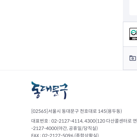
전세사기피해
컨텐츠 정보
컨텐츠 담당자 정보
[02565]서울시 동대문구 천호대로 145(용두동)
대표번호 : 02-2127-4114, 4300(120 다산콜센터로 연결)
-2127-4000(야간, 공휴일/당직실)
FAX : 02-2127-5096 (종합상황실)