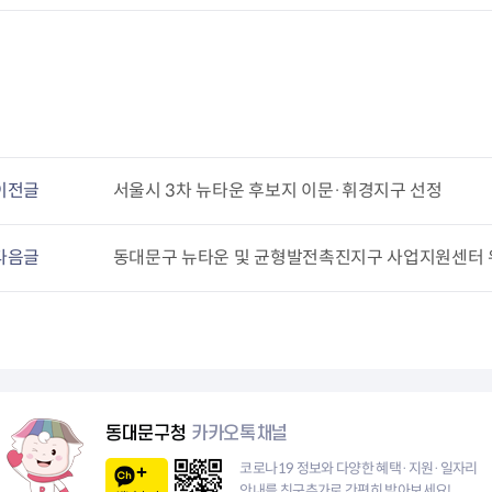
청렴자료방
석면건축물 DB
ESG경제
감사실시결과
탄소중립 생활 실천 캠페인
민생회복소
구민감사참여
보행환경 개선사업
업무추진비 공개
공중화장실 찾기
보조금공개
탄소중립지원센터
구민감사관활동
이전글
서울시 3차 뉴타운 후보지 이문·휘경지구 선정
다음글
동대문구 뉴타운 및 균형발전촉진지구 사업지원센터
동대문구청
카카오톡채널
코로나19 정보와 다양한 혜택·지원·일자리
안내를 친구추가로 간편히 받아보세요!