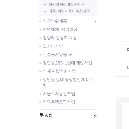
청량리재정비촉진지구
이문·휘경재정비촉진지구
지구단위계획
석면해체·제거일정
청량리 중심지 육성
도시디자인
건설공사알림
장안동283-1일대 개발사업
역세권 활성화사업
부동산소식
장안동 일대 종합발전계획 수
조상땅찾기
립
부동산중개업소현황
서울도시공간포털
부동산중개업 알림판
지역주택조합사업
부동산중개보수(중개수수료)
바뀐지번찾기
부동산
토지등급열기
개별공시지가