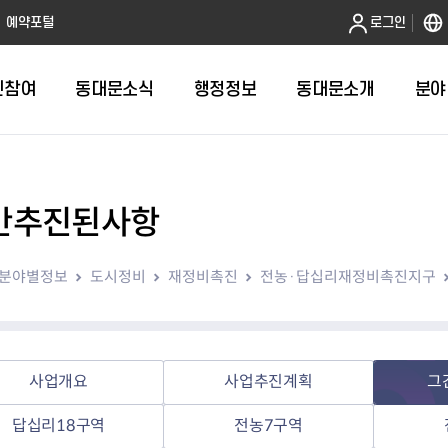
본문 바로가기
예약포털
로그인
민참여
동대문소식
행정정보
동대문소개
분야
간추진된사항
인터넷민원발급
정보공개제도안내
조직도
청년소식
민원FAQ
공유도시 
동대문구 
발주계획
한눈에보기
복지소식
도
보건소인터넷민원발급
비공개세부기준
직원검색
서울청년센터 동대문
국민신문고(
공유게시판
주정차 단속
입찰정보
민원안내
의료·요양
분야별정보
도시정비
재정비촉진
전농·답십리재정비촉진지구
대형폐기물신청
행정정보 사전공표
청사안내
DDM 청년창업센터
민원통합상
공유공간 대
계약현황
위원회
바우처사업
내
획
거주자우선주차신청
정보공개청구 TOP 10
찾아오시는 길
취업역량 강화
적극행정
계약 희망업
신설동
복지시설
운용현황
리사업
온라인현수막신청
정보목록
동대문구청 이용지도
참여문화 조성
바가지 요금
관련정보
용두동
아동청소년
자녀지원 안내
청년 행정체험단 신청
결재문서 공개
관련링크
제기동
노인
안
문구
업무추진비 공개
청년정책 문자알림서비스
전농1동
저소득
사업개요
사업추진계획
그
지출집행내역 공개
전농2동
장애인
답십리18구역
전농7구역
사전
보조금공개
답십리1동
여성친화도