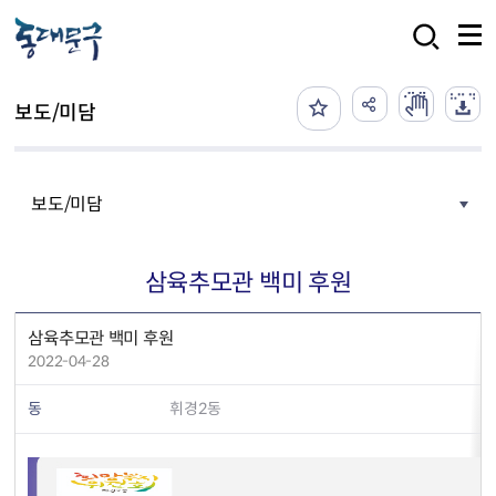
본문 바로가기
검색
보도/미담
보도/미담
삼육추모관 백미 후원
삼육추모관 백미 후원
2022-04-28
동
휘경2동