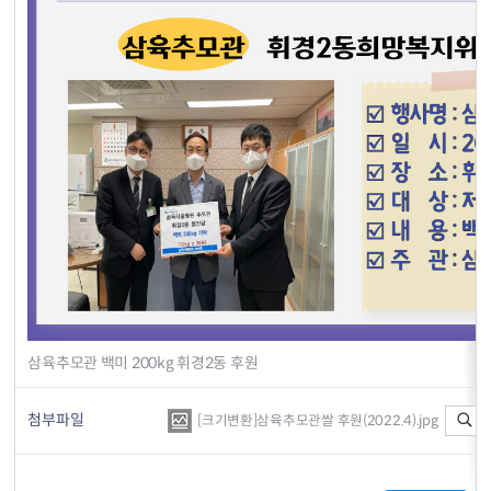
삼육추모관 백미 200kg 휘경2동 후원
첨부파일
미
[크기변환]삼육추모관쌀 후원(2022.4).jpg