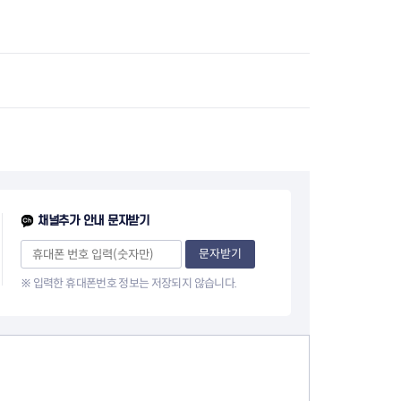
지원센터
도시디자인
비쿠폰 안내
건설공사알림
장안동283-1일대 개발사업
역세권 활성화사업
장안동 일대 종합발전계획 수
립
서울도시공간포털
지역주택조합사업
채널추가 안내 문자받기
문자받기
※ 입력한 휴대폰번호 정보는 저장되지 않습니다.