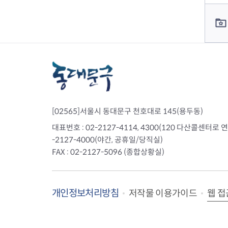
전세사기피해
컨텐츠 담당자 정보
[02565]서울시 동대문구 천호대로 145(용두동)
대표번호 : 02-2127-4114, 4300(120 다산콜센터로 연결)
-2127-4000(야간, 공휴일/당직실)
FAX : 02-2127-5096 (종합상황실)
개인정보처리방침
웹 접
저작물 이용가이드