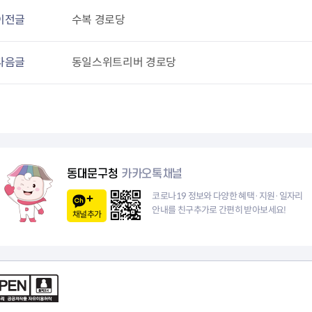
청렴자료방
석면건축물 DB
ESG경제
이전글
수복 경로당
감사실시결과
탄소중립 생활 실천 캠페인
민생회복소
구민감사참여
보행환경 개선사업
업무추진비 공개
공중화장실 찾기
다음글
동일스위트리버 경로당
보조금공개
탄소중립지원센터
구민감사관활동
동대문구청
카카오톡채널
코로나19 정보와 다양한 혜택·지원·일자리
안내를 친구추가로 간편히 받아보세요!
채널추가