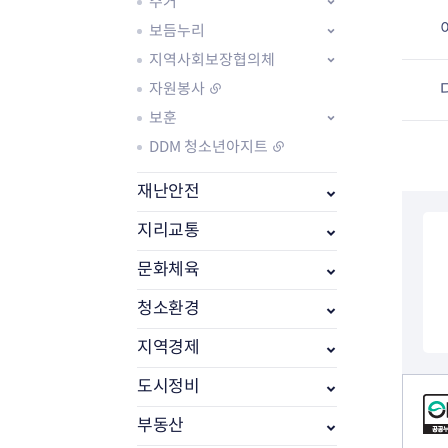
주거
보듬누리
지역사회보장협의체
자원봉사
보훈
DDM 청소년아지트
재난안전
지리교통
문화체육
부동산소식
조상땅찾기
청소환경
부동산중개업소현황
부동산중개업 알림판
지역경제
부동산중개보수(중개수수료)
컨텐츠 정보
도시정비
바뀐지번찾기
토지등급열기
부동산
개별공시지가