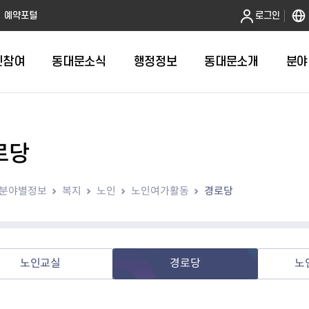
본문 바로가기
예약포털
로그인
민참여
동대문소식
행정정보
동대문소개
분야
로당
인터넷민원발급
정보공개제도안내
조직도
청년소식
민원FAQ
공유도시 
동대문구 
발주계획
한눈에보기
복지소식
도
보건소인터넷민원발급
비공개세부기준
직원검색
서울청년센터 동대문
국민신문고(
공유게시판
주정차 단속
입찰정보
민원안내
의료·요양
분야별정보
복지
노인
노인여가활동
경로당
대형폐기물신청
행정정보 사전공표
청사안내
DDM 청년창업센터
민원통합상
공유공간 대
계약현황
위원회
바우처사업
내
획
거주자우선주차신청
정보공개청구 TOP 10
찾아오시는 길
취업역량 강화
적극행정
계약 희망업
신설동
복지시설
운용현황
리사업
온라인현수막신청
정보목록
동대문구청 이용지도
참여문화 조성
바가지 요금
관련정보
용두동
아동청소년
자녀지원 안내
청년 행정체험단 신청
결재문서 공개
관련링크
제기동
노인
안
문구
업무추진비 공개
청년정책 문자알림서비스
전농1동
저소득
노인교실
경로당
노
지출집행내역 공개
전농2동
장애인
사전
보조금공개
답십리1동
여성친화도