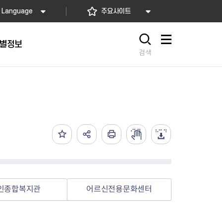
Language
주요사이트
별정보
사이트맵
검색
동대문
문자알림서비스
칭찬합시다
자치법규
교육기관
재난안전소식
상담민원)
 문자 알림
 통합돌봄사업
나눔의 장터마당
행정규제개혁
공공기관
안전문화운동
담창구
관 시설 안내
행정처분
우리 동네 안전지도
체 접수
온라인행정심판
재난별 행동요령
 신고
주민조례청구
안전보험·공제
법률상담
안전 체험·교육
재난유형별 주요정책사업
인종합복지관
어르신전용문화센터
재난약자 행동요령
시