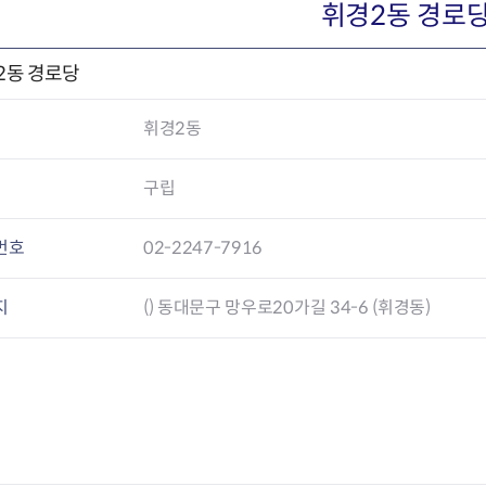
회의공개
답십리2동
출산육아
휘경2동 경로
공유재산 정보
장안1동
주거
조직운영 핵심지표
장안2동
보듬누리
2동 경로당
위원회 현황
청량리동
지역사회보
동대문구 기억여행
회기동
자원봉사
휘경2동
공공데이터개방
휘경1동
보훈
휘경2동
DDM 청소
이문1동
구립
이문2동
번호
02-2247-7916
청소환경소식
지역경제소
램
쓰레기배출및수거
중소기업자
지
() 동대문구 망우로20가길 34-6 (휘경동)
공직자부조리신고
종량제봉투 및 납부필증
옴부즈만 
기업 관련 
하도급부조리신고
대형폐기물신청
고충민원 신
사이버창업
공익신고
재활용센터
조사결과 
동대문구 
부패행위신고
정화조청소
옴부즈만 
숨어있는 
행동강령위반신고
환경오염현황
장바구니 
복지·보조금 부정신고
환경개선부담금
전통시장
구민고객의 권리
환경제도
사회적경제