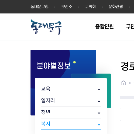
동
동대문구청
보건소
구의회
문화관광
대
문
구
종합민원
구
경
분야별정보
민원실안내
온라인접수
구정소식
주요업무계획(2024년~)
역사
교육소식
여권
구민제안
구보
예산일반현황
휘장(CI)
일자리소식
온라인번호표 발급(대기현황)
온라인접수내역
보도자료
주요업무계획(~2023년)
상징물
교육프로그램
세무
설문조사
동대문구소식지
주민참여예산제
상징말(BI)
일자리센터
홈
민원편람(민원서식)
언론보도
주요업무성과
홍보동영상
자치회관
건설관리
실버 소식지
지방재정공시
캐릭터
직업소개사업
교육
무인민원발급기
포토구정
비전 2026
기본현황
정보화교육
자동차·교통
동대문 생활안
중기지방재정계
슬로건
동행일자리사업
민원편의시책 및 제도
고시공고
동대문구청장직 인수위원회 백
행정구역
여성복지관
부동산
홍보물
세입,세출예산 
캐치프레이즈
지역공동체일자
일자리
가족관계등록 제신고 후속절차
입법예고
서
꽃의 도시
평생학습관
건축
출산‧양육‧다
예산낭비신고
도시브랜드
청년
원스톱 통합안내
문화행사
월중주요행사
Walking City
교육지원센터
정보통신
예산낭비절감제
그린나래 동대
행정서비스헌장
강좌교육
정책실명제
구민 아카데미 신청
자료실
복지
어디서나민원
추진현황
채용공고
수상현황
민방위
재정(예산)용어