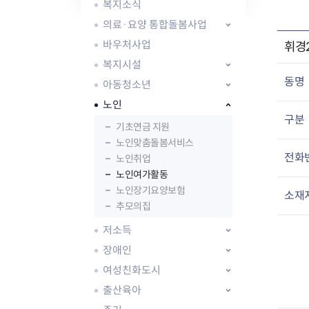
자주묻는질문
유관기관소식
월별행사달력
원어민 화상영어
복지소식
새소식
공모사업 알림방
동국 천문대
의료·요양 통합돌봄사업
코로나19
동대문교육협력특화지구
바우처사업
휘경
교육경비보조금 지원
복지시설
동명
아동청소년
노인
구분
기초연금 지원
노인맞춤돌봄서비스
AI 사업 등록 관리제
전화
노인취업
동대문구 AI 사업 현황
지리교통소식
문화체육소식
노인여가활동
도로명주소 안내
행사 및 프로그
노인장기요양보험
소재
국내도시
상세주소 부여제도
이용안내
문화체육시설
추모의집
국외도시
지리정보
공원녹지현황
저소득
자매도시 혜택
대중교통
단체안내
직거래장터쇼핑몰
자전거
동대문문화재단
장애인
주차장
여성친화도시
우회전알리미
출산육아