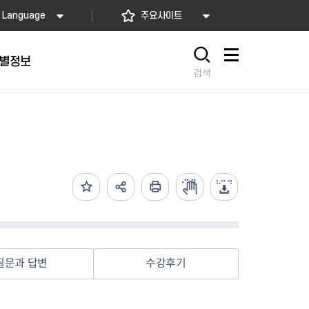
Language
주요사이트
별정보
사이트맵
검색
동대문
문자알림서비스
칭찬합시다
자치법규
교육기관
재난안전소식
상담민원)
 문자 알림
 통합돌봄사업
나눔의 장터마당
행정규제개혁
공공기관
안전문화운동
담창구
관 시설 안내
행정처분
우리 동네 안전지도
체 접수
온라인행정심판
재난별 행동요령
 신고
주민조례청구
안전보험·공제
법률상담
안전 체험·교육
재난유형별 주요정책사업
질문과 답변
수강후기
재난약자 행동요령
시