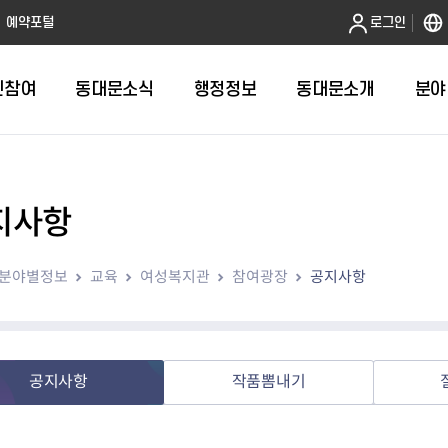
본문 바로가기
예약포털
로그인
민참여
동대문소식
행정정보
동대문소개
분야
지사항
인터넷민원발급
정보공개제도안내
조직도
청년소식
민원FAQ
공유도시 
동대문구 
발주계획
한눈에보기
복지소식
도
보건소인터넷민원발급
비공개세부기준
직원검색
서울청년센터 동대문
국민신문고(
공유게시판
주정차 단속
입찰정보
민원안내
의료·요양
분야별정보
교육
여성복지관
참여광장
공지사항
대형폐기물신청
행정정보 사전공표
청사안내
DDM 청년창업센터
민원통합상
공유공간 대
계약현황
위원회
바우처사업
내
획
거주자우선주차신청
정보공개청구 TOP 10
찾아오시는 길
취업역량 강화
적극행정
계약 희망업
신설동
복지시설
운용현황
리사업
온라인현수막신청
정보목록
동대문구청 이용지도
참여문화 조성
바가지 요금
관련정보
용두동
아동청소년
자녀지원 안내
청년 행정체험단 신청
결재문서 공개
관련링크
제기동
노인
안
문구
업무추진비 공개
청년정책 문자알림서비스
전농1동
저소득
공지사항
작품뽐내기
지출집행내역 공개
전농2동
장애인
사전
보조금공개
답십리1동
여성친화도