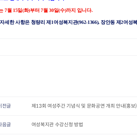
청렴자료방
석면건축물 DB
ESG경제
감사실시결과
탄소중립 생활 실천 캠페인
민생회복소
 7월 15일(화)부터 7월 30일(수)까지 입니다.
구민감사참여
보행환경 개선사업
자세한 사항은 청량리 제1여성복지관(962-1366), 장안동 제2여성복지관
업무추진비 공개
공중화장실 찾기
보조금공개
탄소중립지원센터
구민감사관활동
이전글
제13회 여성주간 기념식 및 문화공연 개최 안내(홍보)
다음글
여성복지관 수강신청 방법