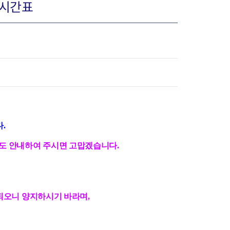
 시간표
장협의체
년아지트
식
도시정비소식
.
금지원
공동주택현황
도 안내하여 주시면 고맙겠습니다.
소개
사이트
고향사랑기부제
정비사업구역현황
청방법 및 처리
센터
답례물품
재건축
공표
착한가격업소
재개발
민원신청
착한가격업소 추천
재정비촉진
 되오니 양지하시기 바라며,
물가정보
지구단위계획
석면해체·제거일정
 기업
청량리 중심지 육성