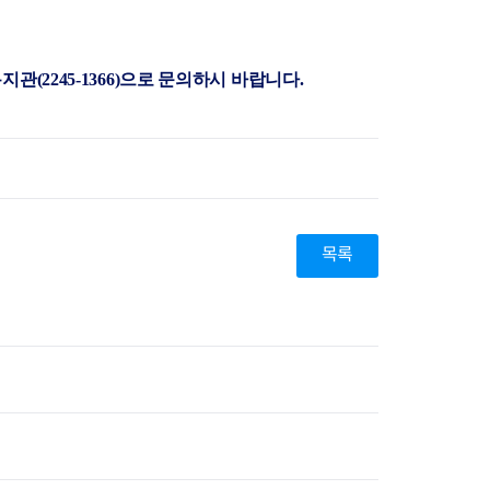
지원센터
도시디자인
비쿠폰 안내
건설공사알림
장안동283-1일대 개발사업
(2245-1366)
으로 문의하시 바랍니다.
역세권 활성화사업
장안동 일대 종합발전계획 수
립
서울도시공간포털
지역주택조합사업
목록