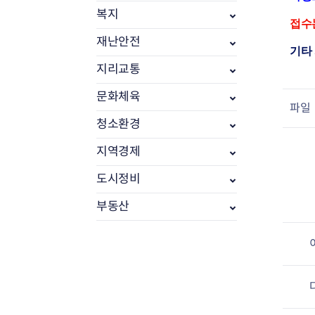
복지
접수는
재난안전
기타 
지리교통
문화체육
파일
청소환경
지역경제
도시정비
부동산소식
부동산
조상땅찾기
부동산중개업소현황
부동산중개업 알림판
부동산중개보수(중개수수료)
바뀐지번찾기
토지등급열기
개별공시지가