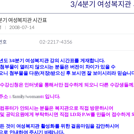
회의공개
답십리2동
출산육아
3/4분기 여성복지관
공유재산 정보
장안1동
주거
조직운영 핵심지표
장안2동
보듬누리
4분기 여성복지관 시간표
위원회 현황
청량리동
지역사회보
경
작
2008-07-14
동대문구 기억여행
회기동
자원봉사
성
공공데이터개방
휘경1동
보훈
일
번호
02-2217-4356
휘경2동
DDM 청소
:
이문1동
이문2동
8년도 3/4분기 여성복지관 강의 시간표를 게재합니다.
 첨부물이 열리지 않으시는 분들은 버전이 차이가 있을 수
청소환경소식
지역경제소
오니
첨부물을 다운(저장)받으신 후 보시면 잘 보이시리라 믿습니다
램
쓰레기배출및수거
중소기업자
,수강신청은 인터넷을 통해서만 접수하게 되오니
다른 수강생들께
공직자부조리신고
종량제봉투 및 납부필증
옴부즈만 
기업 관련 
하도급부조리신고
대형폐기물신청
고충민원 신
사이버창업
주소 :
/family/woman
입니다.
01
공익신고
재활용센터
조사결과 
동대문구 
부패행위신고
정화조청소
옴부즈만 
숨어있는 
 컴퓨터가 안되시는 분들은 복지관으로 직접 방문하시어
 및 공익요원에게 부탁하시면
직접 I.D와 P.W를 만들어 접수하게
행동강령위반신고
환경오염현황
장바구니 
복지·보조금 부정신고
환경개선부담금
전통시장
모든 것이 여성복지관 활성화를 위한 걸음마임을 감안하시어
구민고객의 권리
환경제도
사회적경제
으로 인내하여 주시기 바랍니다.