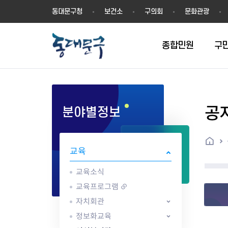
동
동대문구청
보건소
구의회
문화관광
대
문
구
종합민원
구
공
분야별정보
민원실안내
온라인접수
구정소식
주요업무계획(2024년~)
역사
교육소식
여권
구민제안
구보
예산일반현황
휘장(CI)
일자리소식
온라인번호표 발급(대기현황)
온라인접수내역
보도자료
주요업무계획(~2023년)
상징물
교육프로그램
세무
설문조사
동대문구소식지
주민참여예산제
상징말(BI)
일자리센터
홈
민원편람(민원서식)
언론보도
주요업무성과
홍보동영상
자치회관
건설관리
실버 소식지
지방재정공시
캐릭터
직업소개사업
교육
무인민원발급기
포토구정
비전 2026
기본현황
정보화교육
자동차·교통
동대문 생활안
중기지방재정계
슬로건
동행일자리사업
민원편의시책 및 제도
고시공고
동대문구청장직 인수위원회 백
행정구역
여성복지관
부동산
홍보물
세입,세출예산 
캐치프레이즈
지역공동체일자
교육소식
가족관계등록 제신고 후속절차
입법예고
서
꽃의 도시
평생학습관
건축
출산‧양육‧다
예산낭비신고
도시브랜드
교육프로그램
원스톱 통합안내
문화행사
월중주요행사
Walking City
교육지원센터
정보통신
예산낭비절감제
그린나래 동대
자치회관
행정서비스헌장
강좌교육
정책실명제
구민 아카데미 신청
자료실
정보화교육
어디서나민원
추진현황
채용공고
수상현황
민방위
재정(예산)용어