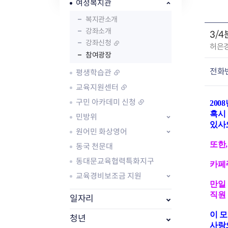
자주묻는질문
유관기관소식
월별행사달력
원어민 화상영어
여성복지관
새소식
공모사업 알림방
동국 천문대
복지관소개
코로나19
동대문교육협력특화지구
강좌소개
3/
교육경비보조금 지원
강좌신청
작
허은
참여광장
성
자
전화
평생학습관
:
교육지원센터
구민 아카데미 신청
200
AI 사업 등록 관리제
혹시
민방위
동대문구 AI 사업 현황
지리교통소식
문화체육소식
있사
원어민 화상영어
도로명주소 안내
행사 및 프로그
또한
동국 천문대
국내도시
상세주소 부여제도
이용안내
문화체육시설
국외도시
지리정보
공원녹지현황
동대문교육협력특화지구
카페
자매도시 혜택
대중교통
단체안내
교육경비보조금 지원
직거래장터쇼핑몰
자전거
동대문문화재단
만일
직원
주차장
일자리
우회전알리미
이 
청년
사랑