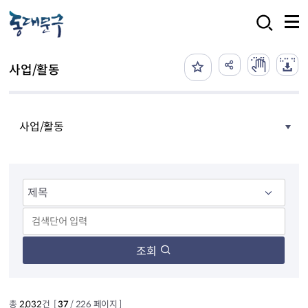
본문 바로가기
검색
사업/활동
사업/활동
조회
총
2,032
건 [
37
/ 226 페이지 ]