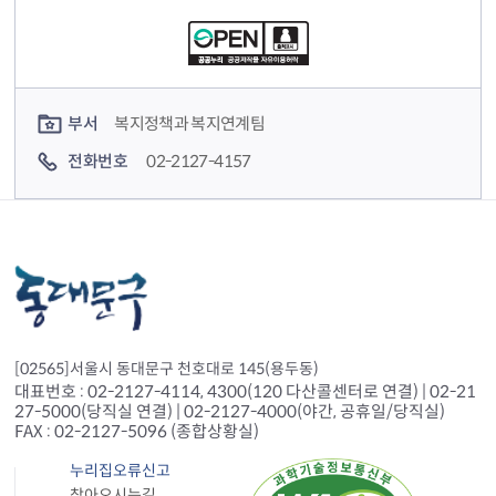
컨텐츠 담당자 정보
부서
복지정책과 복지연계팀
전화번호
02-2127-4157
[02565]서울시 동대문구 천호대로 145(용두동)
대표번호 : 02-2127-4114, 4300(120 다산콜센터로 연결) | 02-21
27-5000(당직실 연결) | 02-2127-4000(야간, 공휴일/당직실)
FAX : 02-2127-5096 (종합상황실)
누리집오류신고
찾아오시는길