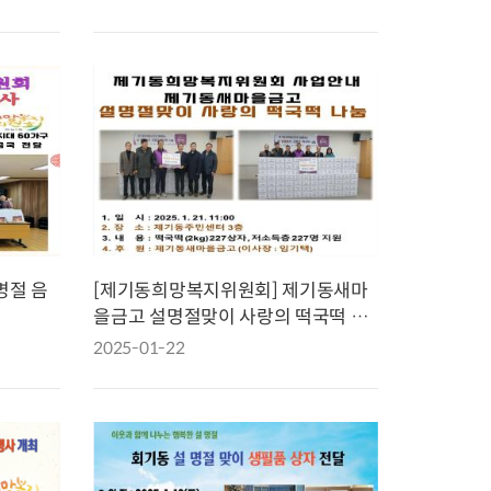
지원센터
도시디자인
비쿠폰 안내
건설공사알림
장안동283-1일대 개발사업
역세권 활성화사업
장안동 일대 종합발전계획 수
립
서울도시공간포털
지역주택조합사업
명절 음
[제기동희망복지위원회] 제기동새마
을금고 설명절맞이 사랑의 떡국떡 후
원
2025-01-22