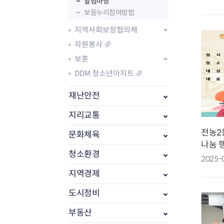
알림마당
보듬누리참여방법
지역사회보장협의체
자원봉사
보훈
DDM 청소년아지트
재난안전
지리교통
전농2
문화체육
부동산소식
나눔 
조상땅찾기
청소환경
2025-
부동산중개업소현황
부동산중개업 알림판
지역경제
부동산중개보수(중개수수료)
도시정비
바뀐지번찾기
토지등급열기
부동산
개별공시지가