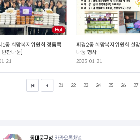
리1동 희망복지위원회 정듬뿍
휘경2동 희망복지위원회 설맞
 반찬나눔]
나눔 행사
01-21
2025-01-21
21
22
23
24
25
26
27
처
이
음
전
페
1
이
0
지
페
동대문구청
카카오톡채널