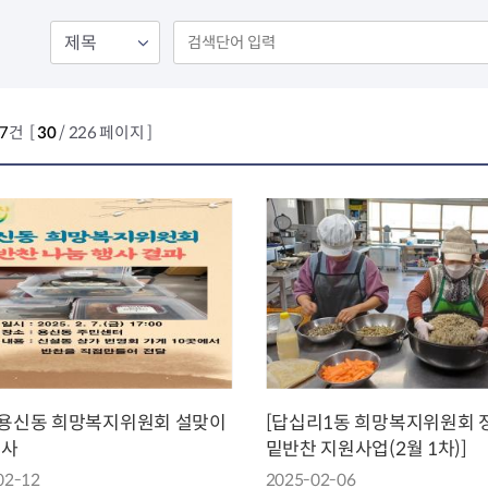
회의공개
답십리2동
출산육아
공유재산 정보
장안1동
주거
조직운영 핵심지표
장안2동
보듬누리
위원회 현황
청량리동
지역사회보
동대문구 기억여행
회기동
자원봉사
27
건 [
30
/ 226 페이지 ]
공공데이터개방
휘경1동
보훈
휘경2동
DDM 청소
이문1동
이문2동
청소환경소식
지역경제소
램
쓰레기배출및수거
중소기업자
공직자부조리신고
종량제봉투 및 납부필증
옴부즈만 
기업 관련 
하도급부조리신고
대형폐기물신청
고충민원 신
사이버창업
공익신고
재활용센터
조사결과 
동대문구 
부패행위신고
정화조청소
옴부즈만 
숨어있는 
행동강령위반신고
환경오염현황
장바구니 
5 용신동 희망복지위원회 설맞이
[답십리1동 희망복지위원회 
복지·보조금 부정신고
환경개선부담금
전통시장
행사
밑반찬 지원사업(2월 1차)]
구민고객의 권리
환경제도
사회적경제
02-12
2025-02-06