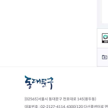
컨텐츠 정보
컨텐츠 담당자 정보
[02565]서울시 동대문구 천호대로 145(용두동)
대표번호 : 02-2127-4114, 4300(120 다산콜센터로 연결)