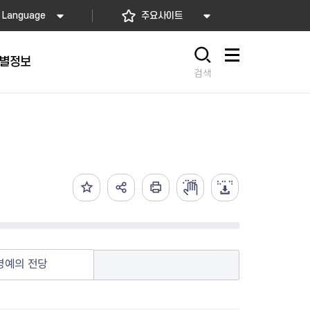
Language
주요사이트
별정보
사이트맵
검색
동대문
문자알림서비스
칭찬합시다
자치법규
교육기관
재난안전소식
상담민원)
 문자 알림
 통합돌봄사업
나눔의 장터마당
행정규제개혁
공공기관
안전문화운동
담창구
관 시설 안내
행정처분
우리 동네 안전지도
체 접수
온라인행정심판
재난별 행동요령
 신고
주민조례청구
안전보험·공제
법률상담
안전 체험·교육
재난유형별 주요정책사업
명예의 전당
재난약자 행동요령
시