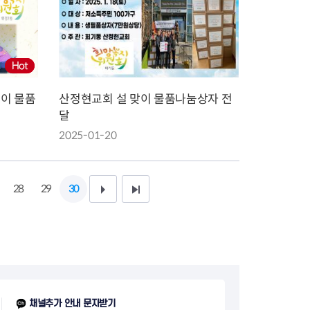
이 물품
산정현교회 설 맞이 물품나눔상자 전
달
2025-01-20
28
29
30
다
끝
음
페
1
이
0
지
페
채널추가 안내 문자받기