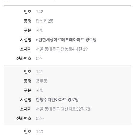
번호
142
동명
답십리2동
구분
사립
시설명
e편한세상아르테포레아파트 경로당
소재지
서울 동대문구 전농로4나길 19
전화번호
02-
번호
141
동명
용두동
구분
사립
시설명
한양수자인아파트 경로당
소재지
서울 동대문구 고산자로32길 78
전화번호
02--
번호
140