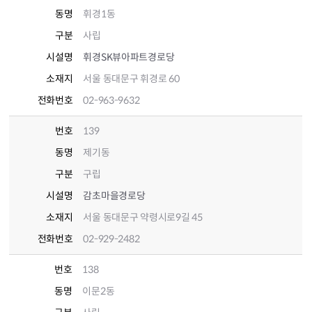
동명
휘경1동
구분
사립
시설명
휘경SK뷰아파트경로당
소재지
서울 동대문구 휘경로 60
전화번호
02-963-9632
번호
139
동명
제기동
구분
구립
시설명
감초마을경로당
소재지
서울 동대문구 약령시로9길 45
전화번호
02-929-2482
번호
138
동명
이문2동