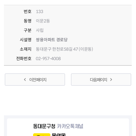
번호
133
동명
이문2동
구분
사립
시설명
쌍용아파트 경로당
소재지
동대문구 한천로58길 47 (이문동)
전화번호
02-957-4008
이전 페이지
다음 페이지
동대문구청
카카오톡채널