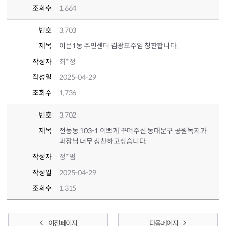
조회수
1,664
번호
3,703
제목
이문1동 주민센터 김광표주임 칭찬합니다.
작성자
최*정
작성일
2025-04-29
조회수
1,736
번호
3,702
제목
전농동 103-1 이쁘게 꾸며주신 동대문구 공원녹지과
과장님 너무 칭찬하고싶습니다.
작성자
정*범
작성일
2025-04-29
조회수
1,315
이전 페이지
다음 페이지