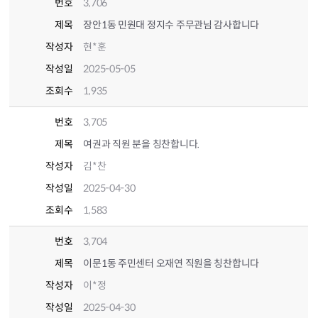
번호
3,706
제목
장안1동 민원대 정지수 주무관님 감사합니다
작성자
현*훈
작성일
2025-05-05
조회수
1,935
번호
3,705
제목
여권과 직원 분을 칭찬합니다.
작성자
김*찬
작성일
2025-04-30
조회수
1,583
번호
3,704
제목
이문1동 주민센터 오재연 직원을 칭찬합니다
작성자
이*정
작성일
2025-04-30