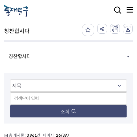
본문 바로가기
검색
칭찬합시다
칭찬합시다
조회
총 게시물 :
3,961
건 페이지 :
26/397