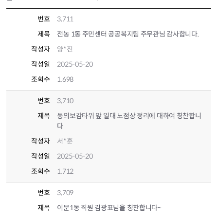
번호
3,711
제목
전농 1동 주민센터 공공복지팀 주무관님 감사합니다.
작성자
양*진
작성일
2025-05-20
조회수
1,698
번호
3,710
제목
동의보감타워 앞 일대 노점상 정리에 대하여 칭찬합니
다
작성자
서*훈
작성일
2025-05-20
조회수
1,712
번호
3,709
제목
이문1동 직원 김광표님을 칭찬합니다~