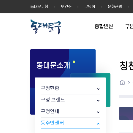
동
동대문구청
보건소
구의회
문화관광
대
문
구
종합민원
구
칭
동대문소개
민원실안내
온라인접수
구정소식
주요업무계획(2024년~)
역사
교육소식
여권
구민제안
구보
예산일반현황
휘장(CI)
일자리소식
온라인번호표 발급(대기현황)
온라인접수내역
보도자료
주요업무계획(~2023년)
상징물
교육프로그램
세무
설문조사
동대문구소식지
주민참여예산제
상징말(BI)
일자리센터
홈
민원편람(민원서식)
언론보도
주요업무성과
홍보동영상
자치회관
건설관리
실버 소식지
지방재정공시
캐릭터
직업소개사업
구정현황
무인민원발급기
포토구정
비전 2026
기본현황
정보화교육
자동차·교통
동대문 생활안
중기지방재정계
슬로건
동행일자리사업
민원편의시책 및 제도
고시공고
동대문구청장직 인수위원회 백
행정구역
여성복지관
부동산
홍보물
세입,세출예산 
캐치프레이즈
지역공동체일자
구정 브랜드
가족관계등록 제신고 후속절차
입법예고
서
꽃의 도시
평생학습관
건축
출산‧양육‧다
예산낭비신고
도시브랜드
구청안내
원스톱 통합안내
문화행사
월중주요행사
Walking City
교육지원센터
정보통신
예산낭비절감제
그린나래 동대
행정서비스헌장
강좌교육
정책실명제
구민 아카데미 신청
자료실
동주민센터
어디서나민원
추진현황
채용공고
수상현황
민방위
재정(예산)용어