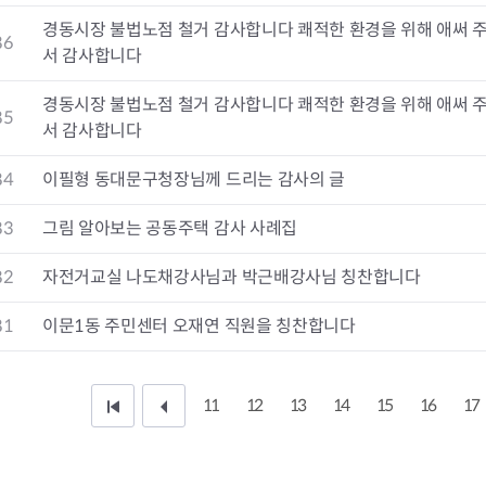
청렴자료방
석면건축물 DB
ESG경제
경동시장 불법노점 철거 감사합니다 쾌적한 환경을 위해 애써 
감사실시결과
탄소중립 생활 실천 캠페인
민생회복소
86
서 감사합니다
구민감사참여
보행환경 개선사업
업무추진비 공개
공중화장실 찾기
경동시장 불법노점 철거 감사합니다 쾌적한 환경을 위해 애써 
보조금공개
탄소중립지원센터
85
서 감사합니다
구민감사관활동
84
이필형 동대문구청장님께 드리는 감사의 글
83
그림 알아보는 공동주택 감사 사례집
82
자전거교실 나도채강사님과 박근배강사님 칭찬합니다
81
이문1동 주민센터 오재연 직원을 칭찬합니다
11
12
13
14
15
16
17
처
이
음
전