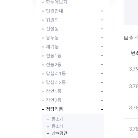
자주묻는질문
유관기관소식
월별행사달력
원어민 화상영어
한눈에보기
새소식
공모사업 알림방
동국 천문대
민원안내
코로나19
동대문교육협력특화지구
위원회
교육경비보조금 지원
신설동
용두동
총 게
제기동
번
전농1동
전농2동
AI 사업 등록 관리제
3,7
답십리1동
동대문구 AI 사업 현황
지리교통소식
문화체육소식
도로명주소 안내
행사 및 프로그
답십리2동
3,7
국내도시
상세주소 부여제도
이용안내
문화체육시설
장안1동
국외도시
지리정보
공원녹지현황
장안2동
자매도시 혜택
대중교통
단체안내
3,7
청량리동
직거래장터쇼핑몰
자전거
동대문문화재단
주차장
동소개
우회전알리미
동소식
3,7
참여공간