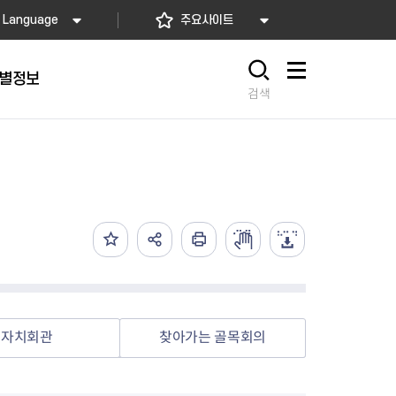
Language
주요사이트
별정보
사이트맵
검색
동대문
문자알림서비스
칭찬합시다
자치법규
교육기관
재난안전소식
상담민원)
 문자 알림
 통합돌봄사업
나눔의 장터마당
행정규제개혁
공공기관
안전문화운동
담창구
관 시설 안내
행정처분
우리 동네 안전지도
체 접수
온라인행정심판
재난별 행동요령
 신고
주민조례청구
안전보험·공제
법률상담
안전 체험·교육
재난유형별 주요정책사업
자치회관
찾아가는 골목회의
재난약자 행동요령
시