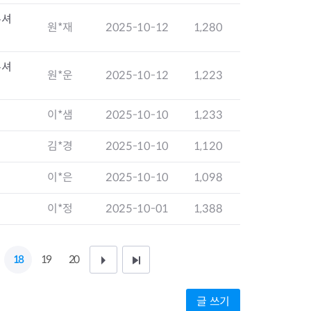
지원센터
도시디자인
주셔
비쿠폰 안내
건설공사알림
원*재
2025-10-12
1,280
장안동283-1일대 개발사업
역세권 활성화사업
주셔
장안동 일대 종합발전계획 수
원*운
2025-10-12
1,223
립
서울도시공간포털
이*샘
2025-10-10
1,233
지역주택조합사업
김*경
2025-10-10
1,120
이*은
2025-10-10
1,098
이*정
2025-10-01
1,388
18
19
20
다
끝
음
페
글 쓰기