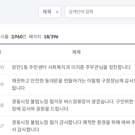
회의공개
답십리2동
출산육아
공유재산 정보
장안1동
주거
조직운영 핵심지표
장안2동
보듬누리
위원회 현황
청량리동
지역사회보
동대문구 기억여행
회기동
자원봉사
시물 :
3,960
건 페이지 :
18/396
공공데이터개방
휘경1동
보훈
휘경2동
DDM 청소
이문1동
호
제목
이문2동
90
장안1동 주민센터 사회복지과 이지훈 주무관님을 칭찬합니다
청소환경소식
지역경제소
램
쓰레기배출및수거
중소기업자
깨끗하고 안전한 동대문을 만들어가는 이필형 구청장님께 감사
89
공직자부조리신고
종량제봉투 및 납부필증
옴부즈만 
기업 관련 
립니다
하도급부조리신고
대형폐기물신청
고충민원 신
사이버창업
경동시장 불법노점 철거로 버스정류장이 생겼습니다. 구민위한
공익신고
재활용센터
조사결과 
동대문구 
88
정에 감사와 응원을 드립니다.
부패행위신고
정화조청소
옴부즈만 
숨어있는 
행동강령위반신고
환경오염현황
장바구니 
경동시장 불법노점 철거 감사합니다 쾌적한 환경을 위해 애써 
복지·보조금 부정신고
환경개선부담금
전통시장
87
서 감사합니다
구민고객의 권리
환경제도
사회적경제