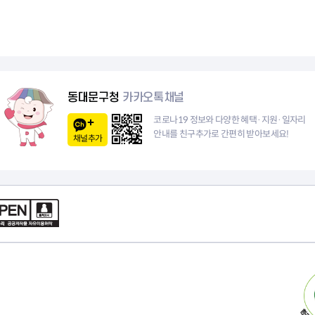
페
1
이
0
지
페
이
동대문구청
카카오톡채널
지
코로나19 정보와 다양한 혜택·지원·일자리
안내를 친구추가로 간편히 받아보세요!
채널추가