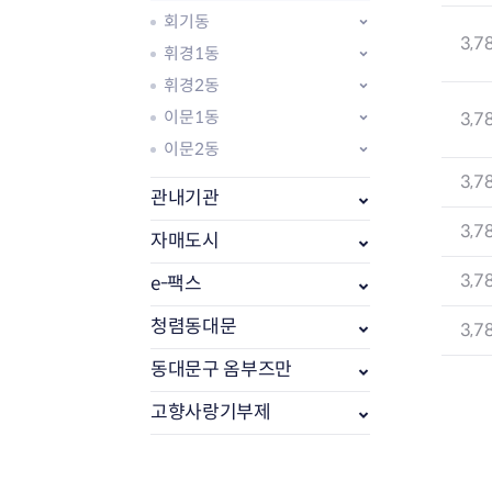
회기동
3,7
휘경1동
휘경2동
이문1동
3,7
이문2동
3,7
관내기관
3,7
자매도시
3,7
e-팩스
부동산소식
조상땅찾기
청렴동대문
3,7
부동산중개업소현황
동대문구 옴부즈만
부동산중개업 알림판
부동산중개보수(중개수수료)
고향사랑기부제
바뀐지번찾기
토지등급열기
개별공시지가