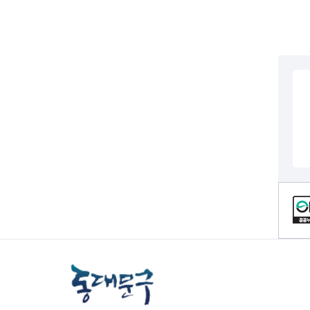
전세사기피해
컨텐츠 정보