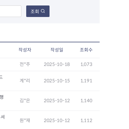
조회
장협의체
년아지트
작성자
작성일
조회수
전*주
2025-10-18
1,073
식
도시정비소식
금지원
공동주택현황
드
계*리
2025-10-15
1,191
소개
사이트
고향사랑기부제
정비사업구역현황
청방법 및 처리
센터
답례물품
재건축
 행
공표
착한가격업소
재개발
김*은
2025-10-12
1,140
민원신청
착한가격업소 추천
재정비촉진
물가정보
지구단위계획
주셔
석면해체·제거일정
원*재
2025-10-12
1,112
 기업
청량리 중심지 육성