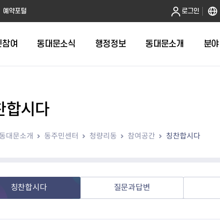
본문 바로가기
예약포털
로그인
민참여
동대문소식
행정정보
동대문소개
분야
찬합시다
인터넷민원발급
정보공개제도안내
조직도
청년소식
민원FAQ
공유도시 
동대문구 
발주계획
한눈에보기
복지소식
도
보건소인터넷민원발급
비공개세부기준
직원검색
서울청년센터 동대문
국민신문고(
공유게시판
주정차 단속
입찰정보
민원안내
의료·요양
동대문소개
동주민센터
청량리동
참여공간
칭찬합시다
대형폐기물신청
행정정보 사전공표
청사안내
DDM 청년창업센터
민원통합상
공유공간 대
계약현황
위원회
바우처사업
내
획
거주자우선주차신청
정보공개청구 TOP 10
찾아오시는 길
취업역량 강화
적극행정
계약 희망업
신설동
복지시설
운용현황
리사업
온라인현수막신청
정보목록
동대문구청 이용지도
참여문화 조성
바가지 요금
관련정보
용두동
아동청소년
자녀지원 안내
청년 행정체험단 신청
결재문서 공개
관련링크
제기동
노인
안
문구
업무추진비 공개
청년정책 문자알림서비스
전농1동
저소득
칭찬합시다
질문과답변
지출집행내역 공개
전농2동
장애인
사전
보조금공개
답십리1동
여성친화도