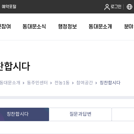
본문 바로가기
예약포털
로그인
민참여
동대문소식
행정정보
동대문소개
분야
찬합시다
인터넷민원발급
정보공개제도안내
조직도
청년소식
민원FAQ
공유도시 
동대문구 
발주계획
한눈에보기
복지소식
도
보건소인터넷민원발급
비공개세부기준
직원검색
서울청년센터 동대문
국민신문고(
공유게시판
주정차 단속
입찰정보
민원안내
의료·요양
동대문소개
동주민센터
전농1동
참여공간
칭찬합시다
대형폐기물신청
행정정보 사전공표
청사안내
DDM 청년창업센터
민원통합상
공유공간 대
계약현황
위원회
바우처사업
내
획
거주자우선주차신청
정보공개청구 TOP 10
찾아오시는 길
취업역량 강화
적극행정
계약 희망업
신설동
복지시설
운용현황
리사업
온라인현수막신청
정보목록
동대문구청 이용지도
참여문화 조성
바가지 요금
관련정보
용두동
아동청소년
자녀지원 안내
청년 행정체험단 신청
결재문서 공개
관련링크
제기동
노인
안
문구
업무추진비 공개
청년정책 문자알림서비스
전농1동
저소득
칭찬합시다
질문과답변
지출집행내역 공개
전농2동
장애인
사전
보조금공개
답십리1동
여성친화도