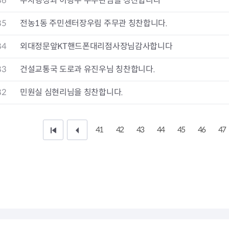
86
주차행정과 이광수 주무관님을 칭찬합니다
청렴자료방
석면건축물 DB
ESG경제
감사실시결과
탄소중립 생활 실천 캠페인
민생회복소
85
전농1동 주민센터장우림 주무관 칭찬합니다.
구민감사참여
보행환경 개선사업
업무추진비 공개
공중화장실 찾기
84
외대정문앞KT핸드폰대리점사장님감사합니다
보조금공개
탄소중립지원센터
구민감사관활동
83
건설교통국 도로과 유진우님 칭찬합니다.
82
민원실 심현리님을 칭찬합니다.
41
42
43
44
45
46
47
처
이
음
전
페
1
이
0
지
페