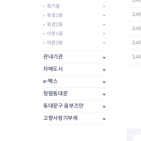
3,4
회기동
3,4
휘경1동
휘경2동
3,4
이문1동
3,4
이문2동
관내기관
3,4
자매도시
e-팩스
부동산소식
조상땅찾기
청렴동대문
부동산중개업소현황
동대문구 옴부즈만
부동산중개업 알림판
부동산중개보수(중개수수료)
고향사랑기부제
바뀐지번찾기
토지등급열기
개별공시지가