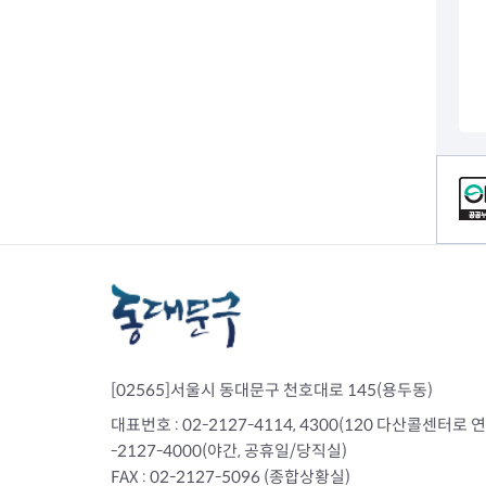
전세사기피해
컨텐츠 정보
[02565]서울시 동대문구 천호대로 145(용두동)
대표번호 : 02-2127-4114, 4300(120 다산콜센터로 연결)
-2127-4000(야간, 공휴일/당직실)
FAX : 02-2127-5096 (종합상황실)