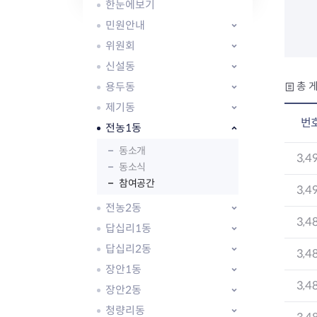
자주묻는질문
유관기관소식
월별행사달력
원어민 화상영어
한눈에보기
새소식
공모사업 알림방
동국 천문대
민원안내
코로나19
동대문교육협력특화지구
위원회
교육경비보조금 지원
신설동
용두동
총 게
제기동
번
전농1동
동소개
AI 사업 등록 관리제
3,4
동소식
동대문구 AI 사업 현황
지리교통소식
문화체육소식
참여공간
도로명주소 안내
행사 및 프로그
3,4
국내도시
상세주소 부여제도
이용안내
문화체육시설
전농2동
3,4
국외도시
지리정보
공원녹지현황
답십리1동
자매도시 혜택
대중교통
단체안내
답십리2동
3,4
직거래장터쇼핑몰
자전거
동대문문화재단
장안1동
주차장
3,4
우회전알리미
장안2동
청량리동