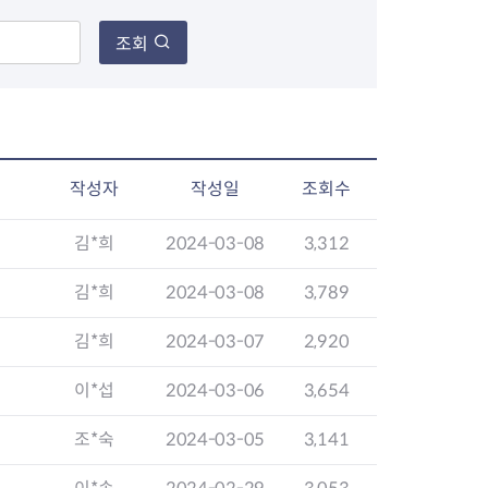
조회
장협의체
년아지트
작성자
작성일
조회수
김*희
2024-03-08
3,312
식
도시정비소식
금지원
공동주택현황
김*희
2024-03-08
3,789
소개
사이트
고향사랑기부제
정비사업구역현황
김*희
2024-03-07
2,920
청방법 및 처리
센터
답례물품
재건축
공표
착한가격업소
재개발
이*섭
2024-03-06
3,654
민원신청
착한가격업소 추천
재정비촉진
물가정보
지구단위계획
조*숙
2024-03-05
3,141
석면해체·제거일정
 기업
청량리 중심지 육성