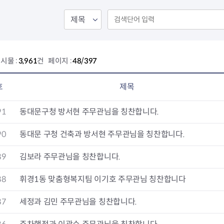
회의공개
답십리2동
출산육아
공유재산 정보
장안1동
주거
조직운영 핵심지표
장안2동
보듬누리
위원회 현황
청량리동
지역사회보
동대문구 기억여행
회기동
자원봉사
시물 :
3,961
건 페이지 :
48/397
공공데이터개방
휘경1동
보훈
휘경2동
DDM 청소
이문1동
호
제목
이문2동
91
동대문구청 방서현 주무관님을 칭찬합니다.
청소환경소식
지역경제소
램
쓰레기배출및수거
중소기업자
90
동대문 구청 건축과 방서현 주무관님을 칭찬합니다.
공직자부조리신고
종량제봉투 및 납부필증
옴부즈만 
기업 관련 
89
김보라 주무관님을 칭찬합니다.
하도급부조리신고
대형폐기물신청
고충민원 신
사이버창업
공익신고
재활용센터
조사결과 
동대문구 
88
휘경1동 맞춤형복지팀 이기호 주무관님 칭찬합니다
부패행위신고
정화조청소
옴부즈만 
숨어있는 
행동강령위반신고
환경오염현황
장바구니 
87
세정과 김민 주무관님을 칭찬합니다.
복지·보조금 부정신고
환경개선부담금
전통시장
구민고객의 권리
환경제도
사회적경제