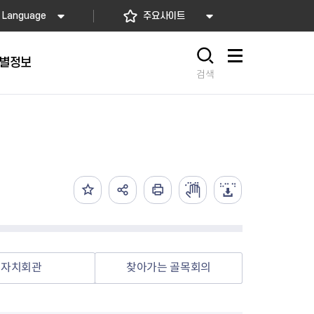
Language
주요사이트
별정보
사이트맵
검색
동대문
문자알림서비스
칭찬합시다
자치법규
교육기관
재난안전소식
상담민원)
 문자 알림
 통합돌봄사업
나눔의 장터마당
행정규제개혁
공공기관
안전문화운동
담창구
관 시설 안내
행정처분
우리 동네 안전지도
체 접수
온라인행정심판
재난별 행동요령
 신고
주민조례청구
안전보험·공제
법률상담
안전 체험·교육
재난유형별 주요정책사업
자치회관
찾아가는 골목회의
재난약자 행동요령
시