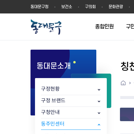
동
동대문구청
보건소
구의회
문화관광
대
문
구
종합민원
구
칭
동대문소개
민원실안내
온라인접수
구정소식
주요업무계획(2024년~)
역사
교육소식
여권
구민제안
구보
예산일반현황
휘장(CI)
일자리소식
온라인번호표 발급(대기현황)
온라인접수내역
보도자료
주요업무계획(~2023년)
상징물
교육프로그램
세무
설문조사
동대문구소식지
주민참여예산제
상징말(BI)
일자리센터
홈
민원편람(민원서식)
언론보도
주요업무성과
홍보동영상
자치회관
건설관리
실버 소식지
지방재정공시
캐릭터
직업소개사업
구정현황
무인민원발급기
포토구정
비전 2026
기본현황
정보화교육
자동차·교통
동대문 생활안
중기지방재정계
슬로건
동행일자리사업
민원편의시책 및 제도
고시공고
동대문구청장직 인수위원회 백
행정구역
여성복지관
부동산
홍보물
세입,세출예산 
캐치프레이즈
지역공동체일자
구정 브랜드
가족관계등록 제신고 후속절차
입법예고
서
꽃의 도시
평생학습관
건축
출산‧양육‧다
예산낭비신고
도시브랜드
구청안내
원스톱 통합안내
문화행사
월중주요행사
Walking City
교육지원센터
정보통신
예산낭비절감제
그린나래 동대
행정서비스헌장
강좌교육
정책실명제
구민 아카데미 신청
자료실
동주민센터
어디서나민원
추진현황
채용공고
수상현황
민방위
재정(예산)용어