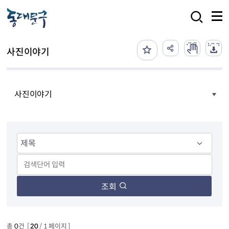
본문 바로가기
검색
사진이야기
사진이야기
조회
총
0
건 [
20
/ 1 페이지 ]