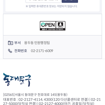
※ 입력한 휴대폰번호 정보는 저장되지 않습니다.
컨텐츠 정보
컨텐츠 담당자 정보
부서
용두동 민원행정팀
전화번호
02-2171-6009
[02565]서울시 동대문구 천호대로 145(용두동)
대표번호 : 02-2127-4114, 4300(120 다산콜센터로 연결) | 02-21
27-5000(당직실 연결) | 02-2127-4000(야간, 공휴일/당직실)