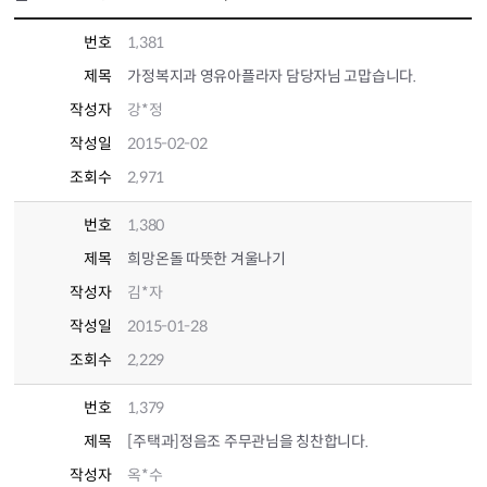
번호
1,381
제목
가정복지과 영유아플라자 담당자님 고맙습니다.
작성자
강*정
작성일
2015-02-02
조회수
2,971
번호
1,380
제목
희망온돌 따뜻한 겨울나기
작성자
김*자
작성일
2015-01-28
조회수
2,229
번호
1,379
제목
[주택과]정음조 주무관님을 칭찬합니다.
작성자
옥*수