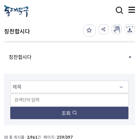
본문 바로가기
검색
칭찬합시다
칭찬합시다
조회
총 게시물 :
3,961
건 페이지 :
259/397