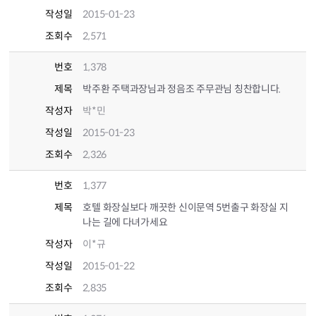
작성일
2015-01-23
조회수
2,571
번호
1,378
제목
박주환 주택과장님과 정음조 주무관님 칭찬합니다.
작성자
박*민
작성일
2015-01-23
조회수
2,326
번호
1,377
제목
호텔 화장실보다 깨끗한 신이문역 5번출구 화장실 지
나는 길에 다녀가세요
작성자
이*규
작성일
2015-01-22
조회수
2,835