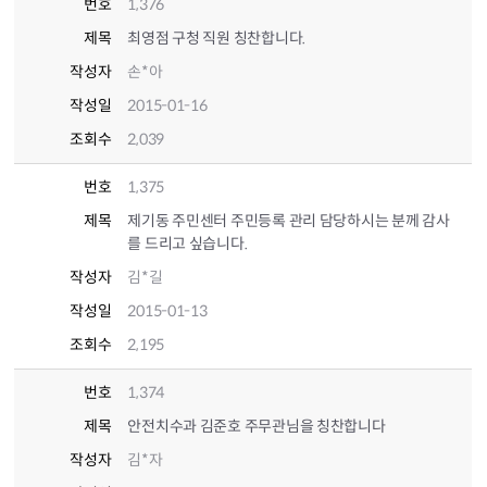
번호
1,376
제목
최영점 구청 직원 칭찬합니다.
작성자
손*아
작성일
2015-01-16
조회수
2,039
번호
1,375
제목
제기동 주민센터 주민등록 관리 담당하시는 분께 감사
를 드리고 싶습니다.
작성자
김*길
작성일
2015-01-13
조회수
2,195
번호
1,374
제목
안전치수과 김준호 주무관님을 칭찬합니다
작성자
김*자