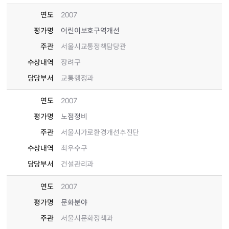
연도
2007
평가명
어린이보호구역개선
주관
서울시교통정책담당관
수상내역
장려구
담당부서
교통행정과
연도
2007
평가명
노점정비
주관
서울시가로환경개선추진단
수상내역
최우수구
담당부서
건설관리과
연도
2007
평가명
문화분야
주관
서울시문화정책과