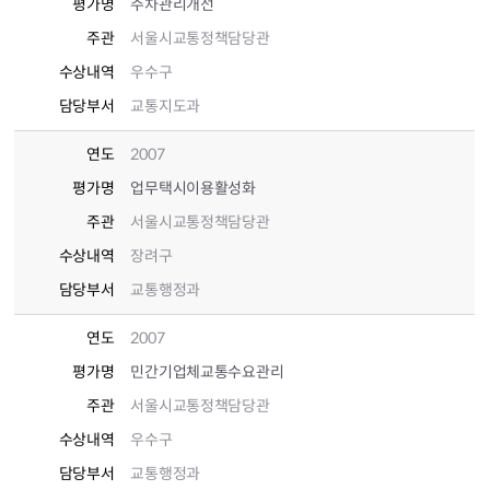
평가명
주차관리개선
주관
서울시교통정책담당관
수상내역
우수구
담당부서
교통지도과
연도
2007
평가명
업무택시이용활성화
주관
서울시교통정책담당관
수상내역
장려구
담당부서
교통행정과
연도
2007
평가명
민간기업체교통수요관리
주관
서울시교통정책담당관
수상내역
우수구
담당부서
교통행정과