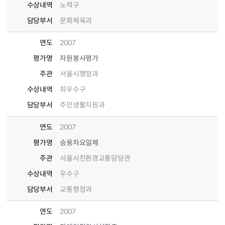
수상내역
노력구
담당부서
문화체육과
연도
2007
평가명
자원봉사평가
주관
서울시행정과
수상내역
최우수구
담당부서
주민생활지원과
연도
2007
평가명
승용차요일제
주관
서울시친환경교통담당관
수상내역
우수구
담당부서
교통행정과
연도
2007