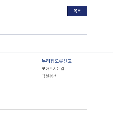
사업
목록
료비 지원
비지원
 환자 의료비 지원
의료비 지원
 생활비 지원
 구입비 지원
누리집오류신고
 제1형 당뇨병 환
찾아오시는길
직원검색