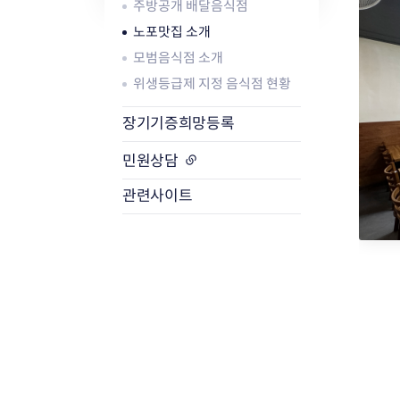
주방공개 배달음식점
노포맛집 소개
식품위생
방사능 검사 개
모범음식점 소개
공중위생
방사능 검사 결
위생등급제 지정 음식점 현황
축산물
방사능 검사 청
장기기증희망등록
민원상담
관련사이트