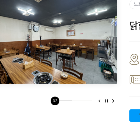
노
요
과
닭
구제
02