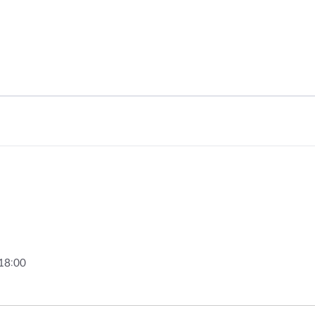
터
결핵환자 의
암환자의료
HIV/AIDS
담 바우처
희귀질환자 
서울형 입원
암환자 가발
소아·청소년
자 지원
18:00