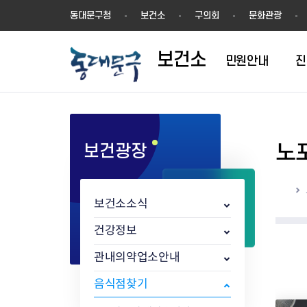
보
동대문구청
보건소
구의회
문화관광
건
소
보건소
민원안내
진
노
보건광장
1차진료(내과)
방문건강관리
영업허가(신고)
공지사항
의료기관
결핵검사
건강장수센터
영업신고
건강동영상
한방진료
어르신 동백 프로젝트
지위승계변경
보건뉴스
약업소/마약류
성병검사
건강장수센터 
시설기준
해외여행건강정
홈
구강진료
지역사회중심재활사업(장애인
시설기준
채용공고
안경업소
골밀도검사
강관리서비스
영업자 준수사
감염병 정보
보건소소식
물리치료
재활)
영업자준수사항
행사/교육
치과기공소
임상병리검사
어르신 건강관리 
공중위생서비스
응급의료정보 
AI IoT기반 어르신 건강관리사
식품진흥기금
감염병현황
의료기기판매/
ess) 프로그램
위생교육안내
심폐소생술 교
건강정보
업
식중독 예방
관내의약업소안내
위생교육안내
식품 회수·판매중지
음식점찾기