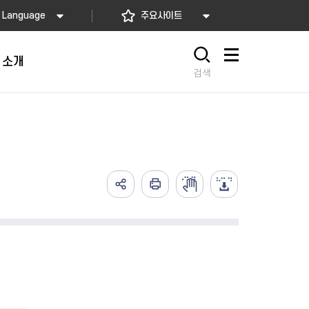
Language
주요사이트
 소개
사이트맵
검색
가예방접종
고)
배달음식점
의약업소 자율점검
아가사랑센터
의 서비스
요! 동대문길
소개
2026년 상반기 축산물 위생업
임산부 등록관리
예방접종
사항
 소개
소 자율점검
산모·신생아 건강관리 지원
식품
렴구균 국가예방접종
내
지정 음식점 현황
2026년 상반기 공중위생업소
산모∙신생아 본인부담금 지원
종
자율점검
서울형 산후조리경비 지원사업
2026년 소독업소 자율점검
영유아 건강검진 사업
의료기관 결핵검진 등 이행 점
서울아기 건강 첫걸음사업
검
난임부부 시술비 지원
한의약 난임치료 지원사업