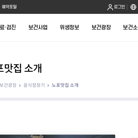
본문 바로가기
예약포털
로그인
료·검진
보건사업
위생정보
보건광장
보건소
포맛집 소개
인터넷발급
취약계층건강검진
금연
음식점 원산지관리
휴일근무 약국 및 의원 안내
어린이 국
건강도시
영업허가(신
주방공개 
다학제팀 방문건
보
인터넷열람
외국인 결핵검진 확인서
절주
농수산물 원산지관리
병의원
예방접종 편
걸으면 좋아
시설기준
노포맛집 
보건광장
음식점찾기
노포맛집 소개
항
자가검진
신체활동·비만예방사업
농수산물가공품 원산지 관리
약국
HPV 국가
영업자준수
모범음식점
웰니스(welln
평가
알기
청년 1인가구 무료 건강검진
영양개선
의약품도매상
어르신 폐
위생교육안
위생등급제 
수리변경
육
대사증후군관리
의료기기 판매업소
기타예방접
모바일 헬스케어사업
한약방
심뇌혈관질환예방관리
의료기기 수리업소
지역사회건강조사
산후조리원
아토피질환 예방관리사업