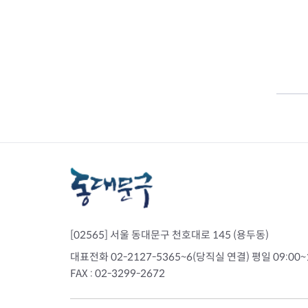
정신건강복지센
치매안심센터
자살예방사업
정신건강 심리상
[02565] 서울 동대문구 천호대로 145 (용두동)
의료기관 감염병 신고
대표전화 02-2127-5365~6(당직실 연결) 평일 09:00~
감염병관리
FAX : 02-3299-2672