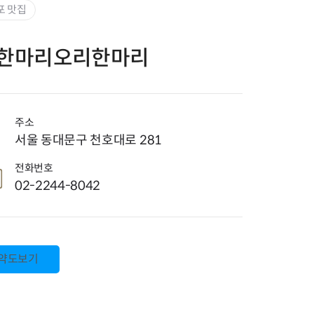
고위험 임산부 의료비지원사업
포 맛집
미숙아 및 선천성 이상아 의료
비 지원
한마리오리한마리
영유아 발달장애 정밀진단비
지원사업
청소년 산모 임신·출산 의료비
지원
저소득층 기저귀·조제분유 지
주소
원사업
서울 동대문구 천호대로 281
선천성 대사이상 검사비 지원
전화번호
선천성 대사이상 환아관리
02-2244-8042
선천성 난청검사 및 보청기 지
원
35세 이상 임산부 의료비 지원
임신 사전건강관리 지원사업
정·난관 복원 시술비 지원사업
약도보기
영구 불임 예상 난자·정자 냉동
지원사업
미숙아 RSV 예방접종비 지원