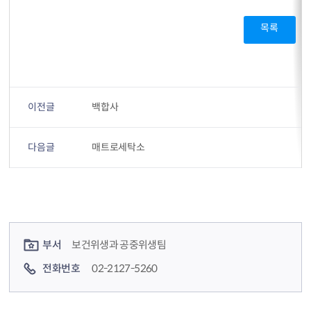
목록
이전글
백합사
다음글
매트로세탁소
컨텐츠 정보
컨텐츠 담당자 정보
부서
보건위생과 공중위생팀
전화번호
02-2127-5260