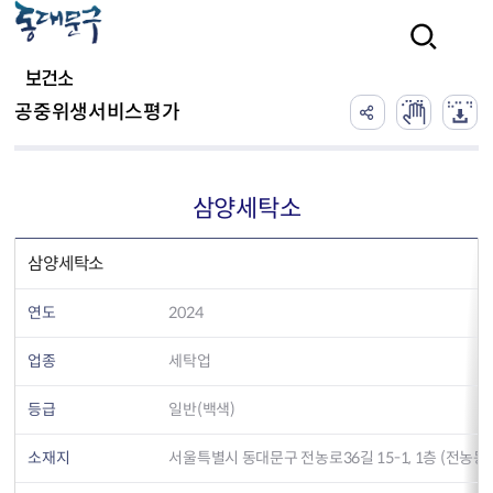
본문 바로가기
검색
보건소
공중위생서비스평가
삼양세탁소
삼양세탁소
연도
2024
업종
세탁업
등급
일반(백색)
소재지
서울특별시 동대문구 전농로36길 15-1, 1층 (전농동)