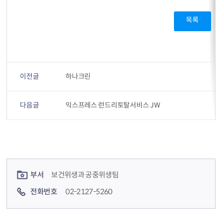
목록
이전글
하나크린
다음글
익스프레스 런드리토탈서비스 JW
컨텐츠 정보
컨텐츠 담당자 정보
부서
보건위생과 공중위생팀
전화번호
02-2127-5260