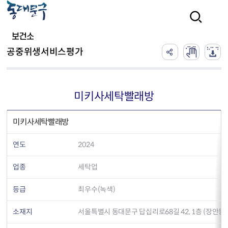
본문 바로가기
검색
보건소
공중위생서비스평가
미키사세탁빨래방
미키사세탁빨래방
연도
2024
업종
세탁업
등급
최우수(녹색)
소재지
서울특별시 동대문구 답십리로68길 42, 1층 (장안동)