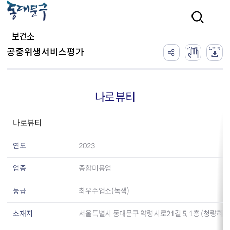
본문 바로가기
검색
보건소
공중위생서비스평가
나로뷰티
나로뷰티
연도
2023
업종
종합미용업
등급
최우수업소(녹색)
소재지
서울특별시 동대문구 약령시로21길 5, 1층 (청량리동