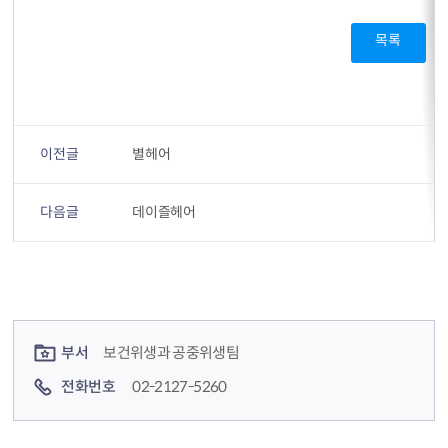
목록
이전글
별헤어
다음글
데이즐헤어
컨텐츠 정보
컨텐츠 담당자 정보
부서
보건위생과 공중위생팀
전화번호
02-2127-5260