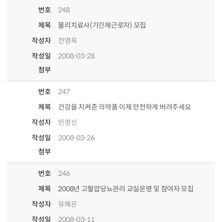
번호
248
제목
물리치료사(기간제근로자) 모집
작성자
전영옥
작성일
2008-03-28
첨부
번호
247
제목
건강을 지켜준 의약품 이제 안전하게 버려주세요
작성자
민영신
작성일
2008-03-26
첨부
번호
246
제목
2008년 고혈압당뇨관리 교실운영 및 참여자 모집
작성자
유혜은
작성일
2008-03-11