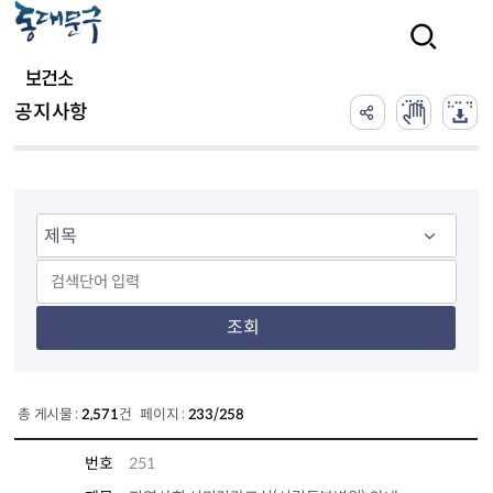
본문 바로가기
검색
보건소
공지사항
조회
총 게시물 :
2,571
건 페이지 :
233/258
번호
251