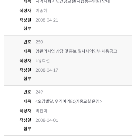
제목
지역사회 시민건강교실(시립동부병원) 안내
작성자
이종혜
작성일
2008-04-21
첨부
번호
250
제목
암관리사업 상담 및 홍보 일시사역인부 채용공고
작성자
k유희선
작성일
2008-04-17
첨부
번호
249
제목
<오감발달, 우리아기EQ키움교실 운영>
작성자
박찬미
작성일
2008-04-01
첨부