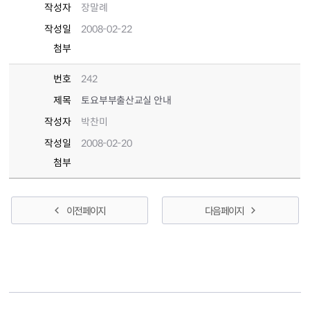
작성자
장말례
작성일
2008-02-22
첨부
번호
242
제목
토요부부출산교실 안내
작성자
박찬미
작성일
2008-02-20
첨부
이전 페이지
다음 페이지