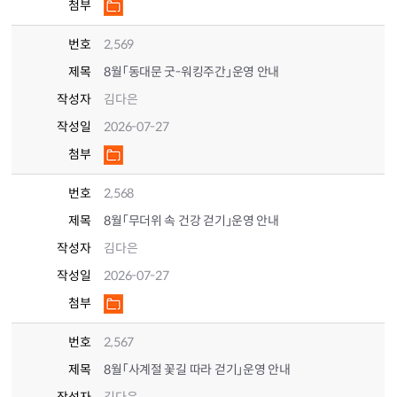
첨부
번호
2,569
제목
8월「동대문 굿-워킹주간」운영 안내
작성자
김다은
작성일
2026-07-27
첨부
번호
2,568
제목
8월「무더위 속 건강 걷기」운영 안내
작성자
김다은
작성일
2026-07-27
첨부
번호
2,567
제목
8월「사계절 꽃길 따라 걷기」운영 안내