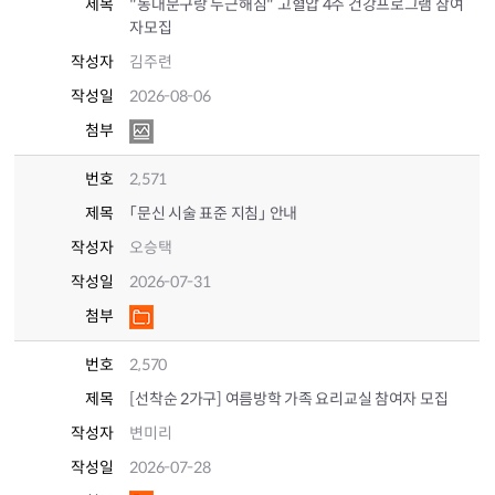
제목
"동대문구랑 두근해짐" 고혈압 4주 건강프로그램 참여
자모집
작성자
김주련
작성일
2026-08-06
첨부
번호
2,571
제목
「문신 시술 표준 지침」 안내
작성자
오승택
작성일
2026-07-31
첨부
번호
2,570
제목
[선착순 2가구] 여름방학 가족 요리교실 참여자 모집
작성자
변미리
작성일
2026-07-28